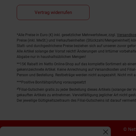
Vertrag widerrufen
Fußnoten
*Alle Preise in Euro (€) inkl. gesetzlicher Mehrwertsteuer, zzgl.
Versandkos
Preise (inkl. MwSt.) und Verkaufseinheiten (Stückzahl/Mengeneinheit) k
Statt- und durchgestrichene Preise beziehen sich auf unseren zuvor gefor
Alle Artikel solange der Vorrat reicht! Änderungen und Irrtümer vorbeha
Abgabe nur in haushaltsüblichen Mengen!
**15€ Rabatt im Netto Online-Shop auf das komplette Sortiment ab ein
gekennzeichnete Artikel. Keine Anrechnung auf Versandkosten und Filial-
Person und Bestellung. Restbeträge werden nicht ausgezahlt. Nicht mit 
***Positive Bonitätsprüfung vorausgesetzt
²⁰Filial-Gutschein gratis zu jeder Bestellung dieses Artikels (solange der
gekauften Artikels zu entnehmen. Vervielfältigung jeglicher Art nicht ge
Der jeweilige Gültigkeitszeitraum des Filial-Gutscheins ist darauf vermerkt
© Nett
Fenster schliess