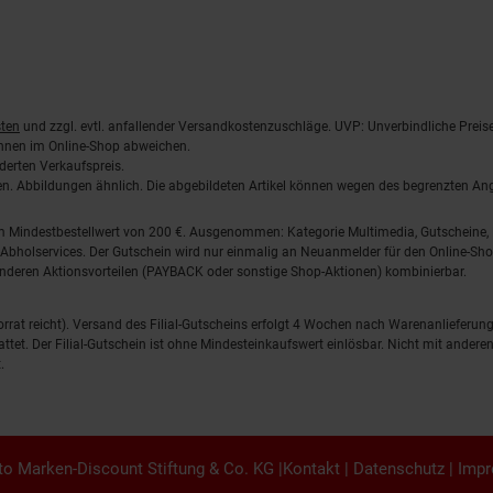
ten
und zzgl. evtl. anfallender Versandkostenzuschläge. UVP: Unverbindliche Preis
önnen im Online-Shop abweichen.
derten Verkaufspreis.
lten. Abbildungen ähnlich. Die abgebildeten Artikel können wegen des begrenzten A
em Mindestbestellwert von 200 €. Ausgenommen: Kategorie Multimedia, Gutscheine
Abholservices. Der Gutschein wird nur einmalig an Neuanmelder für den Online-Shop
anderen Aktionsvorteilen (PAYBACK oder sonstige Shop-Aktionen) kombinierbar.
 Vorrat reicht). Versand des Filial-Gutscheins erfolgt 4 Wochen nach Warenanlieferung
stattet. Der Filial-Gutschein ist ohne Mindesteinkaufswert einlösbar. Nicht mit and
.
o Marken-Discount Stiftung & Co. KG |
Kontakt
|
Datenschutz
|
Imp
en.