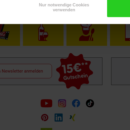
Nur notwendige Cookies
verwenden
Shop
Weinwelt
Rezeptwelt
Net
15€
**
m Newsletter anmelden
Gutschein
Folge
uns
auf