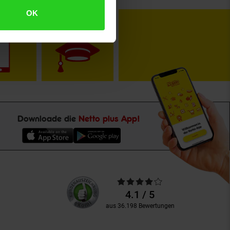
OK
toKOM
Karriere
Downloade die
Netto plus App!
Unsere
Durchschnittliche
Kundenbewertungen
Bewertungen
4.1 / 5
aus 36.198 Bewertungen