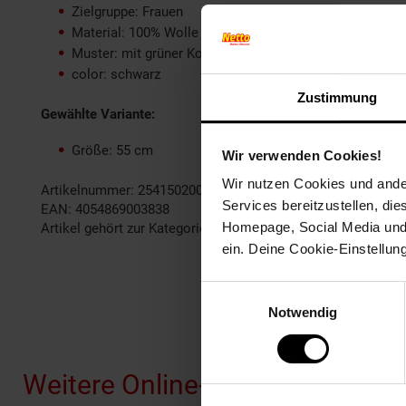
Zielgruppe: Frauen
Material: 100% Wolle
Muster: mit grüner Kordel und Feder
color: schwarz
Zustimmung
Gewählte Variante:
Größe: 55 cm
Wir verwenden Cookies!
Wir nutzen Cookies und ander
Artikelnummer: 2541502000
Services bereitzustellen, di
EAN: 4054869003838
Homepage, Social Media und P
Artikel gehört zur Kategorie:
Trachtenhüte
ein. Deine Cookie-Einstellun
Einwilligungsauswahl
Notwendig
Fußzeile
Weitere Online-Angebote