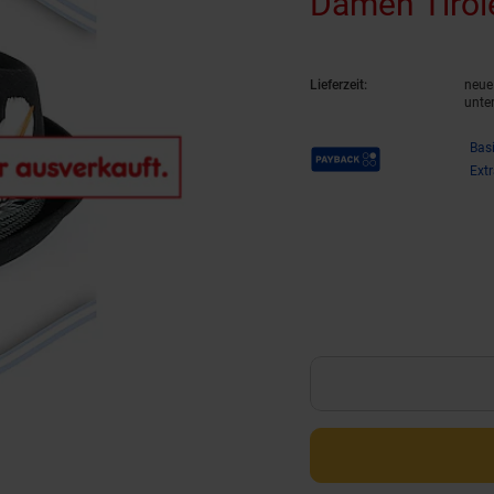
Damen Tirol
Lieferzeit:
neue 
unte
Payback Punkte
Bas
Ext