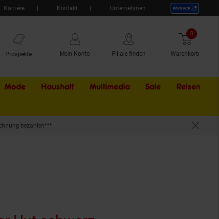
Karriere
Kontakt
Unternehmen
0
Artikel
Mein Konto
Filiale finden
Warenkorb
Prospekte
Mode
Haushalt
Multimedia
Sale
Externer Li
Reisen
chnung bezahlen***