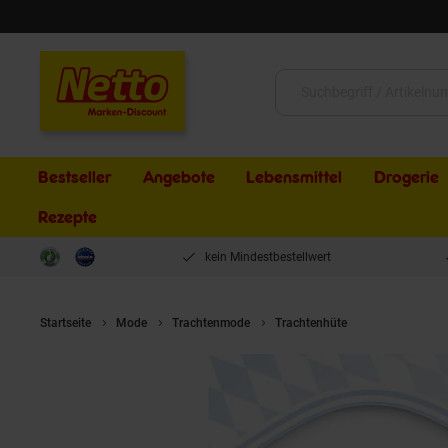
Schließen
Suche:
Bestseller
Angebote
Lebensmittel
Drogerie
Rezepte
kein Mindestbestellwert
Startseite
Mode
Trachtenmode
Trachtenhüte
Damen Tirole