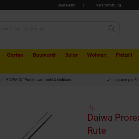
Über Netto
Verantwortung
Garten
Baumarkt
Solar
Wohnen
Freizeit
PAYBACK °Punkte sammeln & einlösen
bequem per Re
 Prorex S BC 2.10m 14-42g Baitcast-Rute
Daiwa Prore
Rute
(Produkt