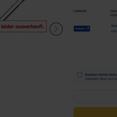
Lieferzeit:
neue 
unte
Payback Punkte
Bas
Ext
Rundum-Schutz hinzu
Diebstahl, Raub und G