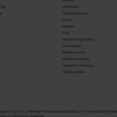
Kontakt
Shop
Impressum
pp
Partnerprogramm
Presse
Karriere
AGB
Häufige Fragen (FAQ)
Datenschutz
Widerrufsrecht
Widerrufsformular
Versand & Lieferung
Händler werden
ten
und zzgl. evtl. anfallender Versandkostenzuschläge. UVP: Unverbindliche Preis
önnen im Online-Shop abweichen.