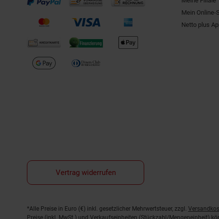
Meine Filiale
Mein Online-
Netto plus A
Vertrag widerrufen
Fußnoten
*Alle Preise in Euro (€) inkl. gesetzlicher Mehrwertsteuer, zzgl.
Versandkos
Preise (inkl. MwSt.) und Verkaufseinheiten (Stückzahl/Mengeneinheit) k