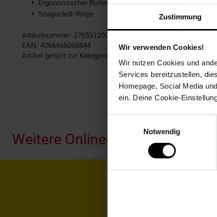
Ergonomischer Rollenhalter
Seaguide® Ringe
Zustimmung
Artikelnummer: 2765312002
EAN: 4066466068844
Wir verwenden Cookies!
Artikel gehört zur Kategorie:
Angelruten
Wir nutzen Cookies und ander
Services bereitzustellen, di
Homepage, Social Media und P
ein. Deine Cookie-Einstellun
Fußzeile
Einwilligungsauswahl
Notwendig
Weitere Online-Angebote
Netto Reisen
TV-