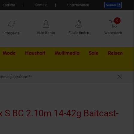
Karriere
Kontakt
Unternehmen
0
Artikel
Mein Konto
Filiale finden
Warenkorb
Prospekte
Mode
Haushalt
Multimedia
Sale
Externer Li
Reisen
chnung bezahlen***
x S BC 2.10m 14-42g Baitcast-
 aktuell ausverkauft)