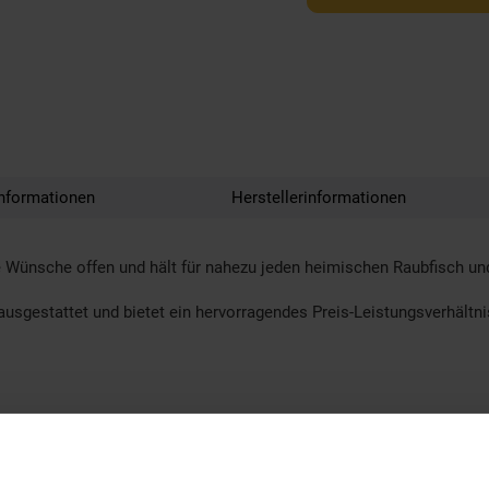
nformationen
Herstellerinformationen
ne Wünsche offen und hält für nahezu jeden heimischen Raubfisch 
ausgestattet und bietet ein hervorragendes Preis-Leistungsverhältni