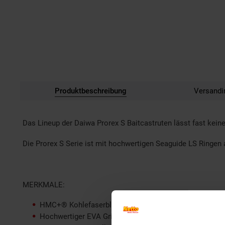
Produktbeschreibung
Versandi
Das Lineup der Daiwa Prorex S Baitcastruten lässt fast kei
Die Prorex S Serie ist mit hochwertigen Seaguide LS Ringen 
MERKMALE:
HMC+® Kohlefaserblank
Hochwertiger EVA Griff