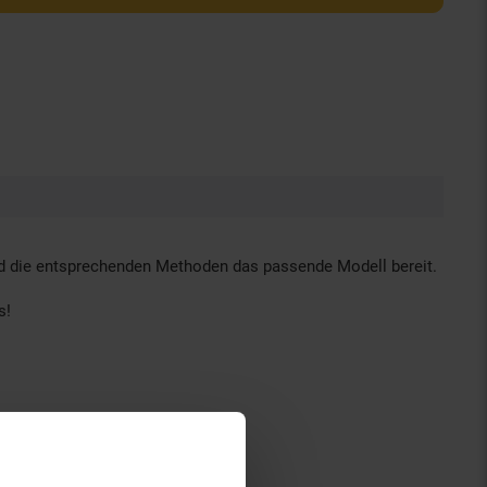
und die entsprechenden Methoden das passende Modell bereit.
s!