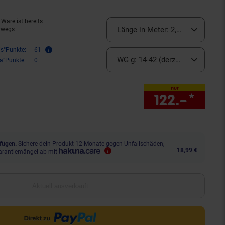
Ware ist bereits
Länge in Meter:
2,10 (derzeit au
rwegs
is°Punkte:
61
WG g:
14-42 (derzeit ausverkauft
ra°Punkte:
0
nur
122.–
*
nur 
fügen.
Sichere dein Produkt 12 Monate gegen Unfallschäden,
18,99 €
arantiemängel ab mit
Aktuell ausverkauft