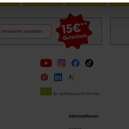
15€
**
m Newsletter anmelden
Gutschein
Folge
uns
auf
Bio Zertifizierung
DE-ÖKO-060
Unsere
Siegel
Informationen