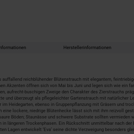
nformationen
Herstellerinformationen
als auffallend reichblühender Blütenstrauch mit elegantem, feintrieb
 Akzenten öffnen sich von Mai bis Juni und legen sich wie ein farb
granen, aufrecht-buschigen Zweige den Charakter des Zierstrauchs pr
ette und überzeugt als pflegeleichter Gartenstrauch mit natürlicher L
r im Heidegarten, ebenso in Gruppenpflanzung mit Gräsern und trock
 eine lockere, niedrige Blütenhecke lässt sich mit ihm reizvoll gest
 saure Böden; Staunässe und schwere Substrate sollten vermieden 
in längeren Trockenphasen. Ein Rückschnitt unmittelbar nach der B
ten Lagen entwickelt ‘Eva’ seine dichte Verzweigung besonders gleic