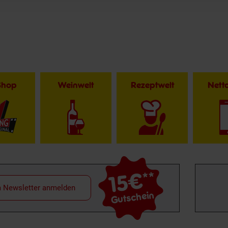
Shop
Weinwelt
Rezeptwelt
Net
15€
**
m Newsletter anmelden
Gutschein