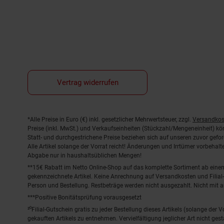
Vertrag widerrufen
Fußnoten
*Alle Preise in Euro (€) inkl. gesetzlicher Mehrwertsteuer, zzgl.
Versandkos
Preise (inkl. MwSt.) und Verkaufseinheiten (Stückzahl/Mengeneinheit) k
Statt- und durchgestrichene Preise beziehen sich auf unseren zuvor gefor
Alle Artikel solange der Vorrat reicht! Änderungen und Irrtümer vorbeha
Abgabe nur in haushaltsüblichen Mengen!
**15€ Rabatt im Netto Online-Shop auf das komplette Sortiment ab ein
gekennzeichnete Artikel. Keine Anrechnung auf Versandkosten und Filial-
Person und Bestellung. Restbeträge werden nicht ausgezahlt. Nicht mit 
***Positive Bonitätsprüfung vorausgesetzt
²⁰Filial-Gutschein gratis zu jeder Bestellung dieses Artikels (solange der
gekauften Artikels zu entnehmen. Vervielfältigung jeglicher Art nicht ge