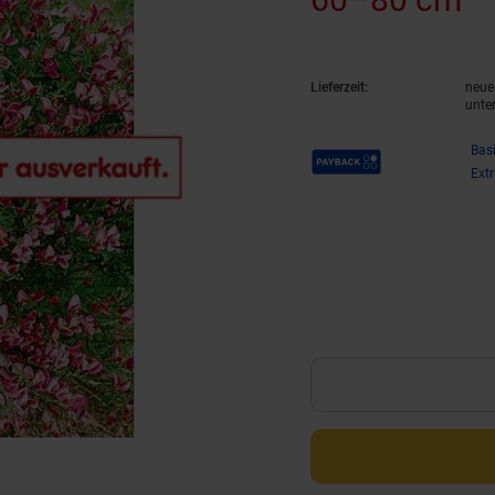
Lieferzeit:
neue 
unte
Payback Punkte
Bas
Ext