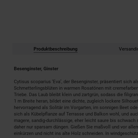
Produktbeschreibung
Versandi
Besenginster, Ginster
Cytisus scoparius ‘Eva’, der Besenginster, präsentiert sich 
Schmetterlingsblüten in warmen Rosatönen mit cremefarbenen
Triebe. Das Laub bleibt klein und zartgrün, sodass die fili
1 m Breite heran, bildet eine dichte, zugleich lockere Silhou
hervorragend als Solitär im Vorgarten, im sonnigen Beet ode
sich als Kübelpflanze auf Terrasse und Balkon wohl, und auch
magere, sandig-durchlässige, eher leicht saure bis schwach
daher nur sparsam düngen. Gießen Sie maßvoll und vor allem 
einkürzen und nicht ins alte Holz schneiden. In windgeschütz