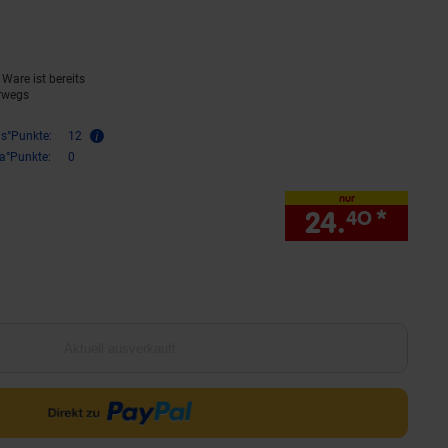
Ware ist bereits
rwegs
is°Punkte:
12
ra°Punkte:
0
nur
24.
*
nur 
40
Aktuell ausverkauft