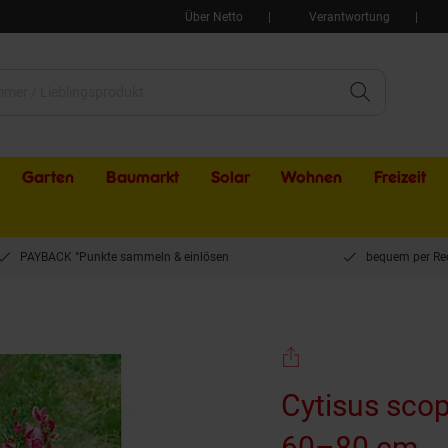
Über Netto
Verantwortung
Garten
Baumarkt
Solar
Wohnen
Freizeit
PAYBACK °Punkte sammeln & einlösen
bequem per Re
r, gelb, 60–80 cm
Cytisus scopa
60–80 cm
(P