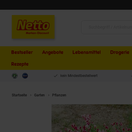
Schließen
Suche:
Bestseller
Angebote
Lebensmittel
Drogerie
Rezepte
kein Mindestbestellwert
Startseite
Garten
Pflanzen
Cytisus scoparius 'Eva', Besenginste