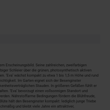
igem Erscheinungsbild. Seine zahlreichen, zweifarbigen
iger Schleier über die grünen, photosynthetisch aktiven
ägen. ‘Eva’ wächst kompakt zu etwa 1 bis 1,5 m Höhe und rund
eichtigkeit. Im Garten eignet sich der Besenginster
enheitsverträglichen Stauden. In größeren Gefäßen fühlt er
alten. ‘Eva’ bevorzugt einen vollsonnigen Standort und
werden. Nährstoffarme Bedingungen fördern die Blühfreude,
lüte hält den Besenginster kompakt: lediglich junge Triebe
hmäßig und bleibt viele Jahre ein attraktiver,