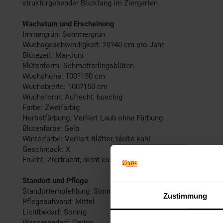
strukturgebender Blickfang im Ziergarten.
Wachstum und Erscheinung
Immergrün: Sommergrün
Wuchsgeschwindigkeit: 20?40 cm pro Jahr
Blütezeit: Mai-Juni
Blütenform: Schmetterlingsblüten
Wuchshöhe: 100?150 cm
Wuchsbreite: 100?150 cm
Wuchsform: Aufrecht, buschig
Farbe: Zweifarbig
Herbstfärbung: Verliert Laub ohne Färbung
Blütenfarbe: Gelb
Winterfarbe: Verliert Blätter, bleibt kahl
Geschmack: X
Frucht: Zierfrucht, nicht essbar
Standort und Pflege
Standortempfehlung: Sonnig, trocken
Zustimmung
Pflegeaufwand: Mittel
Lichtbedarf: Sonnig
Wasserbedarf: Gering