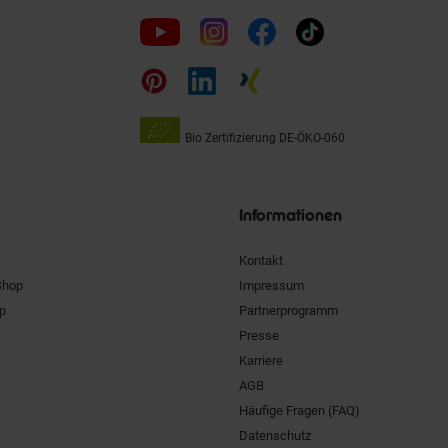
Folge
uns
auf
Bio Zertifizierung
DE-ÖKO-060
Unsere
Siegel
Informationen
Kontakt
Shop
Impressum
pp
Partnerprogramm
Presse
Karriere
AGB
Häufige Fragen (FAQ)
Datenschutz