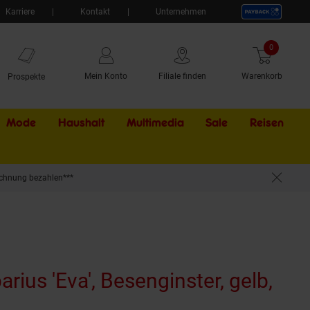
Karriere
Kontakt
Unternehmen
0
Artikel
Mein Konto
Filiale finden
Warenkorb
Prospekte
Mode
Haushalt
Multimedia
Sale
Externer Li
Reisen
chnung bezahlen***
rius 'Eva', Besenginster, gelb,
rodukt aktuell ausverkauft)