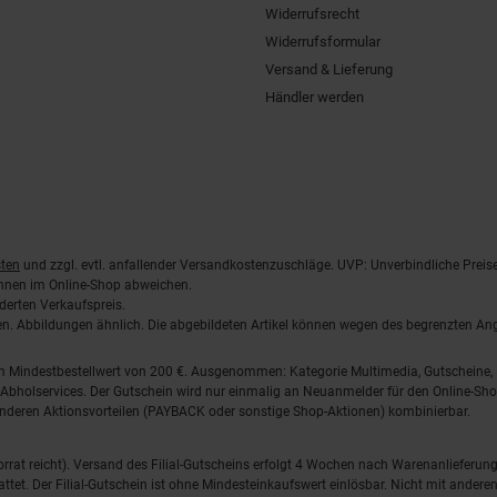
Widerrufsrecht
Widerrufsformular
Versand & Lieferung
Händler werden
ten
und zzgl. evtl. anfallender Versandkostenzuschläge. UVP: Unverbindliche Preis
önnen im Online-Shop abweichen.
derten Verkaufspreis.
lten. Abbildungen ähnlich. Die abgebildeten Artikel können wegen des begrenzten A
em Mindestbestellwert von 200 €. Ausgenommen: Kategorie Multimedia, Gutscheine
Abholservices. Der Gutschein wird nur einmalig an Neuanmelder für den Online-Shop
anderen Aktionsvorteilen (PAYBACK oder sonstige Shop-Aktionen) kombinierbar.
 Vorrat reicht). Versand des Filial-Gutscheins erfolgt 4 Wochen nach Warenanlieferung
stattet. Der Filial-Gutschein ist ohne Mindesteinkaufswert einlösbar. Nicht mit and