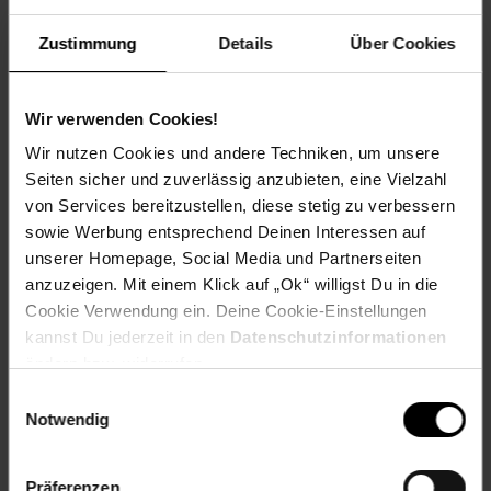
Geschmack: X
Frucht: Keine Frucht
Zustimmung
Details
Über Cookies
Standort und Pflege
Standortempfehlung: Sonnig, gut durchlässig
Pflegeaufwand: Mittel
Wir verwenden Cookies!
Lichtbedarf: Sonnig
Wir nutzen Cookies und andere Techniken, um unsere
Wasserbedarf: Gering
Seiten sicher und zuverlässig anzubieten, eine Vielzahl
Rückschnitt: Rückschnitt nach der Blüte.
von Services bereitzustellen, diese stetig zu verbessern
Schnittverträglichkeit: Gut
sowie Werbung entsprechend Deinen Interessen auf
Bodenansprüche: sandig und gut durchlässig
Nährstoffgehalt: Gering
unserer Homepage, Social Media und Partnerseiten
Frosthärte: bis -18 °C
anzuzeigen. Mit einem Klick auf „Ok“ willigst Du in die
Verwendung: Solitärpflanzung, Bienenweide, Steingarten,
Cookie Verwendung ein. Deine Cookie-Einstellungen
Kübelpflanze, Hangbepflanzung
kannst Du jederzeit in den
Datenschutzinformationen
ändern bzw. widerrufen.
Eigenschaften
Duft: Duftend,Leicht
Einwilligungsauswahl
Bestäuber: Insekten
Notwendig
Biodiversität: Lebensraum für Insekten
Gechlecht: Zwitter
Lebenszeit: Mehrjährig
Präferenzen