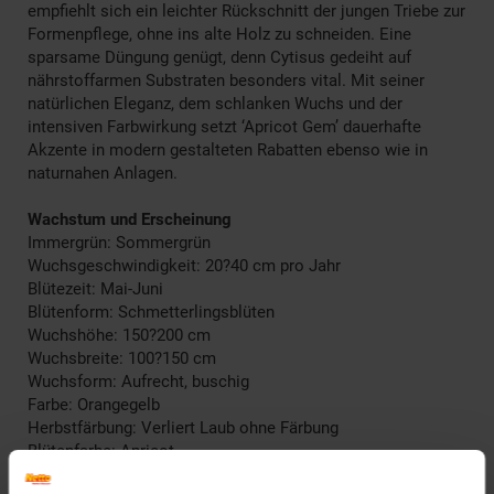
empfiehlt sich ein leichter Rückschnitt der jungen Triebe zur
Formenpflege, ohne ins alte Holz zu schneiden. Eine
sparsame Düngung genügt, denn Cytisus gedeiht auf
nährstoffarmen Substraten besonders vital. Mit seiner
natürlichen Eleganz, dem schlanken Wuchs und der
intensiven Farbwirkung setzt ‘Apricot Gem’ dauerhafte
Akzente in modern gestalteten Rabatten ebenso wie in
naturnahen Anlagen.
Wachstum und Erscheinung
Immergrün: Sommergrün
Wuchsgeschwindigkeit: 20?40 cm pro Jahr
Blütezeit: Mai-Juni
Blütenform: Schmetterlingsblüten
Wuchshöhe: 150?200 cm
Wuchsbreite: 100?150 cm
Wuchsform: Aufrecht, buschig
Farbe: Orangegelb
Herbstfärbung: Verliert Laub ohne Färbung
Blütenfarbe: Apricot
Winterfarbe: Laubabwerfend