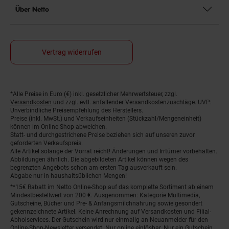
Über Netto
Vertrag widerrufen
*Alle Preise in Euro (€) inkl. gesetzlicher Mehrwertsteuer, zzgl.
Fußnoten
Versandkosten
und zzgl. evtl. anfallender Versandkostenzuschläge. UVP:
Unverbindliche Preisempfehlung des Herstellers.
Preise (inkl. MwSt.) und Verkaufseinheiten (Stückzahl/Mengeneinheit)
können im Online-Shop abweichen.
Statt- und durchgestrichene Preise beziehen sich auf unseren zuvor
geforderten Verkaufspreis.
Alle Artikel solange der Vorrat reicht! Änderungen und Irrtümer vorbehalten.
Abbildungen ähnlich. Die abgebildeten Artikel können wegen des
begrenzten Angebots schon am ersten Tag ausverkauft sein.
Abgabe nur in haushaltsüblichen Mengen!
**15€ Rabatt im Netto Online-Shop auf das komplette Sortiment ab einem
Mindestbestellwert von 200 €. Ausgenommen: Kategorie Multimedia,
Gutscheine, Bücher und Pre- & Anfangsmilchnahrung sowie gesondert
gekennzeichnete Artikel. Keine Anrechnung auf Versandkosten und Filial-
Abholservices. Der Gutschein wird nur einmalig an Neuanmelder für den
Online-Shop-Newsletter versendet. Nur online einlösbar. Nur ein Gutschein