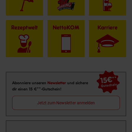
Rezeptwelt
NettoKOM
Karriere
15€
**
Newsletter Anmeldung
Abonniere unseren
Newsletter
und sichere
Gutschein
dir einen 15 €**-Gutschein!
Jetzt zum Newsletter anmelden