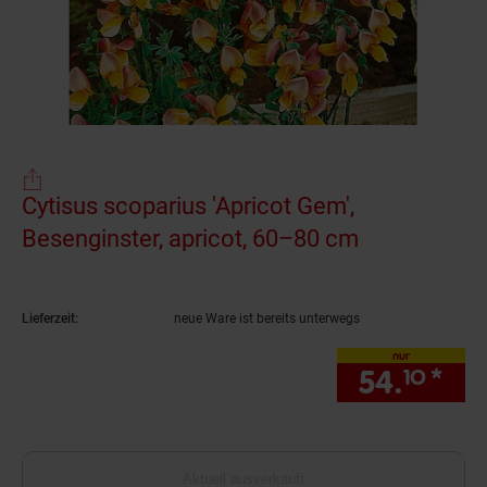
Cytisus scoparius 'Apricot Gem',
Besenginster, apricot, 60–80 cm
(Produkt akt
Lieferzeit:
neue Ware ist bereits unterwegs
nur
54.
*
nur
10
Aktuell ausverkauft