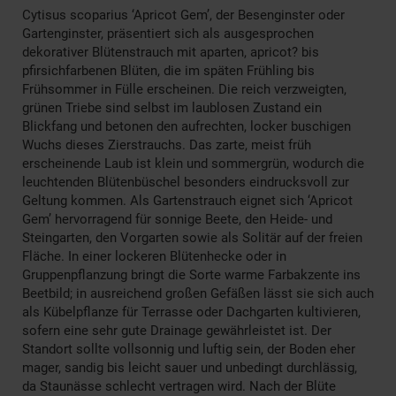
Cytisus scoparius ‘Apricot Gem’, der Besenginster oder
Gartenginster, präsentiert sich als ausgesprochen
dekorativer Blütenstrauch mit aparten, apricot? bis
pfirsichfarbenen Blüten, die im späten Frühling bis
Frühsommer in Fülle erscheinen. Die reich verzweigten,
grünen Triebe sind selbst im laublosen Zustand ein
Blickfang und betonen den aufrechten, locker buschigen
Wuchs dieses Zierstrauchs. Das zarte, meist früh
erscheinende Laub ist klein und sommergrün, wodurch die
leuchtenden Blütenbüschel besonders eindrucksvoll zur
Geltung kommen. Als Gartenstrauch eignet sich ‘Apricot
Gem’ hervorragend für sonnige Beete, den Heide- und
Steingarten, den Vorgarten sowie als Solitär auf der freien
Fläche. In einer lockeren Blütenhecke oder in
Gruppenpflanzung bringt die Sorte warme Farbakzente ins
Beetbild; in ausreichend großen Gefäßen lässt sie sich auch
als Kübelpflanze für Terrasse oder Dachgarten kultivieren,
sofern eine sehr gute Drainage gewährleistet ist. Der
Standort sollte vollsonnig und luftig sein, der Boden eher
mager, sandig bis leicht sauer und unbedingt durchlässig,
da Staunässe schlecht vertragen wird. Nach der Blüte