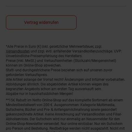
Vertrag widerrufen
*Alle Preise in Euro (€) inkl. gesetzlicher Mehrwertsteuer, zzgl.
Fußnoten
Versandkosten
und zzgl. evtl. anfallender Versandkostenzuschläge. UVP:
Unverbindliche Preisempfehlung des Herstellers.
Preise (inkl. MwSt.) und Verkaufseinheiten (Stückzahl/Mengeneinheit)
können im Online-Shop abweichen.
Statt- und durchgestrichene Preise beziehen sich auf unseren zuvor
geforderten Verkaufspreis.
Alle Artikel solange der Vorrat reicht! Änderungen und Irrtümer vorbehalten.
Abbildungen ähnlich. Die abgebildeten Artikel können wegen des
begrenzten Angebots schon am ersten Tag ausverkauft sein.
Abgabe nur in haushaltsüblichen Mengen!
**15€ Rabatt im Netto Online-Shop auf das komplette Sortiment ab einem
Mindestbestellwert von 200 €. Ausgenommen: Kategorie Multimedia,
Gutscheine, Bücher und Pre- & Anfangsmilchnahrung sowie gesondert
gekennzeichnete Artikel. Keine Anrechnung auf Versandkosten und Filial-
Abholservices. Der Gutschein wird nur einmalig an Neuanmelder für den
Online-Shop-Newsletter versendet. Nur online einlösbar. Nur ein Gutschein
pro Person und Bestellung. Restbeträge werden nicht ausgezahlt. Nicht mit