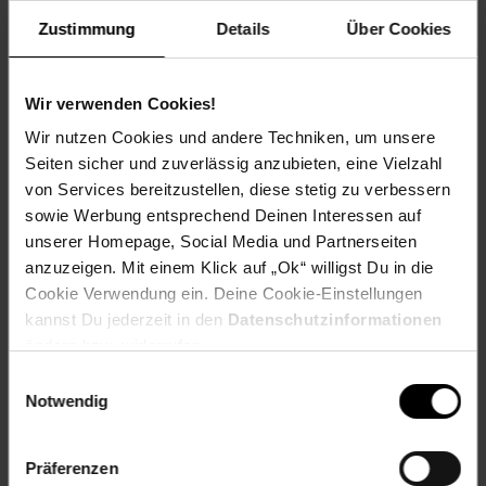
Zustimmung
Details
Über Cookies
Standort und Pflege
Standortempfehlung: Sonnig, windgeschützt
Pflegeaufwand: Mittel
Wir verwenden Cookies!
Lichtbedarf: Sonnig-Halbschattig
Wasserbedarf: Gering
Wir nutzen Cookies und andere Techniken, um unsere
Rückschnitt: Rückschnitt nach der Blüte.
Seiten sicher und zuverlässig anzubieten, eine Vielzahl
Schnittverträglichkeit: Gut
von Services bereitzustellen, diese stetig zu verbessern
Bodenansprüche: sandig und gut durchlässig
sowie Werbung entsprechend Deinen Interessen auf
Nährstoffgehalt: Gering
unserer Homepage, Social Media und Partnerseiten
Frosthärte: bis -20 °C
anzuzeigen. Mit einem Klick auf „Ok“ willigst Du in die
Verwendung: Heckenpflanze, Bienenweide, Steingarten,
Kübelpflanze, Bodendecker
Cookie Verwendung ein. Deine Cookie-Einstellungen
kannst Du jederzeit in den
Datenschutzinformationen
Eigenschaften
ändern bzw. widerrufen.
Duft: Schwach,Leicht
Einwilligungsauswahl
Bestäuber: Insekten
Notwendig
Biodiversität: Nahrungsquelle für Insekten
Gechlecht: Zwitter
Lebenszeit: Mehrjährig
Präferenzen
Besonderheit: Frühjahrsblüher