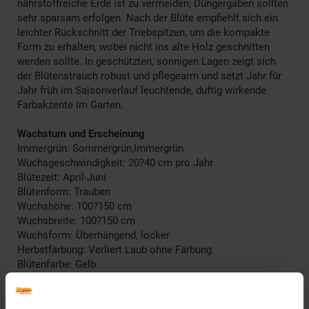
nährstoffreiche Erde ist zu vermeiden; Düngergaben sollten
sehr sparsam erfolgen. Nach der Blüte empfiehlt sich ein
leichter Rückschnitt der Triebspitzen, um die kompakte
Form zu erhalten, wobei nicht ins alte Holz geschnitten
werden sollte. In geschützten, sonnigen Lagen zeigt sich
der Blütenstrauch robust und pflegearm und setzt Jahr für
Jahr früh im Saisonverlauf leuchtende, duftig wirkende
Farbakzente im Garten.
Wachstum und Erscheinung
Immergrün: Sommergrün,Immergrün
Wuchsgeschwindigkeit: 20?40 cm pro Jahr
Blütezeit: April-Juni
Blütenform: Trauben
Wuchshöhe: 100?150 cm
Wuchsbreite: 100?150 cm
Wuchsform: Überhängend, locker
Herbstfärbung: Verliert Laub ohne Färbung
Blütenfarbe: Gelb
Winterfarbe: Verblasst, bleibt halbschattig
Geschmack: X
Frucht: Keine Frucht