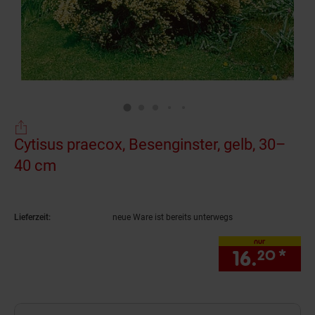
Cytisus praecox, Besenginster, gelb, 30–
40 cm
(Produkt aktuell ausverkauft)
Lieferzeit:
neue Ware ist bereits unterwegs
nur
16.
*
nur
20