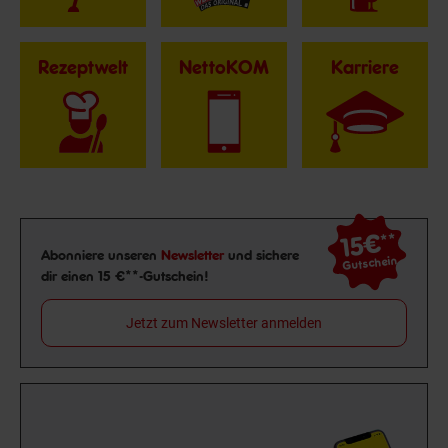
Rezeptwelt
NettoKOM
Karriere
15€
**
Newsletter Anmeldung
Abonniere unseren
Newsletter
und sichere
Gutschein
dir einen 15 €**-Gutschein!
Jetzt zum Newsletter anmelden