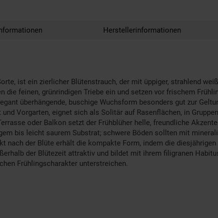
nformationen
Herstellerinformationen
orte, ist ein zierlicher Blütenstrauch, der mit üppiger, strahlend we
en die feinen, grünrindigen Triebe ein und setzen vor frischem Frühl
ie elegant überhängende, buschige Wuchsform besonders gut zur Gelt
und Vorgarten, eignet sich als Solitär auf Rasenflächen, in Grupp
Terrasse oder Balkon setzt der Frühblüher helle, freundliche Akzent
gem bis leicht saurem Substrat; schwere Böden sollten mit minerali
ekt nach der Blüte erhält die kompakte Form, indem die diesjährigen
ßerhalb der Blütezeit attraktiv und bildet mit ihrem filigranen Habi
chen Frühlingscharakter unterstreichen.