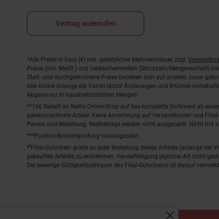
Vertrag widerrufen
Fußnoten
*Alle Preise in Euro (€) inkl. gesetzlicher Mehrwertsteuer, zzgl.
Versandkos
Preise (inkl. MwSt.) und Verkaufseinheiten (Stückzahl/Mengeneinheit) k
Statt- und durchgestrichene Preise beziehen sich auf unseren zuvor gefor
Alle Artikel solange der Vorrat reicht! Änderungen und Irrtümer vorbeha
Abgabe nur in haushaltsüblichen Mengen!
**15€ Rabatt im Netto Online-Shop auf das komplette Sortiment ab ein
gekennzeichnete Artikel. Keine Anrechnung auf Versandkosten und Filial-
Person und Bestellung. Restbeträge werden nicht ausgezahlt. Nicht mit 
***Positive Bonitätsprüfung vorausgesetzt
²⁰Filial-Gutschein gratis zu jeder Bestellung dieses Artikels (solange der
gekauften Artikels zu entnehmen. Vervielfältigung jeglicher Art nicht ge
Der jeweilige Gültigkeitszeitraum des Filial-Gutscheins ist darauf vermerkt
© Nett