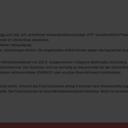
ten
und zzgl. evtl. anfallender Versandkostenzuschläge. UVP: Unverbindliche Preis
önnen im Online-Shop abweichen.
derten Verkaufspreis.
lten. Abbildungen ähnlich. Die abgebildeten Artikel können wegen des begrenzten A
em Mindestbestellwert von 200 €. Ausgenommen: Kategorie Multimedia, Gutscheine
Abholservices. Der Gutschein wird nur einmalig an Neuanmelder für den Online-Shop
anderen Aktionsvorteilen (PAYBACK oder sonstige Shop-Aktionen) kombinierbar.
 Vorrat reicht). Versand des Filial-Gutscheins erfolgt 4 Wochen nach Warenanlieferung
stattet. Der Filial-Gutschein ist ohne Mindesteinkaufswert einlösbar. Nicht mit and
.
o Marken-Discount Stiftung & Co. KG |
Kontakt
|
Datenschutz
|
Imp