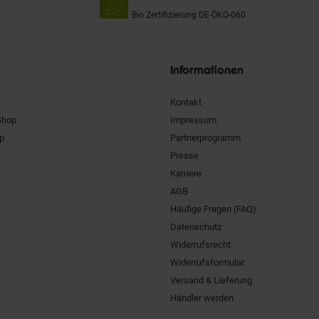
Bio Zertifizierung
DE-ÖKO-060
Unsere
Siegel
Informationen
Kontakt
Shop
Impressum
pp
Partnerprogramm
Presse
Karriere
AGB
Häufige Fragen (FAQ)
Datenschutz
Widerrufsrecht
Widerrufsformular
Versand & Lieferung
Händler werden