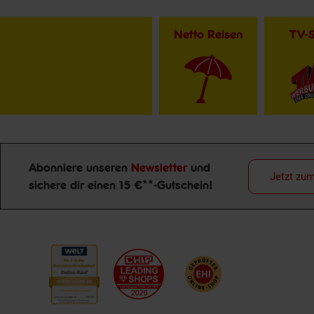
Netto Reisen
TV-
Abonniere unseren
Newsletter
und
Jetzt zu
sichere dir einen 15 €**-Gutschein!
Newsletter Anmeldung