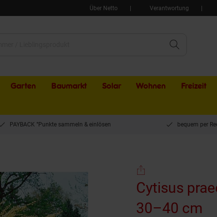
Über Netto
Verantwortung
Garten
Baumarkt
Solar
Wohnen
Freizeit
PAYBACK °Punkte sammeln & einlösen
bequem per Re
r, weiß, 30–40 cm
Cytisus prae
30–40 cm
(P