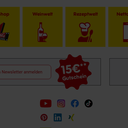
Shop
Weinwelt
Rezeptwelt
Net
15€
**
m Newsletter anmelden
Gutschein
Folge
uns
auf