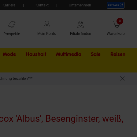
Karriere
Kontakt
Unternehmen
0
Artikel
Mein Konto
Filiale finden
Warenkorb
Prospekte
Mode
Haushalt
Multimedia
Sale
Externer Li
Reisen
chnung bezahlen***
cox 'Albus', Besenginster, weiß,
rodukt aktuell ausverkauft)