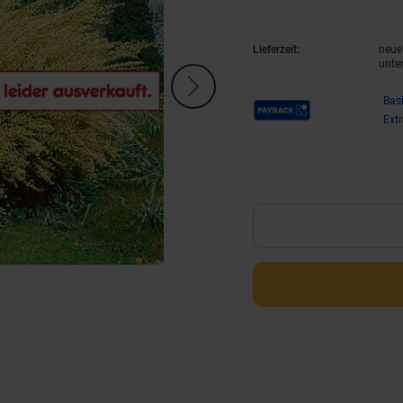
Lieferzeit:
neue 
unte
Payback Punkte
Bas
Ext