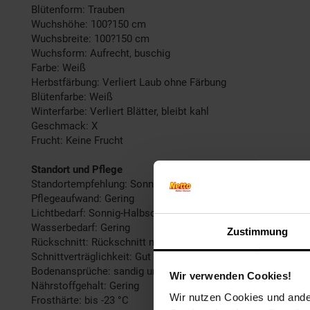
Blütenform: Trauben
Wuchshöhe: 100?150 cm
Wuchsbreite: 100?150 cm
Wuchsform: Aufrecht, buschig
Farbe: Weiß
Herbstfärbung: Verliert Laub ohne Färbung
Blütenfarbe: Weiß
Winterfarbe: Verliert Blätter, bleibt kahl
Geschmack: X
Frucht: Keine Frucht
Standort und Pflege
Standortempfehlung: Sonnig, windgeschützt
Pflegeaufwand: Gering
Lichtbedarf: Sonnig-Halbschattig
Wasserbedarf: Gering
Zustimmung
Rückschnitt: Rückschnitt nach der Blüte.
Schnittverträglichkeit: Gut
Bodenansprüche: sandig und gut durchlässig
Wir verwenden Cookies!
Nährstoffgehalt: Gering
Wir nutzen Cookies und ander
Frosthärte: bis -23 °C