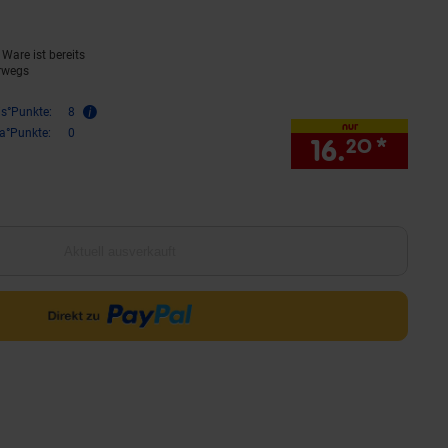
Ware ist bereits
rwegs
is°Punkte:
8
nur
ra°Punkte:
0
16.
*
nur 1
20
Aktuell ausverkauft