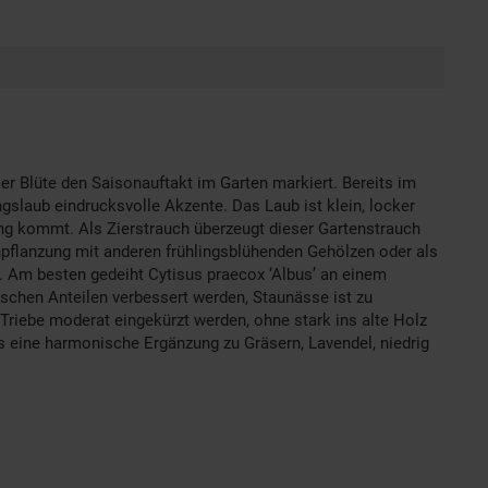
ißer Blüte den Saisonauftakt im Garten markiert. Bereits im
ingslaub eindrucksvolle Akzente. Das Laub ist klein, locker
ung kommt. Als Zierstrauch überzeugt dieser Gartenstrauch
enpflanzung mit anderen frühlingsblühenden Gehölzen oder als
e. Am besten gedeiht Cytisus praecox ‘Albus’ an einem
schen Anteilen verbessert werden, Staunässe ist zu
 Triebe moderat eingekürzt werden, ohne stark ins alte Holz
tus eine harmonische Ergänzung zu Gräsern, Lavendel, niedrig