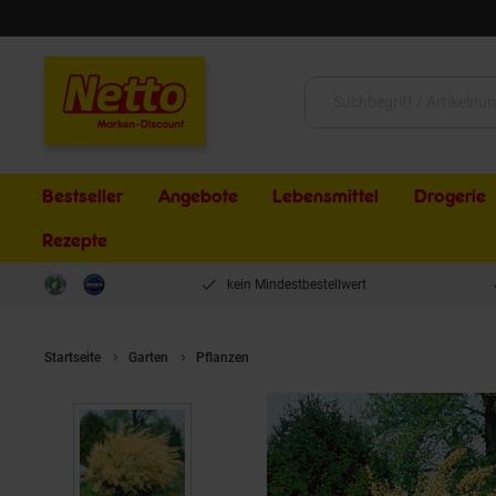
Schließen
Suche:
Bestseller
Angebote
Lebensmittel
Drogerie
Rezepte
kein Mindestbestellwert
Startseite
Garten
Pflanzen
Cytisus praecox 'Albus', Besenginste