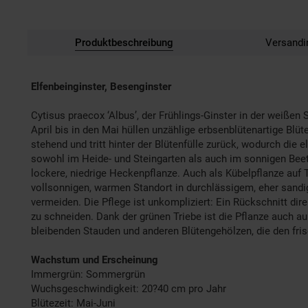
Produktbeschreibung
Versandi
Elfenbeinginster, Besenginster
Cytisus praecox ‘Albus’, der Frühlings-Ginster in der weißen S
April bis in den Mai hüllen unzählige erbsenblütenartige Blüt
stehend und tritt hinter der Blütenfülle zurück, wodurch d
sowohl im Heide- und Steingarten als auch im sonnigen Beet 
lockere, niedrige Heckenpflanze. Auch als Kübelpflanze auf 
vollsonnigen, warmen Standort in durchlässigem, eher sandi
vermeiden. Die Pflege ist unkompliziert: Ein Rückschnitt dir
zu schneiden. Dank der grünen Triebe ist die Pflanze auch au
bleibenden Stauden und anderen Blütengehölzen, die den fris
Wachstum und Erscheinung
Immergrün: Sommergrün
Wuchsgeschwindigkeit: 20?40 cm pro Jahr
Blütezeit: Mai-Juni