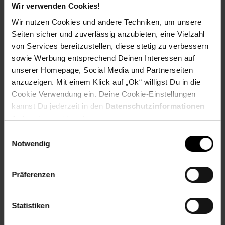
Wir verwenden Cookies!
Das Edelstahlgehäuse mit Teleskopkamin passt sich an
Wir nutzen Cookies und andere Techniken, um unsere
unterschiedliche Deckenhöhen an und fügt sich in moderne
Seiten sicher und zuverlässig anzubieten, eine Vielzahl
wie klassische Kücheneinrichtungen ein. Die
von Services bereitzustellen, diese stetig zu verbessern
Energieeffizienzklasse des Flüssigkeitsführungssystems ist
sowie Werbung entsprechend Deinen Interessen auf
D, der Jahresenergieverbrauch liegt bei 25,7 kWh. Montiert
wird die CurveVent 60 wandseitig, empfohlener Abstand zur
unserer Homepage, Social Media und Partnerseiten
Kochfläche: 65–75 cm.
anzuzeigen. Mit einem Klick auf „Ok“ willigst Du in die
Cookie Verwendung ein. Deine Cookie-Einstellungen
Hol dir mit der Klarstein CurveVent 60 eine
kannst Du jederzeit in den
Datenschutzinformationen
Dunstabzugshaube, die in jeder Küche mithalten kann – und
ändern bzw. widerrufen.
bestell noch heute.
Einwilligungsauswahl
Notwendig
Lieferumfang:
Dunstabzugshaube
Schornsteinverkleidung (2 Teile)
Präferenzen
Montagematerial (1 Set)
Kohlefilter (1 Set, 2 Stück)
Statistiken
Aluminiumfettfilter (2 Stück)
Mehrsprachige Bedienungsanleitung