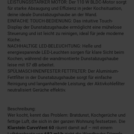
LEISTUNGSSTARKER MOTOR: Der 110 W BLDC-Motor sorgt
für starke Absaugung und Effizienz in jeder Kochsituation,
deine ideale Dunstabzugshaube an der Wand.
EINFACHE TOUCH-BEDIENUNG: Das intuitive Touch-
Display der Dunstabzugshaube ermöglicht eine mühelose
Steuerung und ist leicht zu reinigen, ideal für jede moderne
Küche.
NACHHALTIGE LED-BELEUCHTUNG: Helle und
energiesparende LED-Leuchten sorgen für klare Sicht beim
Kochen, während die wandmontierte Dunstabzugshaube
leise mit 57 dB arbeitet.
SPÜLMASCHINENFESTER FETTFILTER: Der Aluminium-
Fettfilter in der Dunstabzugshaube sorgt für einfache
Reinigung und langanhaltende Leistung; der Aktivkohlefilter
neutralisiert Gerüche effektiv.
Beschreibung:
Wer kocht, kennt das Problem: Bratdunst, Kochgerüche und
fettige Luft, die sich in der ganzen Wohnung festsetzen. Die
Klarstein CurveVent 60
räumt damit auf – mit einem
Luftdurchsatz von
682 m³/h
zieht die Wandhaube Dämpfe,