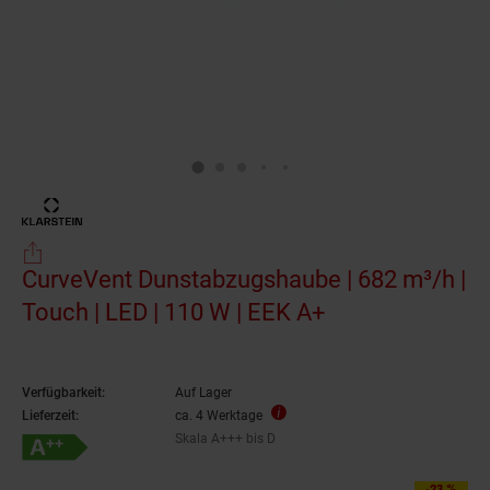
CurveVent Dunstabzugshaube | 682 m³/h |
Touch | LED | 110 W | EEK A+
Verfügbarkeit:
Auf Lager
Lieferzeit:
ca. 4 Werktage
Skala A+++ bis D
Energieeffizienzklasse A++ auf Skala A+++ bis D
-23 %