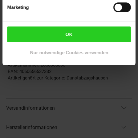
Marketing
Abmessungen:
Maße: 59,8 x 63 x 48,5 cm (BxHxT)
Schornsteinhöhe (verstellbar): 300-580 mm
OK
Abluftanschluss Durchmesser: 150 mm
Gewicht: 10,5 kg
Kabellänge: 1 m
Nur notwendige Cookies verwenden
Artikelnummer: 2858368000
EAN: 4060656537332
Artikel gehört zur Kategorie:
Dunstabzugshauben
Versandinformationen
Herstellerinformationen