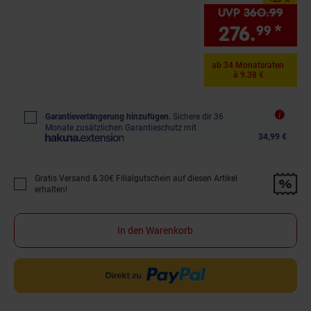
Sie Sparen 23 Prozent,
UVP
360.
99
UVP 
276.
*
Sie
99
ab 34 Monatsraten
à 9.38 €
Garantieverlängerung hinzufügen.
Sichere dir 36
Monate zusätzlichen Garantieschutz mit
34,99 €
Gratis Versand & 30€ Filialgutschein auf diesen Artikel
Promotion "Gratis Versand &amp; 30€ Filialgutschein auf diesen Artikel 
erhalten!
In den Warenkorb