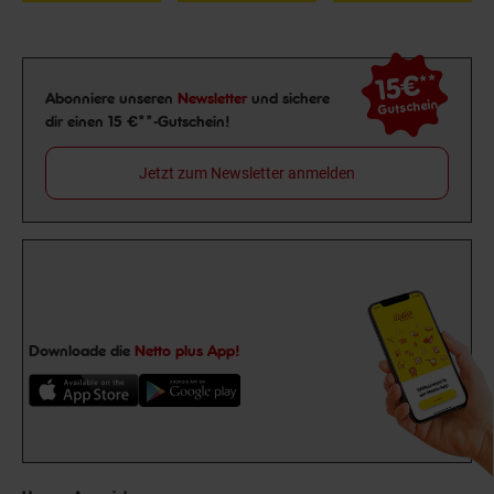
15€
**
Newsletter Anmeldung
Abonniere unseren
Newsletter
und sichere
Gutschein
dir einen 15 €**-Gutschein!
Jetzt zum Newsletter anmelden
Downloade die
Netto plus App!