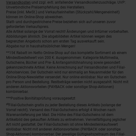
Versandkosten
und zzgl. evtl. anfallender Versandkostenzuschläge. UVP:
Unverbindliche Preisempfehlung des Herstellers.
Preise (inkl. MwSt.) und Verkaufseinheiten (Stückzahl/Mengeneinheit)
können im Online-Shop abweichen.
Statt- und durchgestrichene Preise beziehen sich auf unseren zuvor
geforderten Verkaufspreis.
Alle Artikel solange der Vorrat reicht! Änderungen und Irrtümer vorbehalten.
Abbildungen ähnlich. Die abgebildeten Artikel können wegen des
begrenzten Angebots schon am ersten Tag ausverkauft sein.
Abgabe nur in haushaltsüblichen Mengen!
**15€ Rabatt im Netto Online-Shop auf das komplette Sortiment ab einem
Mindestbestellwert von 200 €. Ausgenommen: Kategorie Multimedia,
Gutscheine, Bücher und Pre- & Anfangsmilchnahrung sowie gesondert
gekennzeichnete Artikel. Keine Anrechnung auf Versandkosten und Filial-
Abholservices. Der Gutschein wird nur einmalig an Neuanmelder für den
Online-Shop-Newsletter versendet. Nur online einlösbar. Nur ein Gutschein
pro Person und Bestellung. Restbeträge werden nicht ausgezahlt. Nicht mit
anderen Aktionsvorteilen (PAYBACK oder sonstige Shop-Aktionen)
kombinierbar.
***Positive Bonitätsprüfung vorausgesetzt
²⁰Filial-Gutschein gratis zu jeder Bestellung dieses Artikels (solange der
Vorrat reicht). Versand des Filial-Gutscheins erfolgt 4 Wochen nach
Warenanlieferung per Mail. Die Höhe des Filial-Gutscheins ist dem
Artikelbild des gekauften Artikels zu entnehmen. Vervielfältigung jeglicher
Art nicht gestattet. Der Filial-Gutschein ist ohne Mindesteinkaufswert
einlösbar. Nicht mit anderen Aktionsvorteilen (PAYBACK oder sonstige
Shop-Aktionen) kombinierbar. Der jeweilige Gültigkeitszeitraum des Filial-