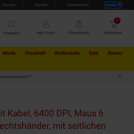
Karriere
Kontakt
Unternehmen
0
Artikel
Mein Konto
Filiale finden
Warenkorb
Prospekte
Mode
Haushalt
Multimedia
Sale
Externer Li
Reisen
chnung bezahlen***
EDs, Ergonomische Maus, kompatibel mit PC und Mac
t Kabel, 6400 DPI, Maus 6
Rechtshänder, mit seitlichen