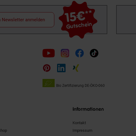
15€
**
m Newsletter anmelden
Gutschein
Folge
uns
auf
Bio Zertifizierung
DE-ÖKO-060
Unsere
Siegel
Informationen
Kontakt
Shop
Impressum