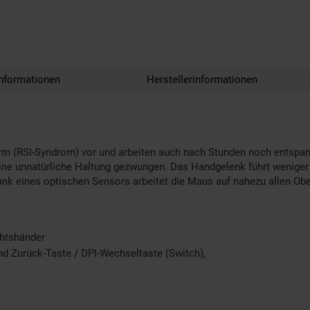
nformationen
Herstellerinformationen
rm (RSI-Syndrom) vor und arbeiten auch nach Stunden noch entspan
n eine unnatürliche Haltung gezwungen. Das Handgelenk führt wen
k eines optischen Sensors arbeitet die Maus auf nahezu allen Obe
chtshänder
nd Zurück-Taste / DPI-Wechseltaste (Switch),