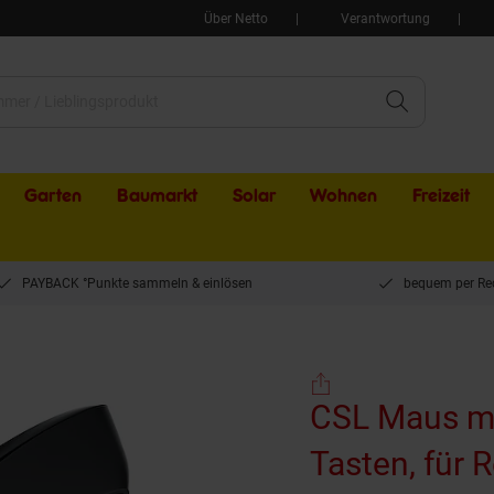
Über Netto
Verantwortung
Garten
Baumarkt
Solar
Wohnen
Freizeit
PAYBACK °Punkte sammeln & einlösen
bequem per Re
CSL Maus mit Kabel, 6400 DPI, Maus 6 Tasten, für Rechtshänder, mit seitlichen L
CSL Maus mi
Tasten, für 