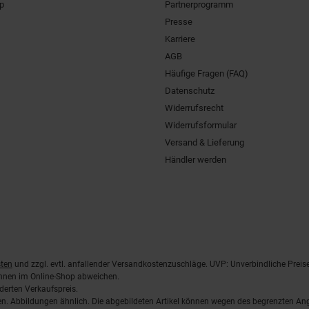
pp
Partnerprogramm
Presse
Karriere
AGB
Häufige Fragen (FAQ)
Datenschutz
Widerrufsrecht
Widerrufsformular
Versand & Lieferung
Händler werden
ten
und zzgl. evtl. anfallender Versandkostenzuschläge. UVP: Unverbindliche Preis
önnen im Online-Shop abweichen.
derten Verkaufspreis.
lten. Abbildungen ähnlich. Die abgebildeten Artikel können wegen des begrenzten A