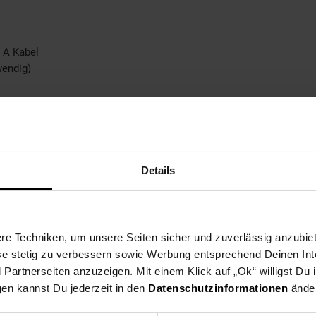
 A Kabel
wendig)
+ Bedienungsanleitung
länge: 190 cm |
Gewicht
: 146 g |
Details
200/6400)
e Techniken, um unsere Seiten sicher und zuverlässig anzubiet
ese stetig zu verbessern sowie Werbung entsprechend Deinen In
artnerseiten anzuzeigen. Mit einem Klick auf „Ok“ willigst Du
gen kannst Du jederzeit in den
Datenschutzinformationen
änder