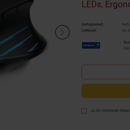
LEDs, Ergon
PC und Mac
Verfügbarkeit:
Auf 
Lieferzeit:
ca. 
Payback Punkte
Bas
Ext
Ja, ich möchte ein Altger