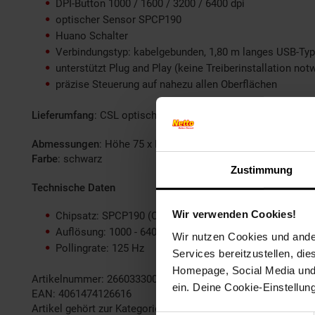
DPI-Button 1000 / 1600 / 3200 / 6400 dpi
optischer Sensor SPCP190
Huano Schalter
Verbindungstyp: kabelgebunden, 1,80 m langes USB-Typ
unterstützt Plug and Play (keine Treiberinstallation not
präzise Steuerung auf nahezu allen Oberflächen
Lieferumfang
: CSL optische kabelgebundene Vertikal-Maus 
Abmessungen
: Höhe 75 x Breite 75 x Länge 135 mm | Kabel
Farbe
: schwarz
Zustimmung
Technische Daten
Wir verwenden Cookies!
Chipsatz: SPCP190 (Optisch, RED LED. 32IPS, 12G)
Auflösung: 1000 - 6400 dpi / 3 dpi Stufen (1000/1600/3
Wir nutzen Cookies und ander
Pollingrate: 125 Hz
Services bereitzustellen, di
Homepage, Social Media und P
Artikelnummer: 2660333000
ein. Deine Cookie-Einstellun
EAN: 4061474126616
Artikel gehört zur Kategorie:
Gaming Mäuse & Tastaturen