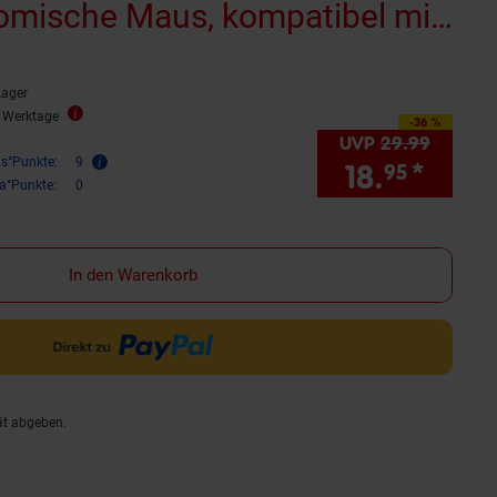
omische Maus, kompatibel mit
Lager
3 Werktage
-36 %
Sie Sparen 36 Prozent,
UVP
29.
99
UVP : 
is°Punkte:
9
18.
*
Sie S
95
ra°Punkte:
0
In den Warenkorb
ät abgeben.