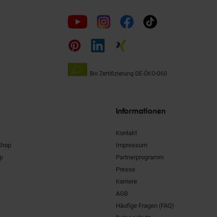
Folge
uns
auf
Bio Zertifizierung
DE-ÖKO-060
Unsere
Siegel
Informationen
Kontakt
Shop
Impressum
pp
Partnerprogramm
Presse
Karriere
AGB
Häufige Fragen (FAQ)