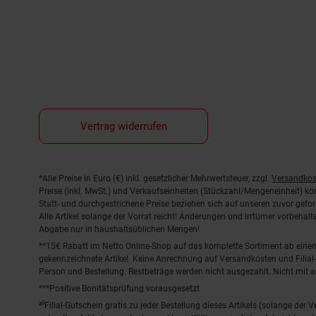
Vertrag widerrufen
Fußnoten
*Alle Preise in Euro (€) inkl. gesetzlicher Mehrwertsteuer, zzgl.
Versandkos
Preise (inkl. MwSt.) und Verkaufseinheiten (Stückzahl/Mengeneinheit) k
Statt- und durchgestrichene Preise beziehen sich auf unseren zuvor gefor
Alle Artikel solange der Vorrat reicht! Änderungen und Irrtümer vorbeha
Abgabe nur in haushaltsüblichen Mengen!
**15€ Rabatt im Netto Online-Shop auf das komplette Sortiment ab ein
gekennzeichnete Artikel. Keine Anrechnung auf Versandkosten und Filial-
Person und Bestellung. Restbeträge werden nicht ausgezahlt. Nicht mit 
***Positive Bonitätsprüfung vorausgesetzt
²⁰Filial-Gutschein gratis zu jeder Bestellung dieses Artikels (solange der