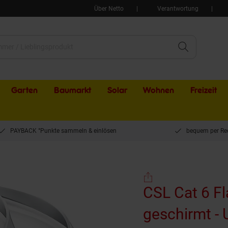
Über Netto
Verantwortung
Garten
Baumarkt
Solar
Wohnen
Freizeit
PAYBACK °Punkte sammeln & einlösen
bequem per Re
t 6 Flachband LAN Kabel - mehrfach geschirmt - UTP Gigabit - 1000 Mbit/s - Patch
CSL Cat 6 F
geschirmt - 