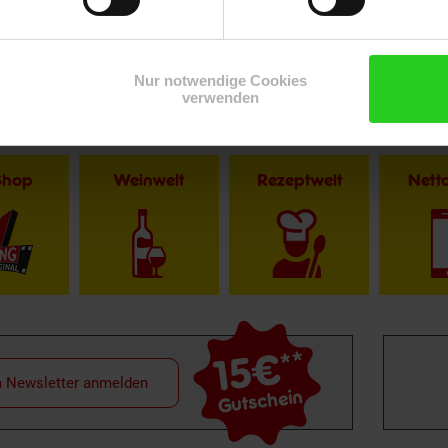
Nur notwendige Cookies
verwenden
Shop
Weinwelt
Rezeptwelt
Net
15€
**
m Newsletter anmelden
Gutschein