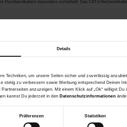
es Flachbandkabels besonders vorteilhaft. Das CAT.6-Netzwerkkabe
 / RJ45 Stecker
n Maße)
Details
e Techniken, um unsere Seiten sicher und zuverlässig anzubiet
ese stetig zu verbessern sowie Werbung entsprechend Deinen In
artnerseiten anzuzeigen. Mit einem Klick auf „Ok“ willigst Du
gen kannst Du jederzeit in den
Datenschutzinformationen
änder
Präferenzen
Statistiken