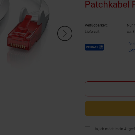
Patchkabel F
30m
Verfügbarkeit:
Nur 
Lieferzeit:
ca. 
Payback Punkte
Bas
Ext
Ja, ich möchte ein Altger