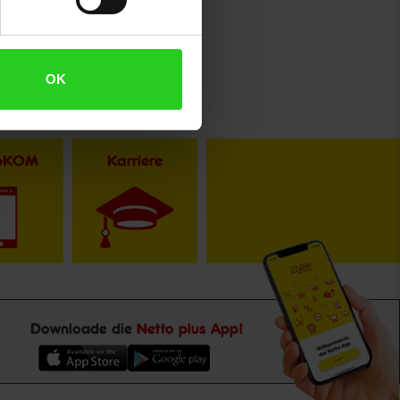
OK
toKOM
Karriere
Downloade die
Netto plus App!