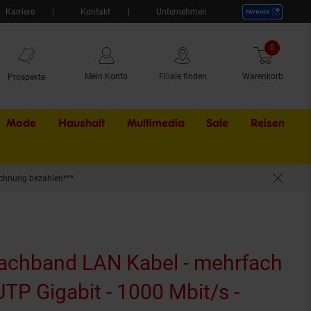
Karriere
Kontakt
Unternehmen
0
Artikel
Mein Konto
Filiale finden
Warenkorb
Prospekte
Mode
Haushalt
Multimedia
Sale
Externer Li
Reisen
chnung bezahlen***
kabel Flachkabel - Netzwerkkabel - 30m
lachband LAN Kabel - mehrfach
UTP Gigabit - 1000 Mbit/s -