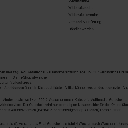
Datenschutz
Widerrufsrecht
Widerrufsformular
Versand & Lieferung
Händler werden
ten
und zzgl. evtl. anfallender Versandkostenzuschläge. UVP: Unverbindliche Preis
önnen im Online-Shop abweichen.
derten Verkaufspreis.
lten. Abbildungen ähnlich. Die abgebildeten Artikel können wegen des begrenzten A
em Mindestbestellwert von 200 €. Ausgenommen: Kategorie Multimedia, Gutscheine
Abholservices. Der Gutschein wird nur einmalig an Neuanmelder für den Online-Shop
anderen Aktionsvorteilen (PAYBACK oder sonstige Shop-Aktionen) kombinierbar.
 Vorrat reicht). Versand des Filial-Gutscheins erfolgt 4 Wochen nach Warenanlieferung