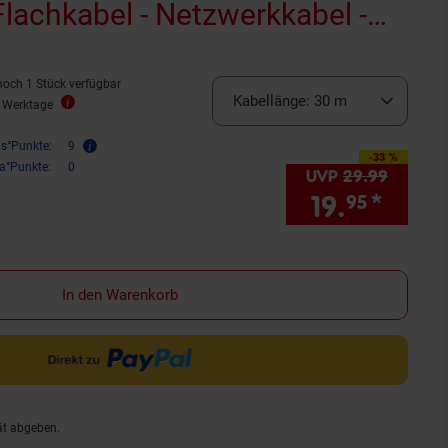
lachkabel - Netzwerkkabel -
noch 1 Stück verfügbar
Kabellänge:
30 m
3 Werktage
is°Punkte:
9
-33 %
Sie Sparen 33 Prozent,
ra°Punkte:
0
UVP
29.
99
UVP : 
19.
*
Sie S
95
In den Warenkorb
ät abgeben.