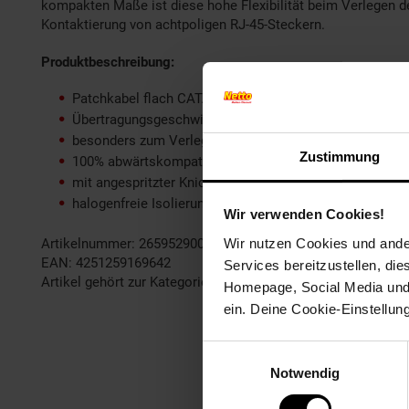
kompakten Maße ist diese hohe Flexibilität beim Verlegen d
Kontaktierung von achtpoligen RJ-45-Steckern.
Produktbeschreibung:
Patchkabel flach CAT.6 (Gigabit-LAN 10/100/1000 MBit)
Übertragungsgeschwindigkeit: 1000 Mbit (1 Gigabit/s)
besonders zum Verlegen geeignet (aufgrund der flache
Zustimmung
100% abwärtskompatibel
mit angespritzter Knickschutztülle
halogenfreie Isolierung
Wir verwenden Cookies!
Wir nutzen Cookies und ander
Artikelnummer: 2659529003
EAN: 4251259169642
Services bereitzustellen, di
Artikel gehört zur Kategorie:
Kabel
Homepage, Social Media und P
ein. Deine Cookie-Einstellun
Einwilligungsauswahl
Notwendig