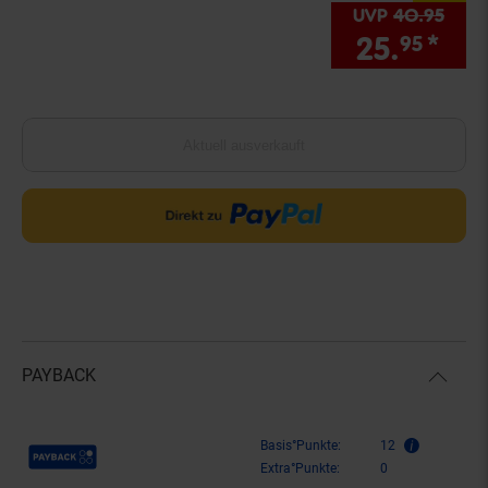
UVP
40.
95
UVP 
25.
*
Sie
95
Aktuell ausverkauft
PAYBACK
Payback Punkte
Basis°Punkte:
12
Extra°Punkte:
0