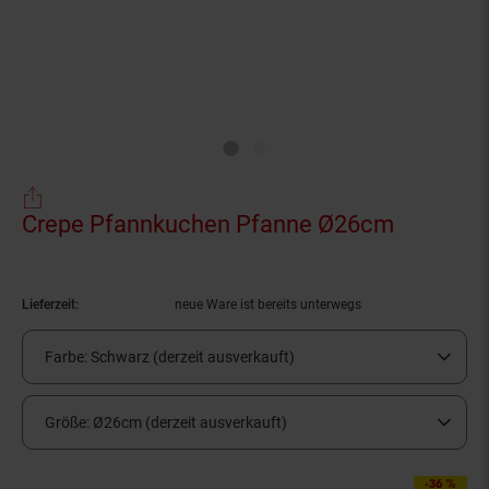
Crepe Pfannkuchen Pfanne Ø26cm
(Produkt
Lieferzeit:
neue Ware ist bereits unterwegs
Farbe:
Schwarz (derzeit ausverkauft)
Größe:
Ø26cm (derzeit ausverkauft)
-36 %
Sie Sparen 36 Prozen