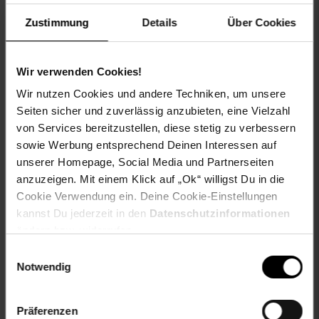
Eco freundlich
Zustimmung
Details
Über Cookies
Wir verwenden Cookies!
Wir nutzen Cookies und andere Techniken, um unsere
Eu Verantwortliche Person E-mail: moshe@gm-
Seiten sicher und zuverlässig anzubieten, eine Vielzahl
company.de
von Services bereitzustellen, diese stetig zu verbessern
Eu Verantwortliche Person Hausnummer: 24
sowie Werbung entsprechend Deinen Interessen auf
Eu Verantwortliche Person Land: Belgien
unserer Homepage, Social Media und Partnerseiten
Eu Verantwortliche Person Name oder Firma: GM
Company BV
anzuzeigen. Mit einem Klick auf „Ok“ willigst Du in die
Eu Verantwortliche Person Ort: Kapellen
Cookie Verwendung ein. Deine Cookie-Einstellungen
Eu Verantwortliche Person PLZ: 2950
kannst Du jederzeit in den
Datenschutzinformationen
Eu Verantwortliche Person Straße: Energielaan
ändern bzw. widerrufen.
geschlecht: unisex
Einwilligungsauswahl
Notwendig
Gewählte Variante:
Farbe: Schwarz
Präferenzen
Größe: Ø26cm