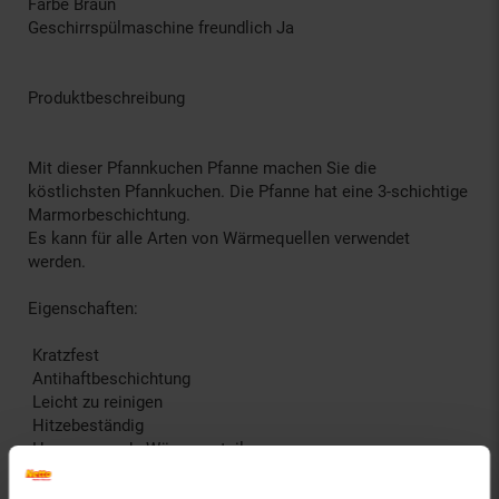
Farbe Braun
Geschirrspülmaschine freundlich Ja
Produktbeschreibung
Mit dieser Pfannkuchen Pfanne machen Sie die
köstlichsten Pfannkuchen. Die Pfanne hat eine 3-schichtige
Marmorbeschichtung.
Es kann für alle Arten von Wärmequellen verwendet
werden.
Eigenschaften:
Kratzfest
Antihaftbeschichtung
Leicht zu reinigen
Hitzebeständig
Hervorragende Wärmeverteilung
Geeignet für alle Herdarten, auch für Induktionskochfelder
Ergonomisch geformter Griff