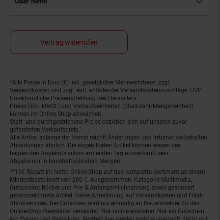
Über Netto
Vertrag widerrufen
*Alle Preise in Euro (€) inkl. gesetzlicher Mehrwertsteuer, zzgl.
Fußnoten
Versandkosten
und zzgl. evtl. anfallender Versandkostenzuschläge. UVP:
Unverbindliche Preisempfehlung des Herstellers.
Preise (inkl. MwSt.) und Verkaufseinheiten (Stückzahl/Mengeneinheit)
können im Online-Shop abweichen.
Statt- und durchgestrichene Preise beziehen sich auf unseren zuvor
geforderten Verkaufspreis.
Alle Artikel solange der Vorrat reicht! Änderungen und Irrtümer vorbehalten.
Abbildungen ähnlich. Die abgebildeten Artikel können wegen des
begrenzten Angebots schon am ersten Tag ausverkauft sein.
Abgabe nur in haushaltsüblichen Mengen!
**15€ Rabatt im Netto Online-Shop auf das komplette Sortiment ab einem
Mindestbestellwert von 200 €. Ausgenommen: Kategorie Multimedia,
Gutscheine, Bücher und Pre- & Anfangsmilchnahrung sowie gesondert
gekennzeichnete Artikel. Keine Anrechnung auf Versandkosten und Filial-
Abholservices. Der Gutschein wird nur einmalig an Neuanmelder für den
Online-Shop-Newsletter versendet. Nur online einlösbar. Nur ein Gutschein
pro Person und Bestellung. Restbeträge werden nicht ausgezahlt. Nicht mit