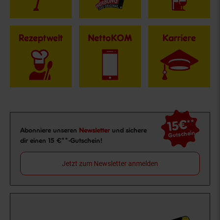
Rezeptwelt
NettoKOM
Karriere
15€
**
Newsletter Anmeldung
Abonniere unseren
Newsletter
und sichere
Gutschein
dir einen 15 €**-Gutschein!
Jetzt zum Newsletter anmelden