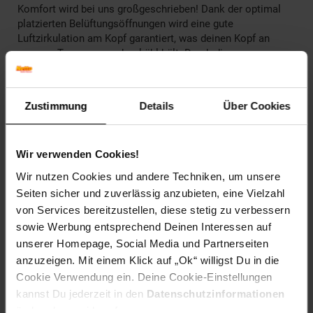
Komfort wird bei uns großgeschrieben! Dank der optimal
platzierten Belüftungsöffnungen wird eine gute
Luftzirkulation am Kopf garantiert, was deinen Kopf an
warmen Tagen angenehm kühl hält. Durch die
eingeschäumten Insektenschutznetze ist der Fahrradhelm
nicht nur gut belüftet sondern dein Kopf auch bestens vor
Fliegen geschützt.
Zustimmung
Details
Über Cookies
360° Größenverstellsystem
Mir dem 360° Größenverstellsystem sowie der stufenlosen
Wir verwenden Cookies!
Höhenverstellung, lässt sich der Helm bestens auf die
unterschiedlichsten Kopfformen anpassen und einstellen.
Wir nutzen Cookies und andere Techniken, um unsere
Seiten sicher und zuverlässig anzubieten, eine Vielzahl
Anzahl der Belüftungsöffnungen: 15
von Services bereitzustellen, diese stetig zu verbessern
Batt-Reg.-Nr. DE: 35726610
sowie Werbung entsprechend Deinen Interessen auf
Eigenname: Madcat Mips
unserer Homepage, Social Media und Partnerseiten
Farbe: grün
anzuzeigen. Mit einem Klick auf „Ok“ willigst Du in die
Gewicht: 470g
Cookie Verwendung ein. Deine Cookie-Einstellungen
Größe: 49-56cm
kannst Du jederzeit in den
Datenschutzinformationen
ProdSV Land: Germany
ändern bzw. widerrufen.
ProdSV PLZ: 73635