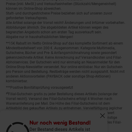
Preise (inkl. MwSt.) und Verkaufseinheiten (Stückzahl/Mengeneinheit)
können im Online-Shop abweichen.
Statt- und durchgestrichene Preise beziehen sich auf unseren zuvor
geforderten Verkaufspreis.
Alle Artikel solange der Vorrat reicht! Änderungen und Irrtümer vorbehalten.
Abbildungen ähnlich. Die abgebildeten Artikel können wegen des
begrenzten Angebots schon am ersten Tag ausverkauft sein.
Abgabe nur in haushaltsüblichen Mengen!
**15€ Rabatt im Netto Online-Shop auf das komplette Sortiment ab einem
Mindestbestellwert von 200 €. Ausgenommen: Kategorie Multimedia,
Gutscheine, Bücher und Pre- & Anfangsmilchnahrung sowie gesondert
gekennzeichnete Artikel. Keine Anrechnung auf Versandkosten und Filial-
Abholservices. Der Gutschein wird nur einmalig an Neuanmelder für den
Online-Shop-Newsletter versendet. Nur online einlösbar. Nur ein Gutschein
pro Person und Bestellung. Restbeträge werden nicht ausgezahlt. Nicht mit
anderen Aktionsvorteilen (PAYBACK oder sonstige Shop-Aktionen)
kombinierbar.
***Positive Bonitätsprüfung vorausgesetzt
²⁰Filial-Gutschein gratis zu jeder Bestellung dieses Artikels (solange der
Vorrat reicht). Versand des Filial-Gutscheins erfolgt 4 Wochen nach
Warenanlieferung per Mail. Die Höhe des Filial-Gutscheins ist dem
Artikelbild des gekauften Artikels zu entnehmen. Vervielfältigung jeglicher
Art nicht gestattet. Der Filial-Gutschein ist ohne Mindesteinkaufswert
einlösbar. Nicht mit anderen Aktionsvorteilen (PAYBACK oder sonstige
Fenster schliess
Shop-Aktionen) kombinierbar. Der jeweilige Gültigkeitszeitraum des Filial-
Nur noch wenig Bestand!
Gutscheins ist darauf vermerkt.
Der Bestand dieses Artikels ist