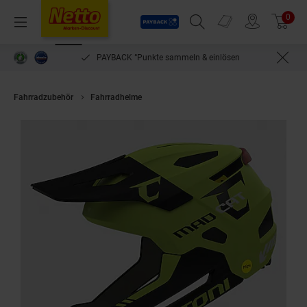
Payback
Prospekte
0
Arti
Menü
Suchfeld einblenden
Filiale finden
Warenkorb
PAYBACK °Punkte sammeln & einlösen
Fahrradzubehör
Fahrradhelme
CRATONI MTB-Kinder-/Jugendhelm "Madc