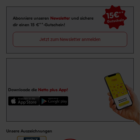
15€
**
Newsletter Anmeldung
Abonniere unseren
Newsletter
und sichere
Gutschein
dir einen 15 €**-Gutschein!
Jetzt zum Newsletter anmelden
Downloade die
Netto plus App!
Unsere Auszeichnungen