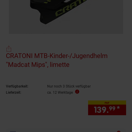
CRATONI MTB-Kinder-/Jugendhelm
"Madcat Mips", limette
Verfügbarkeit:
Nur noch 3 Stück verfügbar
Lieferzeit:
ca. 12 Werktage
nur
139.
*
nur
99