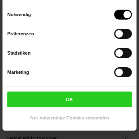
ProdSV Hausnummer: 33
Einwilligungsauswahl
ProdSV Ort: Rudersberg
Notwendig
ProdSV Straße: Dr.-Hockertz-Straße
Verschlusssystem: Steplock Schloss
Präferenzen
Warnhinweis: kein Warnhinweis vorhanden
productSafety Address: Dr.-Hockertz-Straße 33, 73635
Rudersberg, Germany
Statistiken
productSafety Email: info@cratoni.com
productSafety Name: CRATONI Helmets GmbH
Marketing
Artikelnummer: 2875803000
EAN: 4035849104691
Artikel gehört zur Kategorie:
Fahrradhelme
OK
Nur notwendige Cookies verwenden
Versandinformationen
Herstellerinformationen