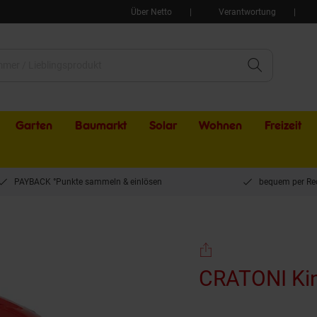
Über Netto
Verantwortung
Garten
Baumarkt
Solar
Wohnen
Freizeit
PAYBACK °Punkte sammeln & einlösen
bequem per Re
inderhelm Maxster rot glanz
CRATONI Kin