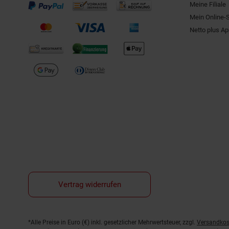
Meine Filiale
Mein Online-
Netto plus A
Vertrag widerrufen
Fußnoten
*Alle Preise in Euro (€) inkl. gesetzlicher Mehrwertsteuer, zzgl.
Versandkos