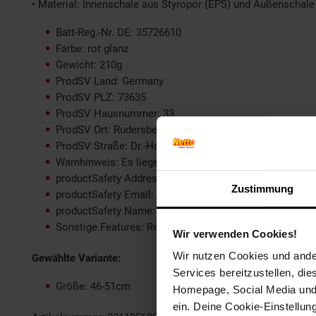
• Material: Innenschale aus Styropor (EPS) und Außenschale
Batt-Reg.-Nr. DE: 35726610
Farbe: rot glanz
Gewicht: 210g
ProdSV Land: Germany
ProdSV PLZ: 73635
ProdSV Hausnummer: 33
ProdSV Ort: Rudersberg
ProdSV Straße: Dr.-Hockertz-Straße
Warnhinweis: Es liegen keine Warnhinweise vor
productSafety Address: Dr.-Hockertz-Straße 33, 73635
Zustimmung
productSafety Email: info@cratoni.com
productSafety Name: CRATONI Helmets GmbH
Sonstige Features: Reflektoren, Rücklicht, Gurtbandfüh
Wir verwenden Cookies!
Wir nutzen Cookies und ander
Gewählte Variante:
Services bereitzustellen, di
Größe: 46-51cm
Homepage, Social Media und P
ein. Deine Cookie-Einstellun