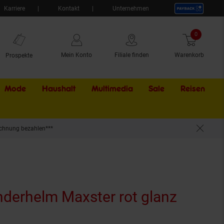
Karriere
Kontakt
Unternehmen
0
Artikel
Mein Konto
Filiale finden
Warenkorb
Prospekte
Mode
Haushalt
Multimedia
Sale
Externer Li
Reisen
chnung bezahlen***
derhelm Maxster rot glanz