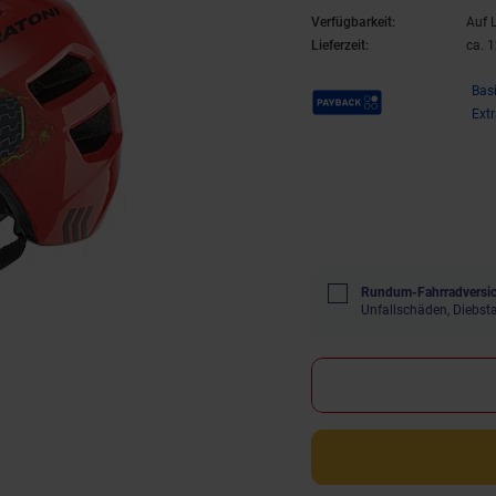
Verfügbarkeit:
Auf 
Lieferzeit:
ca. 
Payback Punkte
Bas
Ext
Rundum-Fahrradversic
Unfallschäden, Diebst