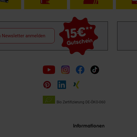
15€
**
m Newsletter anmelden
Gutschein
Folge
uns
auf
Bio Zertifizierung
DE-ÖKO-060
Unsere
Siegel
Informationen