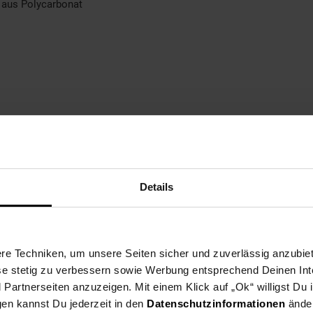
 aus Polycarbonat
 Rudersberg, Germany
Details
rung, Steplock Schloss mit Kinnpolster
e Techniken, um unsere Seiten sicher und zuverlässig anzubiet
ese stetig zu verbessern sowie Werbung entsprechend Deinen In
artnerseiten anzuzeigen. Mit einem Klick auf „Ok“ willigst Du
gen kannst Du jederzeit in den
Datenschutzinformationen
änder