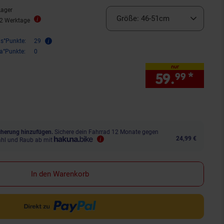
Lager
Größe:
46-51cm
12 Werktage
is°Punkte:
29
ra°Punkte:
0
nur
59.
*
nur 
99
herung hinzufügen.
Sichere dein Fahrrad 12 Monate gegen
24,99 €
ahl und Raub ab mit
In den Warenkorb