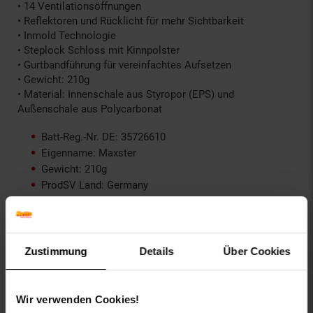
• 14 Ventilationsöffnungen
• Reflektoren und Rücklicht für mehr Sichtbarkeit
• Inmold Technologie
• Steplock Schloss mit Kinnpolster
• Gurtbandführung für vereinfachtes Aufsetzen
• Gewicht: 210g
• Material: Innenschale aus Styropor (EPS) und
Außenschale aus Polycarbonat
Batt-Reg.-Nr. DE: 35726610
Eigenname: Maxster
Gewicht: 210g
ProdSV Land: Germany
ProdSV PLZ: 73635
ProdSV Hausnummer: 33
ProdSV Ort: Rudersberg
ProdSV Straße: Dr.-Hockertz-Straße
Zustimmung
Details
Über Cookies
Warnhinweis: Es liegen keine Warnhinweise vor
productSafety Address: Dr.-Hockertz-Straße 33, 73635
Rudersberg, Germany
Wir verwenden Cookies!
productSafety Email: info@cratoni.com