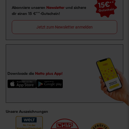
15€
**
Newsletter Anmeldung
Abonniere unseren
Newsletter
und sichere
Gutschein
dir einen 15 €**-Gutschein!
Jetzt zum Newsletter anmelden
Downloade die
Netto plus App!
Unsere Auszeichnungen