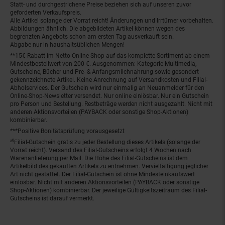
Statt- und durchgestrichene Preise beziehen sich auf unseren zuvor
geforderten Verkaufspreis.
Alle Artikel solange der Vorrat reicht! Änderungen und Irrtümer vorbehalten.
Abbildungen ähnlich. Die abgebildeten Artikel können wegen des
begrenzten Angebots schon am ersten Tag ausverkauft sein.
Abgabe nur in haushaltsüblichen Mengen!
**15€ Rabatt im Netto Online-Shop auf das komplette Sortiment ab einem
Mindestbestellwert von 200 €. Ausgenommen: Kategorie Multimedia,
Gutscheine, Bücher und Pre- & Anfangsmilchnahrung sowie gesondert
gekennzeichnete Artikel. Keine Anrechnung auf Versandkosten und Filial-
Abholservices. Der Gutschein wird nur einmalig an Neuanmelder für den
Online-Shop-Newsletter versendet. Nur online einlösbar. Nur ein Gutschein
pro Person und Bestellung. Restbeträge werden nicht ausgezahlt. Nicht mit
anderen Aktionsvorteilen (PAYBACK oder sonstige Shop-Aktionen)
kombinierbar.
***Positive Bonitätsprüfung vorausgesetzt
²⁰Filial-Gutschein gratis zu jeder Bestellung dieses Artikels (solange der
Vorrat reicht). Versand des Filial-Gutscheins erfolgt 4 Wochen nach
Warenanlieferung per Mail. Die Höhe des Filial-Gutscheins ist dem
Artikelbild des gekauften Artikels zu entnehmen. Vervielfältigung jeglicher
Art nicht gestattet. Der Filial-Gutschein ist ohne Mindesteinkaufswert
einlösbar. Nicht mit anderen Aktionsvorteilen (PAYBACK oder sonstige
Shop-Aktionen) kombinierbar. Der jeweilige Gültigkeitszeitraum des Filial-
Gutscheins ist darauf vermerkt.