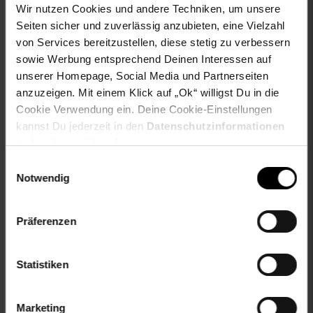
Wir nutzen Cookies und andere Techniken, um unsere
productSafety Name: CRATONI Helmets GmbH
Seiten sicher und zuverlässig anzubieten, eine Vielzahl
Sonstige Features: Reflektoren, Rücklicht,
Gurtbandführung, Steplock Schloss mit Kinnpolster
von Services bereitzustellen, diese stetig zu verbessern
sowie Werbung entsprechend Deinen Interessen auf
Gewählte Variante:
unserer Homepage, Social Media und Partnerseiten
anzuzeigen. Mit einem Klick auf „Ok“ willigst Du in die
Farbe: Weiß-Herz/rosa glänzend
Cookie Verwendung ein. Deine Cookie-Einstellungen
Größe: XS/S (46-51cm)
kannst Du jederzeit in den
Datenschutzinformationen
ändern bzw. widerrufen.
Artikelnummer: 2294819000
EAN: 4035849090574
Einwilligungsauswahl
Artikel gehört zur Kategorie:
Fahrradhelme
Notwendig
Präferenzen
Versandinformationen
Statistiken
Herstellerinformationen
Marketing