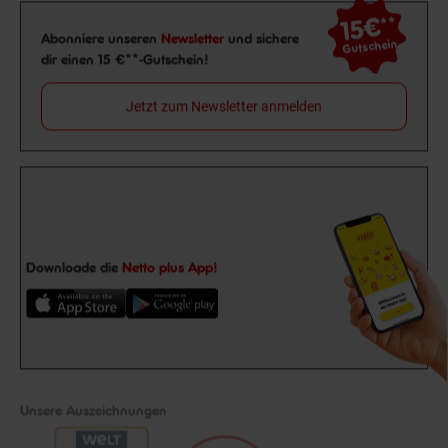
15€
**
Newsletter Anmeldung
Abonniere unseren
Newsletter
und sichere
Gutschein
dir einen 15 €**-Gutschein!
Jetzt zum Newsletter anmelden
Downloade die
Netto plus App!
Unsere Auszeichnungen