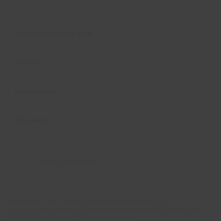
Zahlarten im Online-Shop
Service
Informationen
Über Netto
Vertrag widerrufen
*Alle Preise in Euro (€) inkl. gesetzlicher Mehrwertsteuer, zzgl.
Fußnoten
Versandkosten
und zzgl. evtl. anfallender Versandkostenzuschläge. UVP:
Unverbindliche Preisempfehlung des Herstellers.
Preise (inkl. MwSt.) und Verkaufseinheiten (Stückzahl/Mengeneinheit)