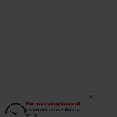
können im Online-Shop abweichen.
Statt- und durchgestrichene Preise beziehen sich auf unseren zuvor
geforderten Verkaufspreis.
Alle Artikel solange der Vorrat reicht! Änderungen und Irrtümer vorbehalten.
Abbildungen ähnlich. Die abgebildeten Artikel können wegen des
begrenzten Angebots schon am ersten Tag ausverkauft sein.
Abgabe nur in haushaltsüblichen Mengen!
**15€ Rabatt im Netto Online-Shop auf das komplette Sortiment ab einem
Mindestbestellwert von 200 €. Ausgenommen: Kategorie Multimedia,
Gutscheine, Bücher und Pre- & Anfangsmilchnahrung sowie gesondert
gekennzeichnete Artikel. Keine Anrechnung auf Versandkosten und Filial-
Abholservices. Der Gutschein wird nur einmalig an Neuanmelder für den
Online-Shop-Newsletter versendet. Nur online einlösbar. Nur ein Gutschein
pro Person und Bestellung. Restbeträge werden nicht ausgezahlt. Nicht mit
anderen Aktionsvorteilen (PAYBACK oder sonstige Shop-Aktionen)
kombinierbar.
***Positive Bonitätsprüfung vorausgesetzt
²⁰Filial-Gutschein gratis zu jeder Bestellung dieses Artikels (solange der
Vorrat reicht). Versand des Filial-Gutscheins erfolgt 4 Wochen nach
Warenanlieferung per Mail. Die Höhe des Filial-Gutscheins ist dem
Artikelbild des gekauften Artikels zu entnehmen. Vervielfältigung jeglicher
Art nicht gestattet. Der Filial-Gutschein ist ohne Mindesteinkaufswert
einlösbar. Nicht mit anderen Aktionsvorteilen (PAYBACK oder sonstige
Fenster schliess
Shop-Aktionen) kombinierbar. Der jeweilige Gültigkeitszeitraum des Filial-
Nur noch wenig Bestand!
Gutscheins ist darauf vermerkt.
Der Bestand dieses Artikels ist
gering.