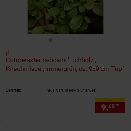
Cotoneaster radicans 'Eichholz',
Kriechmispel, immergrün, ca. 9x9 cm Topf
(Produkt aktuell ausverkauft)
Lieferzeit:
neue Ware ist bereits unterwegs
nur
9.
*
nur
65