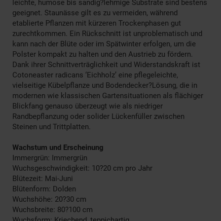
leichte, humose bis sandig?lehmige Substrate sind bestens
geeignet. Staunässe gilt es zu vermeiden, während
etablierte Pflanzen mit kürzeren Trockenphasen gut
zurechtkommen. Ein Rückschnitt ist unproblematisch und
kann nach der Blüte oder im Spätwinter erfolgen, um die
Polster kompakt zu halten und den Austrieb zu fördern.
Dank ihrer Schnittverträglichkeit und Widerstandskraft ist
Cotoneaster radicans ‘Eichholz’ eine pflegeleichte,
vielseitige Kübelpflanze und Bodendecker?Lösung, die in
modernen wie klassischen Gartensituationen als flächiger
Blickfang genauso überzeugt wie als niedriger
Randbepflanzung oder solider Lückenfüller zwischen
Steinen und Trittplatten.
Wachstum und Erscheinung
Immergrün: Immergrün
Wuchsgeschwindigkeit: 10?20 cm pro Jahr
Blütezeit: Mai-Juni
Blütenform: Dolden
Wuchshöhe: 20?30 cm
Wuchsbreite: 80?100 cm
Wuchsform: Kriechend, teppichartig