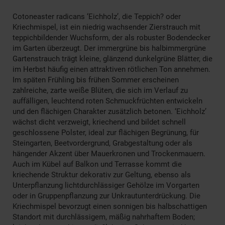
Cotoneaster radicans ‘Eichholz’, die Teppich? oder
Kriechmispel, ist ein niedrig wachsender Zierstrauch mit
teppichbildender Wuchsform, der als robuster Bodendecker
im Garten überzeugt. Der immergrüne bis halbimmergrüne
Gartenstrauch trägt kleine, glänzend dunkelgrüne Blätter, die
im Herbst häufig einen attraktiven rötlichen Ton annehmen.
Im späten Frühling bis frühen Sommer erscheinen
zahlreiche, zarte weiße Blüten, die sich im Verlauf zu
auffälligen, leuchtend roten Schmuckfrüchten entwickeln
und den flächigen Charakter zusätzlich betonen. ‘Eichholz’
wächst dicht verzweigt, kriechend und bildet schnell
geschlossene Polster, ideal zur flächigen Begrünung, für
Steingarten, Beetvordergrund, Grabgestaltung oder als
hängender Akzent über Mauerkronen und Trockenmauern.
Auch im Kübel auf Balkon und Terrasse kommt die
kriechende Struktur dekorativ zur Geltung, ebenso als
Unterpflanzung lichtdurchlässiger Gehölze im Vorgarten
oder in Gruppenpflanzung zur Unkrautunterdrückung. Die
Kriechmispel bevorzugt einen sonnigen bis halbschattigen
Standort mit durchlässigem, mäßig nahrhaftem Boden;