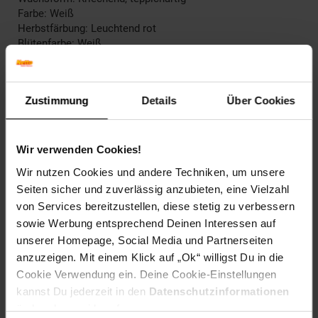
Farbe: Weiß
Herbstfärbung: Leuchtend rot
Blütenfarbe: Weiß
Fruchtfarbe: Orange-rot
Winterfarbe: Immergrün
Geschmack: X
Zustimmung
Details
Über Cookies
Frucht: Zierfrucht, nicht essbar
Blattform: Rundlich
Standort und Pflege
Wir verwenden Cookies!
Standortempfehlung: Sonnig bis halbschattig,
Wir nutzen Cookies und andere Techniken, um unsere
windgeschützt
Seiten sicher und zuverlässig anzubieten, eine Vielzahl
Pflegeaufwand: Mittel,Gering
von Services bereitzustellen, diese stetig zu verbessern
Lichtbedarf: Sonnig-Halbschattig
Wasserbedarf: Mittel
sowie Werbung entsprechend Deinen Interessen auf
Rückschnitt: Regelmäßiger Formschnitt notwendig
unserer Homepage, Social Media und Partnerseiten
Schnittverträglichkeit: Gut
anzuzeigen. Mit einem Klick auf „Ok“ willigst Du in die
Bodenansprüche: durchlässig und kalkhaltig
Cookie Verwendung ein. Deine Cookie-Einstellungen
Nährstoffgehalt: Mittel
kannst Du jederzeit in den
Datenschutzinformationen
Frosthärte: bis -23 °C
ändern bzw. widerrufen.
Verwendung: Als Schnittpflanze,Als geschnittene Hecke,Als