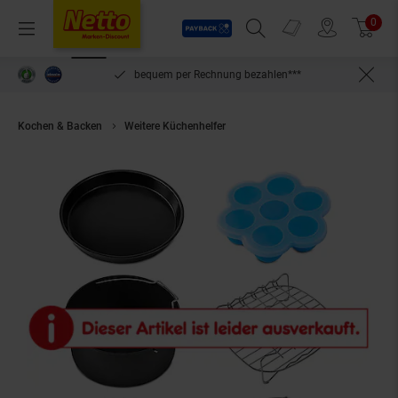
Payback
Prospekte
0
Arti
Menü
Suchfeld einblenden
Filiale finden
Warenkorb
inlösen
bequem per Rechnung bezahlen***
Kochen & Backen
Weitere Küchenhelfer
Cosori 5.5-Litre Air Fryer Acce