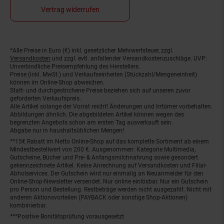
Vertrag widerrufen
*Alle Preise in Euro (€) inkl. gesetzlicher Mehrwertsteuer, zzgl.
Fußnoten
Versandkosten
und zzgl. evtl. anfallender Versandkostenzuschläge. UVP:
Unverbindliche Preisempfehlung des Herstellers.
Preise (inkl. MwSt.) und Verkaufseinheiten (Stückzahl/Mengeneinheit)
können im Online-Shop abweichen.
Statt- und durchgestrichene Preise beziehen sich auf unseren zuvor
geforderten Verkaufspreis.
Alle Artikel solange der Vorrat reicht! Änderungen und Irrtümer vorbehalten.
Abbildungen ähnlich. Die abgebildeten Artikel können wegen des
begrenzten Angebots schon am ersten Tag ausverkauft sein.
Abgabe nur in haushaltsüblichen Mengen!
**15€ Rabatt im Netto Online-Shop auf das komplette Sortiment ab einem
Mindestbestellwert von 200 €. Ausgenommen: Kategorie Multimedia,
Gutscheine, Bücher und Pre- & Anfangsmilchnahrung sowie gesondert
gekennzeichnete Artikel. Keine Anrechnung auf Versandkosten und Filial-
Abholservices. Der Gutschein wird nur einmalig an Neuanmelder für den
Online-Shop-Newsletter versendet. Nur online einlösbar. Nur ein Gutschein
pro Person und Bestellung. Restbeträge werden nicht ausgezahlt. Nicht mit
anderen Aktionsvorteilen (PAYBACK oder sonstige Shop-Aktionen)
kombinierbar.
***Positive Bonitätsprüfung vorausgesetzt