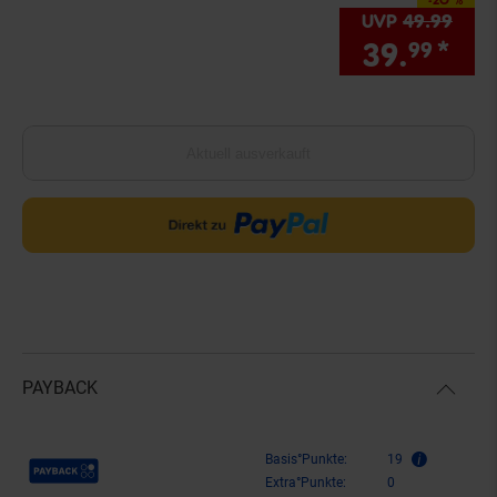
Sie Sparen 20 Prozen
UVP
49.
99
UVP 
39.
*
Sie
99
Aktuell ausverkauft
PAYBACK
Payback Punkte
Basis°Punkte:
19
Extra°Punkte:
0