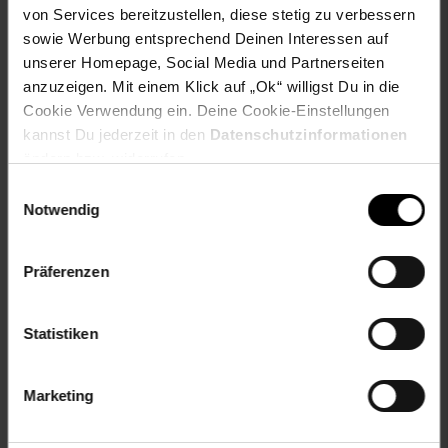
von Services bereitzustellen, diese stetig zu verbessern
Artikel gehört zur Kategorie:
Weitere Küchenhelfer
sowie Werbung entsprechend Deinen Interessen auf
unserer Homepage, Social Media und Partnerseiten
anzuzeigen. Mit einem Klick auf „Ok“ willigst Du in die
Cookie Verwendung ein. Deine Cookie-Einstellungen
Versandinformationen
kannst Du jederzeit in den
Datenschutzinformationen
ändern bzw. widerrufen.
Herstellerinformationen
Einwilligungsauswahl
Notwendig
Fußzeile
Weitere Online-Angebote
Präferenzen
Netto Reisen
TV-Shop
Weinwelt
Statistiken
Marketing