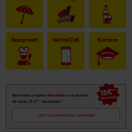
Rezeptwelt
NettoKOM
Karriere
15€
**
Newsletter Anmeldung
Abonniere unseren
Newsletter
und sichere
Gutschein
dir einen 15 €**-Gutschein!
Jetzt zum Newsletter anmelden