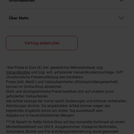
Informationen
Über Netto
Vertrag widerrufen
*Alle Preise in Euro (€) inkl. gesetzlicher Mehrwertsteuer, zzgl.
Fußnoten
Versandkosten
und zzgl. evtl. anfallender Versandkostenzuschläge. UVP:
Unverbindliche Preisempfehlung des Herstellers.
Preise (inkl. MwSt.) und Verkaufseinheiten (Stückzahl/Mengeneinheit)
können im Online-Shop abweichen.
Statt- und durchgestrichene Preise beziehen sich auf unseren zuvor
geforderten Verkaufspreis.
Alle Artikel solange der Vorrat reicht! Änderungen und Irrtümer vorbehalten.
Abbildungen ähnlich. Die abgebildeten Artikel können wegen des
begrenzten Angebots schon am ersten Tag ausverkauft sein.
Abgabe nur in haushaltsüblichen Mengen!
**15€ Rabatt im Netto Online-Shop auf das komplette Sortiment ab einem
Mindestbestellwert von 200 €. Ausgenommen: Kategorie Multimedia,
Gutscheine, Bücher und Pre- & Anfangsmilchnahrung sowie gesondert