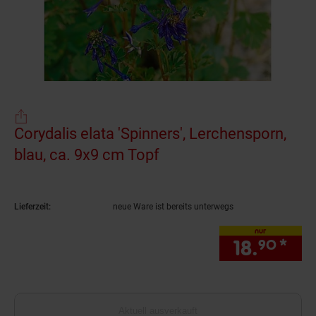
Corydalis elata 'Spinners', Lerchensporn,
blau, ca. 9x9 cm Topf
(Produkt aktuell ausve
Lieferzeit:
neue Ware ist bereits unterwegs
nur
18.
*
nur
90
Aktuell ausverkauft