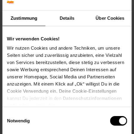
Winterfarbe: Verblasst, bleibt halbschattig
Geschmack: X
Frucht: Keine Frucht
Zustimmung
Details
Über Cookies
Blattform: Gefiedert
Standort und Pflege
Standortempfehlung: Halbschattig, feucht
Wir verwenden Cookies!
Pflegeaufwand: Mittel
Wir nutzen Cookies und andere Techniken, um unsere
Lichtbedarf: Halbschattig-Schattig
Seiten sicher und zuverlässig anzubieten, eine Vielzahl
Wasserbedarf: Mittel
von Services bereitzustellen, diese stetig zu verbessern
Rückschnitt: Rückschnitt nach der Blüte.
sowie Werbung entsprechend Deinen Interessen auf
Schnittverträglichkeit: Schlecht
Bodenansprüche: humos und gut durchlässig
unserer Homepage, Social Media und Partnerseiten
Nährstoffgehalt: Mittel
anzuzeigen. Mit einem Klick auf „Ok“ willigst Du in die
Frosthärte: bis -20 °C
Cookie Verwendung ein. Deine Cookie-Einstellungen
Verwendung: Im Bauerngarten,Im Duftgarten,Steingarten,
kannst Du jederzeit in den
Datenschutzinformationen
Gehölzrand, Bienenweide, Unterpflanzung, Schattengarten
ändern bzw. widerrufen.
Eigenschaften
Einwilligungsauswahl
Duft: Schwach,Leicht
Notwendig
Bestäuber: Insekten
Biodiversität: Nahrungsquelle für Insekten