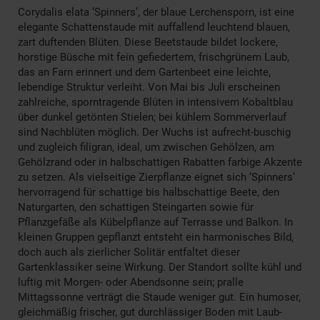
Corydalis elata ‘Spinners’, der blaue Lerchensporn, ist eine
elegante Schattenstaude mit auffallend leuchtend blauen,
zart duftenden Blüten. Diese Beetstaude bildet lockere,
horstige Büsche mit fein gefiedertem, frischgrünem Laub,
das an Farn erinnert und dem Gartenbeet eine leichte,
lebendige Struktur verleiht. Von Mai bis Juli erscheinen
zahlreiche, sporntragende Blüten in intensivem Kobaltblau
über dunkel getönten Stielen; bei kühlem Sommerverlauf
sind Nachblüten möglich. Der Wuchs ist aufrecht-buschig
und zugleich filigran, ideal, um zwischen Gehölzen, am
Gehölzrand oder in halbschattigen Rabatten farbige Akzente
zu setzen. Als vielseitige Zierpflanze eignet sich ‘Spinners’
hervorragend für schattige bis halbschattige Beete, den
Naturgarten, den schattigen Steingarten sowie für
Pflanzgefäße als Kübelpflanze auf Terrasse und Balkon. In
kleinen Gruppen gepflanzt entsteht ein harmonisches Bild,
doch auch als zierlicher Solitär entfaltet dieser
Gartenklassiker seine Wirkung. Der Standort sollte kühl und
luftig mit Morgen- oder Abendsonne sein; pralle
Mittagssonne verträgt die Staude weniger gut. Ein humoser,
gleichmäßig frischer, gut durchlässiger Boden mit Laub-