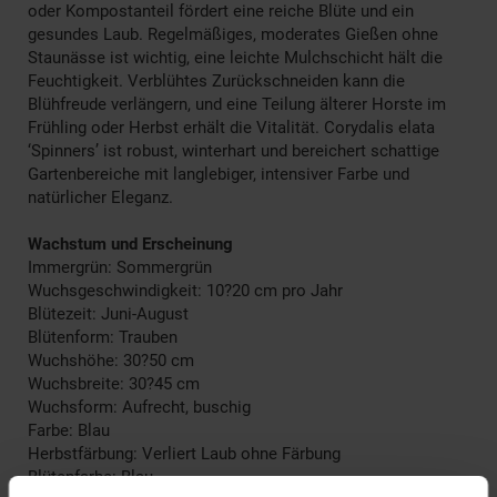
oder Kompostanteil fördert eine reiche Blüte und ein
gesundes Laub. Regelmäßiges, moderates Gießen ohne
Staunässe ist wichtig, eine leichte Mulchschicht hält die
Feuchtigkeit. Verblühtes Zurückschneiden kann die
Blühfreude verlängern, und eine Teilung älterer Horste im
Frühling oder Herbst erhält die Vitalität. Corydalis elata
‘Spinners’ ist robust, winterhart und bereichert schattige
Gartenbereiche mit langlebiger, intensiver Farbe und
natürlicher Eleganz.
Wachstum und Erscheinung
Immergrün: Sommergrün
Wuchsgeschwindigkeit: 10?20 cm pro Jahr
Blütezeit: Juni-August
Blütenform: Trauben
Wuchshöhe: 30?50 cm
Wuchsbreite: 30?45 cm
Wuchsform: Aufrecht, buschig
Farbe: Blau
Herbstfärbung: Verliert Laub ohne Färbung
Blütenfarbe: Blau