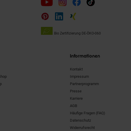
uns
auf
Bio Zertifizierung
DE-ÖKO-060
Unsere
Siegel
Informationen
Kontakt
Shop
Impressum
pp
Partnerprogramm
Presse
Karriere
AGB
Häufige Fragen (FAQ)
Datenschutz
Widerrufsrecht