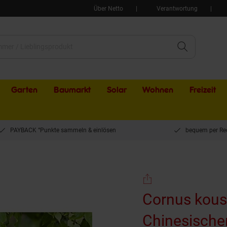
Über Netto
Verantwortung
Garten
Baumarkt
Solar
Wohnen
Freizeit
PAYBACK °Punkte sammeln & einlösen
bequem per Re
, Chinesischer Blumen-Hartriegel, 60–80 cm
Cornus kousa
Chinesische