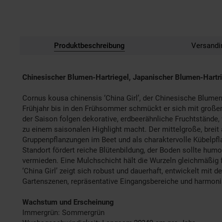
Produktbeschreibung
Versandi
Chinesischer Blumen-Hartriegel, Japanischer Blumen-Hartr
Cornus kousa chinensis ‘China Girl’, der Chinesische Blumen-
Frühjahr bis in den Frühsommer schmückt er sich mit große
der Saison folgen dekorative, erdbeerähnliche Fruchtstände
zu einem saisonalen Highlight macht. Der mittelgroße, breit
Gruppenpflanzungen im Beet und als charaktervolle Kübelpfl
Standort fördert reiche Blütenbildung, der Boden sollte humo
vermieden. Eine Mulchschicht hält die Wurzeln gleichmäßig 
‘China Girl’ zeigt sich robust und dauerhaft, entwickelt mit d
Gartenszenen, repräsentative Eingangsbereiche und harmon
Wachstum und Erscheinung
Immergrün: Sommergrün