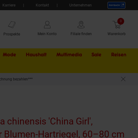
Karriere
Kontakt
Unternehmen
0
Artikel
Mein Konto
Filiale finden
Warenkorb
Prospekte
Mode
Haushalt
Multimedia
Sale
Externer Li
Reisen
chnung bezahlen***
 chinensis 'China Girl',
r Blumen-Hartriegel, 60–80 cm