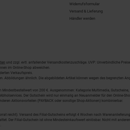
Widerrufsformular
Versand & Lieferung
Händler werden
ten
und zzgl. evtl. anfallender Versandkostenzuschläge. UVP: Unverbindliche Preis
önnen im Online-Shop abweichen.
derten Verkaufspreis.
lten. Abbildungen ähnlich. Die abgebildeten Artikel können wegen des begrenzten A
em Mindestbestellwert von 200 €. Ausgenommen: Kategorie Multimedia, Gutscheine
Abholservices. Der Gutschein wird nur einmalig an Neuanmelder für den Online-Shop
anderen Aktionsvorteilen (PAYBACK oder sonstige Shop-Aktionen) kombinierbar.
 Vorrat reicht). Versand des Filial-Gutscheins erfolgt 4 Wochen nach Warenanlieferung
stattet. Der Filial-Gutschein ist ohne Mindesteinkaufswert einlösbar. Nicht mit and
.