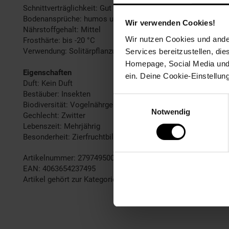
Schnittverträglichkeit: Gut
Bodenansprüche: humos und gut durchlässig
Wir verwenden Cookies!
Nährstoffgehalt: Mittel
Wir nutzen Cookies und ander
Frosthärte: bis -20 °C
Verwendung: Solitärpflanzung, Ziergehölz, Blütenhecke, Kübe
Services bereitzustellen, di
Homepage, Social Media und P
Eigenschaften
ein. Deine Cookie-Einstellun
Duft: Kein Duft
Bestäuber: Insekten
Einwilligungsauswahl
Biodiversität: Vogelnährgehölz
Notwendig
Gechlecht: Zwitter
Lebenszeit: Mehrjährig
Besonderheit: Zierfruchtbildung
Artikelnummer: 2797495000
EAN: 4063654237495
Artikel gehört zur Kategorie:
Pflanzen