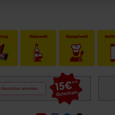
Shop
Weinwelt
Rezeptwelt
Net
15€
**
m Newsletter anmelden
Gutschein
Folge