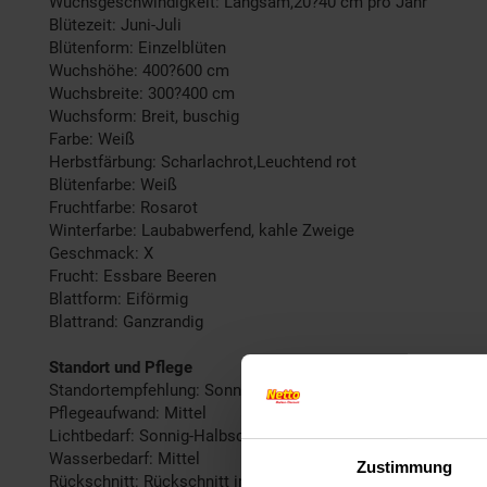
Wuchsgeschwindigkeit: Langsam,20?40 cm pro Jahr
Blütezeit: Juni-Juli
Blütenform: Einzelblüten
Wuchshöhe: 400?600 cm
Wuchsbreite: 300?400 cm
Wuchsform: Breit, buschig
Farbe: Weiß
Herbstfärbung: Scharlachrot,Leuchtend rot
Blütenfarbe: Weiß
Fruchtfarbe: Rosarot
Winterfarbe: Laubabwerfend, kahle Zweige
Geschmack: X
Frucht: Essbare Beeren
Blattform: Eiförmig
Blattrand: Ganzrandig
Standort und Pflege
Standortempfehlung: Sonnig bis halbschattig, windgeschützt
Pflegeaufwand: Mittel
Lichtbedarf: Sonnig-Halbschattig
Wasserbedarf: Mittel
Zustimmung
Rückschnitt: Rückschnitt im Spätwinter.