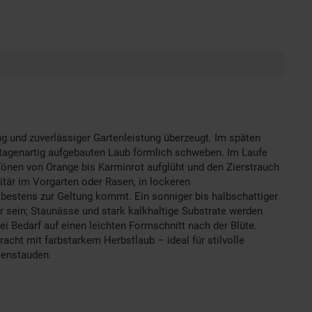
ung und zuverlässiger Gartenleistung überzeugt. Im späten
etagenartig aufgebauten Laub förmlich schweben. Im Laufe
Tönen von Orange bis Karminrot aufglüht und den Zierstrauch
itär im Vorgarten oder Rasen, in lockeren
bestens zur Geltung kommt. Ein sonniger bis halbschattiger
er sein; Staunässe und stark kalkhaltige Substrate werden
 Bedarf auf einen leichten Formschnitt nach der Blüte.
pracht mit farbstarkem Herbstlaub – ideal für stilvolle
tenstauden.