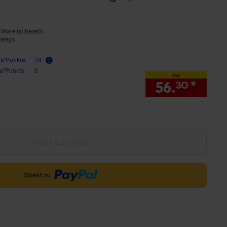
uell ausverkauft)
Ware ist bereits
rwegs
is°Punkte:
28
ra°Punkte:
0
nur
56.
*
nur 
30
Aktuell ausverkauft