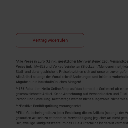
Vertrag widerrufen
Fußnoten
*Alle Preise in Euro (€) inkl. gesetzlicher Mehrwertsteuer, zzgl.
Versandkos
Preise (inkl. MwSt.) und Verkaufseinheiten (Stückzahl/Mengeneinheit) k
Statt- und durchgestrichene Preise beziehen sich auf unseren zuvor gefor
Alle Artikel solange der Vorrat reicht! Änderungen und Irrtümer vorbeha
Abgabe nur in haushaltsüblichen Mengen!
**15€ Rabatt im Netto Online-Shop auf das komplette Sortiment ab ein
gekennzeichnete Artikel. Keine Anrechnung auf Versandkosten und Filial-
Person und Bestellung. Restbeträge werden nicht ausgezahlt. Nicht mit 
***Positive Bonitätsprüfung vorausgesetzt
²⁰Filial-Gutschein gratis zu jeder Bestellung dieses Artikels (solange der
gekauften Artikels zu entnehmen. Vervielfältigung jeglicher Art nicht ge
Der jeweilige Gültigkeitszeitraum des Filial-Gutscheins ist darauf vermerkt