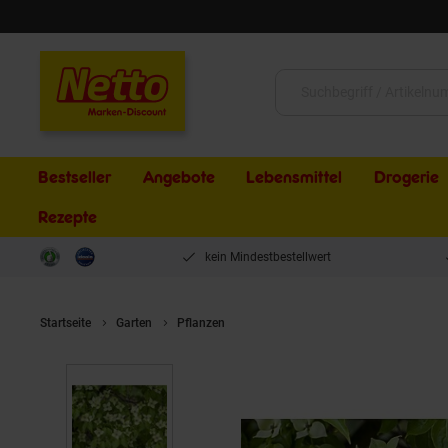
Schließen
Suche:
Bestseller
Angebote
Lebensmittel
Drogerie
Rezepte
kein Mindestbestellwert
Startseite
Garten
Pflanzen
Cornus kousa chinensis 'China Girl'