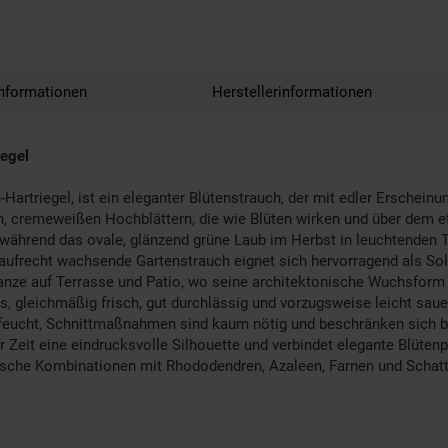
nformationen
Herstellerinformationen
iegel
Hartriegel, ist ein eleganter Blütenstrauch, der mit edler Erschein
n, cremeweißen Hochblättern, die wie Blüten wirken und über dem 
, während das ovale, glänzend grüne Laub im Herbst in leuchtenden 
 aufrecht wachsende Gartenstrauch eignet sich hervorragend als Sol
anze auf Terrasse und Patio, wo seine architektonische Wuchsform 
s, gleichmäßig frisch, gut durchlässig und vorzugsweise leicht sau
feucht, Schnittmaßnahmen sind kaum nötig und beschränken sich bei
er Zeit eine eindrucksvolle Silhouette und verbindet elegante Blüten
ische Kombinationen mit Rhododendren, Azaleen, Farnen und Schat