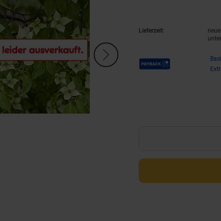
(Produkt akt
Lieferzeit:
neue 
unte
Payback Punkte
Bas
Ext