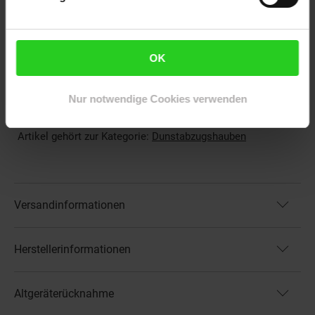
Abmessungen:
Maße: ca. 60 x 15 x 48 cm (BxHxT)
OK
Kabellänge: ca. 1,65 m
Gewicht: ca. 4,3 kg
Nur notwendige Cookies verwenden
Artikelnummer: 2643657000
EAN: 4060656523649
Artikel gehört zur Kategorie:
Dunstabzugshauben
Versandinformationen
Herstellerinformationen
Altgeräterücknahme