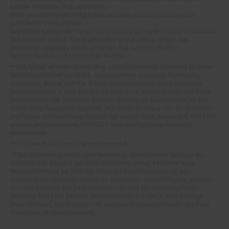
Statt- und durchgestrichene Preise beziehen sich auf unseren zuvor
geforderten Verkaufspreis.
Alle Artikel solange der Vorrat reicht! Änderungen und Irrtümer vorbehalten.
Abbildungen ähnlich. Die abgebildeten Artikel können wegen des
begrenzten Angebots schon am ersten Tag ausverkauft sein.
Abgabe nur in haushaltsüblichen Mengen!
**15€ Rabatt im Netto Online-Shop auf das komplette Sortiment ab einem
Mindestbestellwert von 200 €. Ausgenommen: Kategorie Multimedia,
Gutscheine, Bücher und Pre- & Anfangsmilchnahrung sowie gesondert
gekennzeichnete Artikel. Keine Anrechnung auf Versandkosten und Filial-
Abholservices. Der Gutschein wird nur einmalig an Neuanmelder für den
Online-Shop-Newsletter versendet. Nur online einlösbar. Nur ein Gutschein
pro Person und Bestellung. Restbeträge werden nicht ausgezahlt. Nicht mit
anderen Aktionsvorteilen (PAYBACK oder sonstige Shop-Aktionen)
kombinierbar.
***Positive Bonitätsprüfung vorausgesetzt
²⁰Filial-Gutschein gratis zu jeder Bestellung dieses Artikels (solange der
Vorrat reicht). Versand des Filial-Gutscheins erfolgt 4 Wochen nach
Warenanlieferung per Mail. Die Höhe des Filial-Gutscheins ist dem
Artikelbild des gekauften Artikels zu entnehmen. Vervielfältigung jeglicher
Art nicht gestattet. Der Filial-Gutschein ist ohne Mindesteinkaufswert
einlösbar. Nicht mit anderen Aktionsvorteilen (PAYBACK oder sonstige
Shop-Aktionen) kombinierbar. Der jeweilige Gültigkeitszeitraum des Filial-
Gutscheins ist darauf vermerkt.