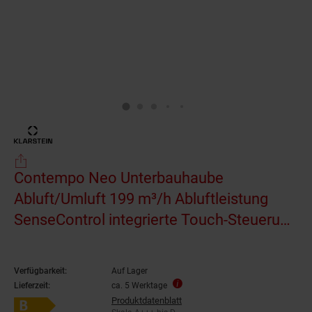
Contempo Neo Unterbauhaube
Abluft/Umluft 199 m³/h Abluftleistung
SenseControl integrierte Touch-Steuerung
Edelstahl / Acrylglasfront
Verfügbarkeit:
Auf Lager
Lieferzeit:
ca. 5 Werktage
Produktdatenblatt
Energieeffizienzklasse B auf Skala A+++ bis D