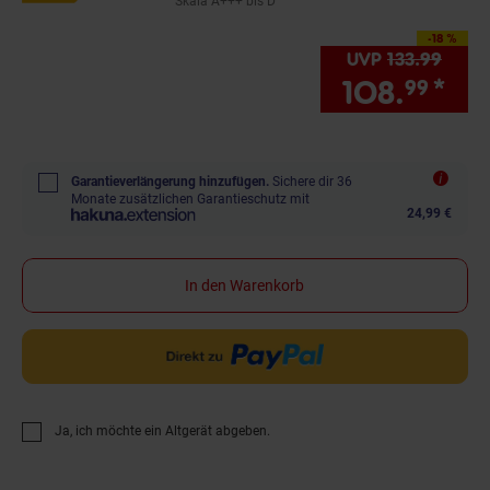
Skala A+++ bis D
-18 %
Sie Sparen 18 Prozent,
UVP
133.
99
UVP :
108.
*
Sie
99
Garantieverlängerung hinzufügen.
Sichere dir 36
Monate zusätzlichen Garantieschutz mit
24,99 €
In den Warenkorb
Ja, ich möchte ein Altgerät abgeben.