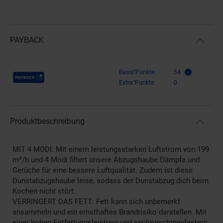
PAYBACK
Payback Punkte
Basis°Punkte:
54
Extra°Punkte:
0
Produktbeschreibung
MIT 4 MODI: Mit einem leistungsstarken Luftstrom von 199
m³/h und 4 Modi filtert unsere Abzugshaube Dämpfe und
Gerüche für eine bessere Luftqualität. Zudem ist diese
Dunstabzugshaube leise, sodass der Dunstabzug dich beim
Kochen nicht stört.
VERRINGERT DAS FETT: Fett kann sich unbemerkt
ansammeln und ein ernsthaftes Brandrisiko darstellen. Mit
einer hohen Entfettungsleistung und spülmaschinenfestem