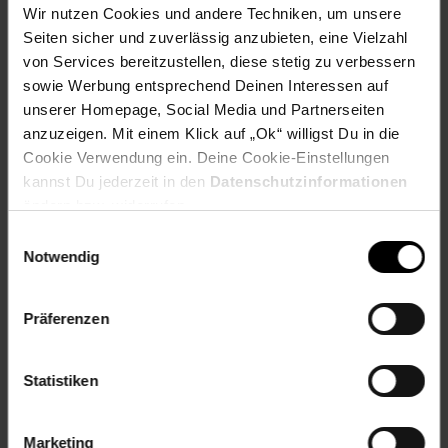
kleine Küchen, beengte Einbausituationen oder Küchen mit
Wir nutzen Cookies und andere Techniken, um unsere
Schräge – überall dort, wo eine klassische Haube nicht
Seiten sicher und zuverlässig anzubieten, eine Vielzahl
funktioniert.
von Services bereitzustellen, diese stetig zu verbessern
sowie Werbung entsprechend Deinen Interessen auf
Warum der Contempo Neo 60?
199 m³/h Absaugleistung,
ruhige 61 dB, LED-Beleuchtung, spülmaschinenfester
unserer Homepage, Social Media und Partnerseiten
Fettfilter und flexibler Abluft- oder Umluftbetrieb – alles in
anzuzeigen. Mit einem Klick auf „Ok“ willigst Du in die
einem kompakten Unterbaugehäuse. Genau das Richtige für
Cookie Verwendung ein. Deine Cookie-Einstellungen
kleine Küchen, die mehr Leistung verdienen.
kannst Du jederzeit in den
Datenschutzinformationen
ändern bzw. widerrufen.
Hol dir den Klarstein Contempo Neo 60 und sorg für
dauerhaft frische Luft in deiner Küche.
Einwilligungsauswahl
Notwendig
Lieferumfang:
1 x Abzugshaube
Präferenzen
1 x Montage-Set (Dübel, Schrauben)
1 x Rückschlagklappe für Abluftbetrieb
Statistiken
1 x Abdeckkappe für Umluftbetrieb
deutschsprachige Bedienungsanleitung (weitere
Sprachen: Englisch)
Marketing