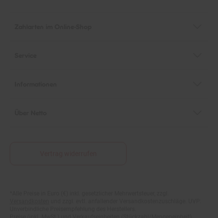
Zahlarten im Online-Shop
Service
Informationen
Über Netto
Vertrag widerrufen
*Alle Preise in Euro (€) inkl. gesetzlicher Mehrwertsteuer, zzgl.
Fußnoten
Versandkosten
und zzgl. evtl. anfallender Versandkostenzuschläge. UVP:
Unverbindliche Preisempfehlung des Herstellers.
Preise (inkl. MwSt.) und Verkaufseinheiten (Stückzahl/Mengeneinheit)
können im Online-Shop abweichen.