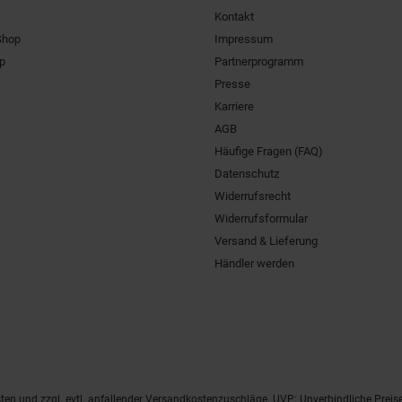
Kontakt
Shop
Impressum
pp
Partnerprogramm
Presse
Karriere
AGB
Häufige Fragen (FAQ)
Datenschutz
Widerrufsrecht
Widerrufsformular
Versand & Lieferung
Händler werden
ten
und zzgl. evtl. anfallender Versandkostenzuschläge. UVP: Unverbindliche Preis