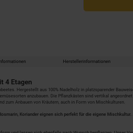
nformationen
Herstellerinformationen
it 4 Etagen
eetes. Hergestellt aus 100% Nadelholz in platzsparender Bauweise
üsesorten anzubauen. Die Pflanzkästen sind vertikal angeordnet und
gend zum Anbauen von Kräutern, auch in Form von Mischkulturen.
Rosmarin, Koriander eignen sich perfekt für die eigene Mischkultur.
zform und lassen sich ebenfalls nach Wunsch bepflanzen. Unser Ver