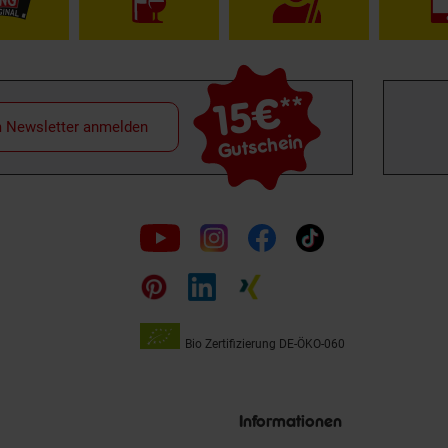
15€
**
m Newsletter anmelden
Gutschein
Folge
uns
auf
Bio Zertifizierung
DE-ÖKO-060
Unsere
Siegel
Informationen