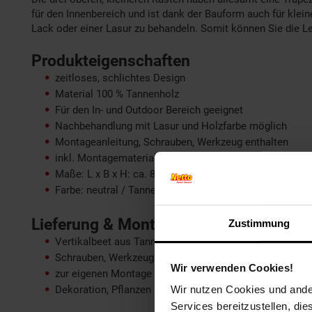
für den Innenbereich und ist dank der Bauform auch für klei
Lack oder einer Lasur zu behandeln. Somit können Sie die L
Produkteigenschaften
zeitloses, schlichtes Design
Material 100 % Tannenholz
Für den In- und Outdoor Bereich geeignet
Nachbehandlung mit Lasur und Holzfarbe möglich
Montageanleitung, Schrauben, Werkzeug enthalten
inkl. Montagematerial und Aufbauanleitung
Maße: L x B x H: ca. 850 x 450 x 1400 mm
Farbe: neutral / Tannenholz unbehandelt
Lieferung & Montage
Zustimmung
Vertikalbeet aus Tannenholz
Schrauben, Werkzeug und eine bebilderte Anleitung
Wir verwenden Cookies!
zur eigenen Montage
Dekoration, Pflanzen sind nicht enthalten
Wir nutzen Cookies und ander
Services bereitzustellen, di