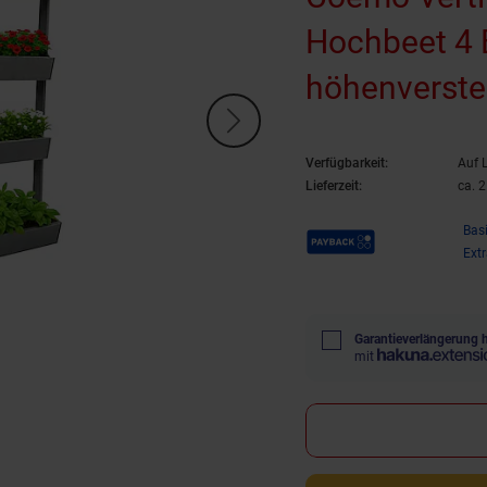
Hochbeet 4 
höhenverstel
Verfügbarkeit:
Auf 
Lieferzeit:
ca. 
Payback Punkte
Bas
Ext
Garantieverlängerung 
mit