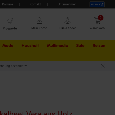
Karriere
Kontakt
Unternehmen
0
Artikel
Mein Konto
Filiale finden
Warenkorb
Prospekte
Mode
Haushalt
Multimedia
Sale
Externer Li
Reisen
chnung bezahlen***
ar und neigbar
kalbeet Vera aus Holz