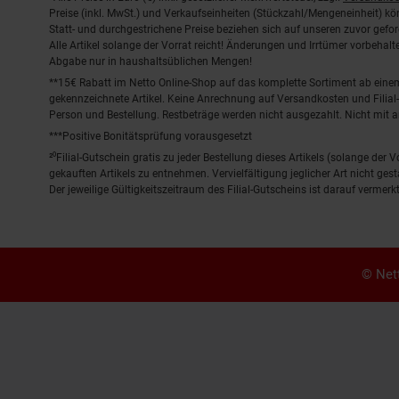
Fußnoten
Preise (inkl. MwSt.) und Verkaufseinheiten (Stückzahl/Mengeneinheit) k
Statt- und durchgestrichene Preise beziehen sich auf unseren zuvor gefor
Alle Artikel solange der Vorrat reicht! Änderungen und Irrtümer vorbeha
Abgabe nur in haushaltsüblichen Mengen!
**15€ Rabatt im Netto Online-Shop auf das komplette Sortiment ab ein
gekennzeichnete Artikel. Keine Anrechnung auf Versandkosten und Filial-
Person und Bestellung. Restbeträge werden nicht ausgezahlt. Nicht mit 
***Positive Bonitätsprüfung vorausgesetzt
²⁰Filial-Gutschein gratis zu jeder Bestellung dieses Artikels (solange der
gekauften Artikels zu entnehmen. Vervielfältigung jeglicher Art nicht ge
Der jeweilige Gültigkeitszeitraum des Filial-Gutscheins ist darauf vermerkt
© Nett