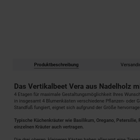
Produktbeschreibung
Versandi
Das Vertikalbeet Vera aus Nadelholz m
4 Etagen für maximale Gestaltungsmöglichkeit Ihres Wunschb
in insgesamt 4 Blumenkästen verschiedene Pflanzen- oder Gem
Standfuß fungiert, eignet sich aufgrund der Größe hervorra
Typische Küchenkräuter wie Basilikum, Oregano, Petersilie, 
einzelnen Kräuter auch vertragen.
Die drei oberen, kleineren Kästen haben allesamt eine Trape