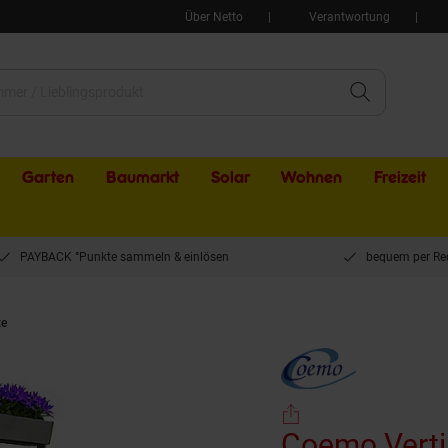
Über Netto
Verantwortung
Garten
Baumarkt
Solar
Wohnen
Freizeit
PAYBACK °Punkte sammeln & einlösen
bequem per Re
te
Coemo Vertikalbeet Vera aus Holz Hochbeet 4 Etagen Kästen höhenverstellb
Coemo Verti