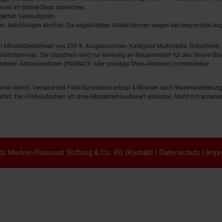
önnen im Online-Shop abweichen.
derten Verkaufspreis.
lten. Abbildungen ähnlich. Die abgebildeten Artikel können wegen des begrenzten A
em Mindestbestellwert von 200 €. Ausgenommen: Kategorie Multimedia, Gutscheine
Abholservices. Der Gutschein wird nur einmalig an Neuanmelder für den Online-Shop
anderen Aktionsvorteilen (PAYBACK oder sonstige Shop-Aktionen) kombinierbar.
 Vorrat reicht). Versand des Filial-Gutscheins erfolgt 4 Wochen nach Warenanlieferung
stattet. Der Filial-Gutschein ist ohne Mindesteinkaufswert einlösbar. Nicht mit and
.
o Marken-Discount Stiftung & Co. KG |
Kontakt
|
Datenschutz
|
Imp