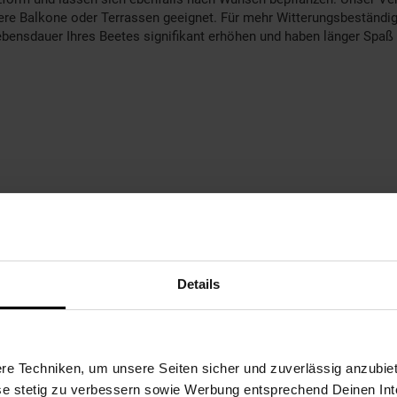
nere Balkone oder Terrassen geeignet. Für mehr Witterungsbeständigk
ebensdauer Ihres Beetes signifikant erhöhen und haben länger Spaß 
Details
e Techniken, um unsere Seiten sicher und zuverlässig anzubiet
ese stetig zu verbessern sowie Werbung entsprechend Deinen In