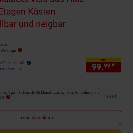
Etagen Kästen
lbar und neigbar
Lager
2 Werktage
nur
is°Punkte:
49
99.
*
nur 
99
ra°Punkte:
0
hinzufügen.
Sichere dir 36 Monate zusätzlichen Garantieschutz
9,99 €
In den Warenkorb