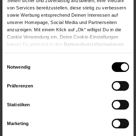
Seiten sicher und zuverlässig anzubieten, eine Vielzahl
aufzubauen
von Services bereitzustellen, diese stetig zu verbessern
Altersempfehlung: ab 3 Jahre(n)
sowie Werbung entsprechend Deinen Interessen auf
unserer Homepage, Social Media und Partnerseiten
Achtung!
Nicht geeignet für Kinder unter 3 Jahren.
anzuzeigen. Mit einem Klick auf „Ok“ willigst Du in die
Artikelnummer: 2602954000
Cookie Verwendung ein. Deine Cookie-Einstellungen
EAN: 4260360016110
kannst Du jederzeit in den
Datenschutzinformationen
Artikel gehört zur Kategorie:
Kaufläden, Spielküchen &
ändern bzw. widerrufen.
Puppentheater
Einwilligungsauswahl
Notwendig
Versandinformationen
Präferenzen
Statistiken
Herstellerinformationen
Marketing