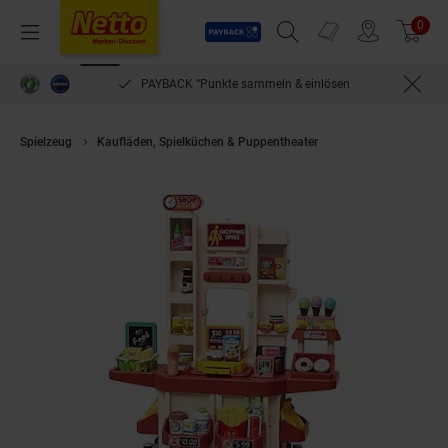
Payback
Prospekte
0
Arti
Menü
Suchfeld einblenden
Filiale finden
Warenkorb
PAYBACK °Punkte sammeln & einlösen
Spielzeug
Kaufläden, Spielküchen & Puppentheater
Coemo Supermarkt 