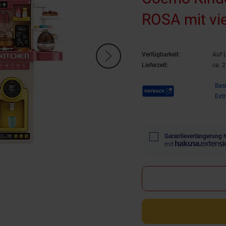
ROSA mit vi
Verfügbarkeit:
Auf 
Lieferzeit:
ca. 
Payback Punkte
Bas
Ext
Garantieverlängerung 
mit