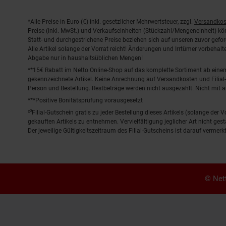
Fußnoten
*Alle Preise in Euro (€) inkl. gesetzlicher Mehrwertsteuer, zzgl.
Versandkos
Preise (inkl. MwSt.) und Verkaufseinheiten (Stückzahl/Mengeneinheit) k
Statt- und durchgestrichene Preise beziehen sich auf unseren zuvor gefor
Alle Artikel solange der Vorrat reicht! Änderungen und Irrtümer vorbeha
Abgabe nur in haushaltsüblichen Mengen!
**15€ Rabatt im Netto Online-Shop auf das komplette Sortiment ab ein
gekennzeichnete Artikel. Keine Anrechnung auf Versandkosten und Filial-
Person und Bestellung. Restbeträge werden nicht ausgezahlt. Nicht mit 
***Positive Bonitätsprüfung vorausgesetzt
²⁰Filial-Gutschein gratis zu jeder Bestellung dieses Artikels (solange der
gekauften Artikels zu entnehmen. Vervielfältigung jeglicher Art nicht ge
Der jeweilige Gültigkeitszeitraum des Filial-Gutscheins ist darauf vermerkt
© Nett