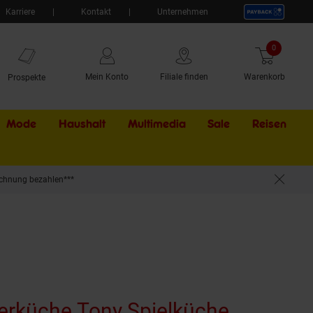
Karriere
Kontakt
Unternehmen
0
Artikel
Mein Konto
Filiale finden
Warenkorb
Prospekte
Mode
Haushalt
Multimedia
Sale
Externer Li
Reisen
chnung bezahlen***
rküche Tony Spielküche