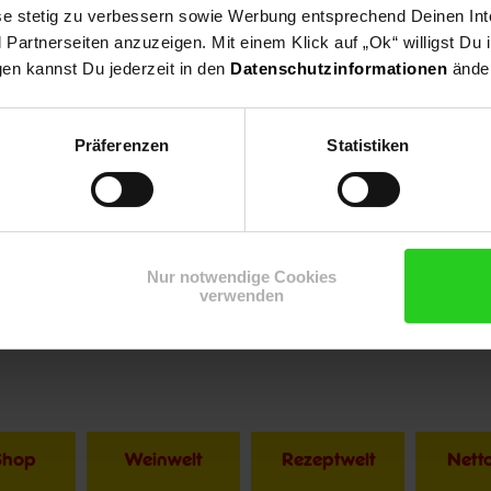
ese stetig zu verbessern sowie Werbung entsprechend Deinen In
artnerseiten anzuzeigen. Mit einem Klick auf „Ok“ willigst Du
gen kannst Du jederzeit in den
Datenschutzinformationen
änder
ntheater
Präferenzen
Statistiken
Nur notwendige Cookies
verwenden
Shop
Weinwelt
Rezeptwelt
Net