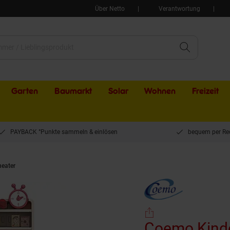
Über Netto
Verantwortung
Garten
Baumarkt
Solar
Wohnen
Freizeit
PAYBACK °Punkte sammeln & einlösen
bequem per Re
heater
Coemo Kinderküche Tony Spielküche ROSA mit viel Zubehör
Coemo Kinde