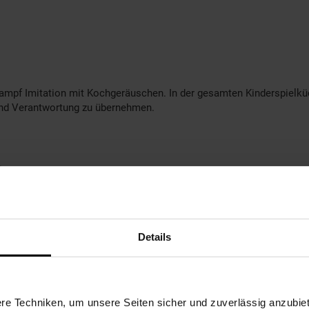
ampf Imitation mit Kochgeräuschen. In der gesamten Kinderspielküc
 und Verantwortung zu übernehmen.
.
Etagere, Küchenuhr, Kühlschrank, Dunstabzugshaube und Getränkespe
steigert
hern ist vorhanden
Details
verschickt
e Techniken, um unsere Seiten sicher und zuverlässig anzubiet