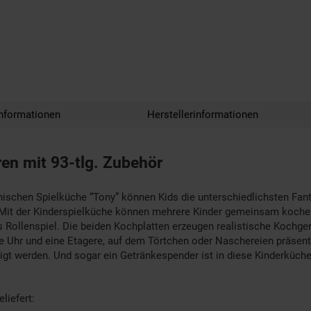
nformationen
Herstellerinformationen
en mit 93-tlg. Zubehör
tronischen Spielküche “Tony” können Kids die unterschiedlichsten Fa
e. Mit der Kinderspielküche können mehrere Kinder gemeinsam kochen
 Rollenspiel. Die beiden Kochplatten erzeugen realistische Kochge
are Uhr und eine Etagere, auf dem Törtchen oder Naschereien präsent
tigt werden. Und sogar ein Getränkespender ist in diese Kinderküche
liefert: