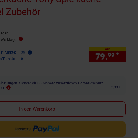
el Zubehör
Lager
2 Werktage
nur
is°Punkte:
39
79.
*
nur 
99
ra°Punkte:
0
hinzufügen.
Sichere dir 36 Monate zusätzlichen Garantieschutz
9,99 €
In den Warenkorb