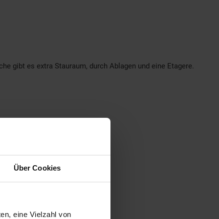
he gibt es extra Stauraum, durch Ablagen und eine Etagere.
nder
Über Cookies
en, eine Vielzahl von