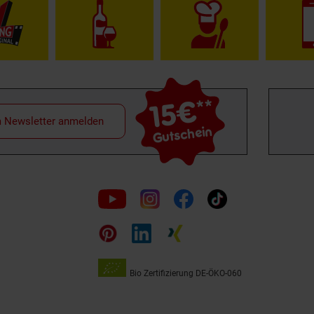
15€
**
m Newsletter anmelden
Gutschein
Folge
uns
auf
Bio Zertifizierung
DE-ÖKO-060
Unsere
Siegel