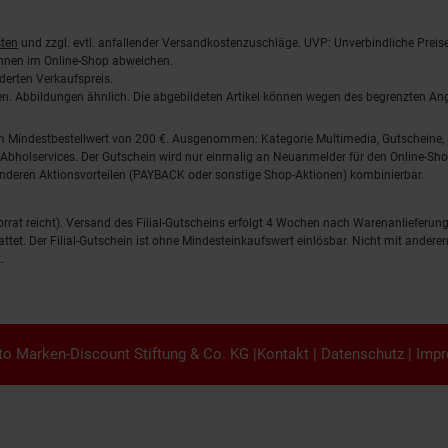
ten
und zzgl. evtl. anfallender Versandkostenzuschläge. UVP: Unverbindliche Preis
önnen im Online-Shop abweichen.
derten Verkaufspreis.
lten. Abbildungen ähnlich. Die abgebildeten Artikel können wegen des begrenzten A
em Mindestbestellwert von 200 €. Ausgenommen: Kategorie Multimedia, Gutscheine
Abholservices. Der Gutschein wird nur einmalig an Neuanmelder für den Online-Shop
anderen Aktionsvorteilen (PAYBACK oder sonstige Shop-Aktionen) kombinierbar.
 Vorrat reicht). Versand des Filial-Gutscheins erfolgt 4 Wochen nach Warenanlieferung
stattet. Der Filial-Gutschein ist ohne Mindesteinkaufswert einlösbar. Nicht mit and
.
o Marken-Discount Stiftung & Co. KG |
Kontakt
|
Datenschutz
|
Imp