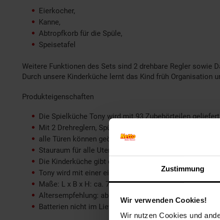
Eierkocher,
Kanne,
Abtropfkorb für die Spüle,
Speisetafel
Weitere Funktionen des Sets sind 2 drehbare Regler sowie D
Durch unsere Kinderküche lernt das Kind früh Organisation
Produkteigenschaften
Die Spielküche Tony wird mit 93 Zubehörteilen geliefert
Mit 2 Drehreglern, Spüle, Armatur, Mikrowelle, Herd, 
alle Türen können geöffnet werden, was den Spielspaß 
Stauraum für alle Utensilien mit praktischen Ablagefäc
Die Kinderküche gibt es in den Farben Türkis und Rosa
Zustimmung
Tony wird mit einer einfachen Anleitung in Einzelteilen 
Maße: L x B x H: ca. 71 x 28 x 97 cm
Altersempfehlung: ab 3 Jahre(n)
Wir verwenden Cookies!
Batterien nicht im Lieferumfang enthalten
Wir nutzen Cookies und ander