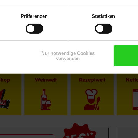
Präferenzen
Statistiken
Nur notwendige Cookies
verwenden
Shop
Weinwelt
Rezeptwelt
Net
**