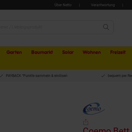
Über Netto
Verantwortung
Garten
Baumarkt
Solar
Wohnen
Freizeit
PAYBACK °Punkte sammeln & einlösen
bequem per Re
sico Holzbett Bettgestell mit Lattenrost Massivholz Kiefer 90x200cm natur
Coemo Bett C