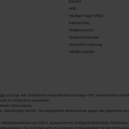
Karriere
AGB
Häufige Fragen (FAQ)
Datenschutz
Widerrufsrecht
Widerrufsformular
Versand & Lieferung
Händler werden
ten
und zzgl. evtl. anfallender Versandkostenzuschläge. UVP: Unverbindliche Preis
önnen im Online-Shop abweichen.
derten Verkaufspreis.
lten. Abbildungen ähnlich. Die abgebildeten Artikel können wegen des begrenzten A
em Mindestbestellwert von 200 €. Ausgenommen: Kategorie Multimedia, Gutscheine
Abholservices. Der Gutschein wird nur einmalig an Neuanmelder für den Online-Shop