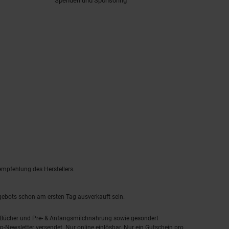
Spenden und Sponsoring
empfehlung des Herstellers.
ngebots schon am ersten Tag ausverkauft sein.
, Bücher und Pre- & Anfangsmilchnahrung sowie gesondert
-Newsletter versendet. Nur online einlösbar. Nur ein Gutschein pro