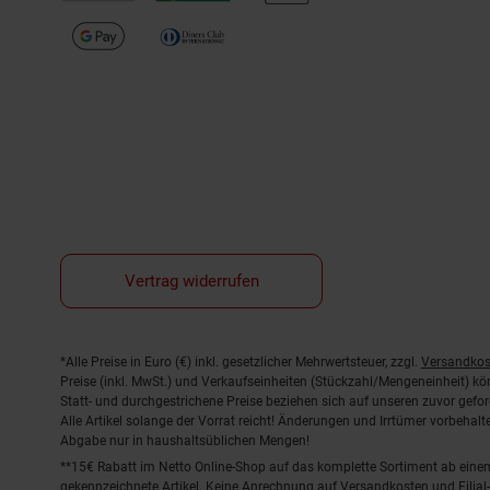
Vertrag widerrufen
Fußnoten
*Alle Preise in Euro (€) inkl. gesetzlicher Mehrwertsteuer, zzgl.
Versandkos
Preise (inkl. MwSt.) und Verkaufseinheiten (Stückzahl/Mengeneinheit) k
Statt- und durchgestrichene Preise beziehen sich auf unseren zuvor gefor
Alle Artikel solange der Vorrat reicht! Änderungen und Irrtümer vorbeha
Abgabe nur in haushaltsüblichen Mengen!
**15€ Rabatt im Netto Online-Shop auf das komplette Sortiment ab ein
gekennzeichnete Artikel. Keine Anrechnung auf Versandkosten und Filial-