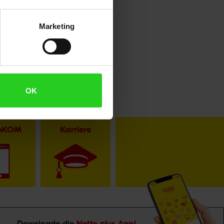
Marketing
OK
toKOM
Karriere
Downloade die
Netto plus App!