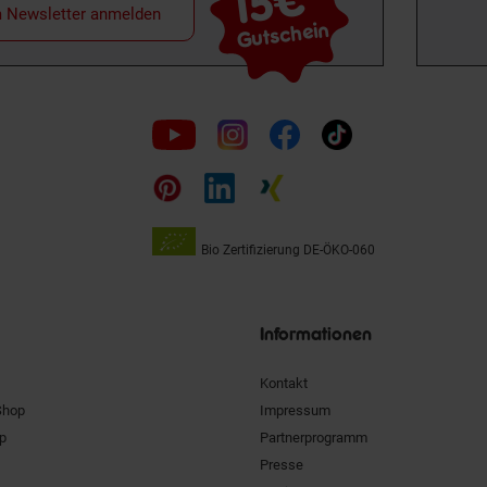
15€
m Newsletter anmelden
Gutschein
Folge
uns
auf
Bio Zertifizierung
DE-ÖKO-060
Unsere
Siegel
Informationen
Kontakt
Shop
Impressum
pp
Partnerprogramm
Presse