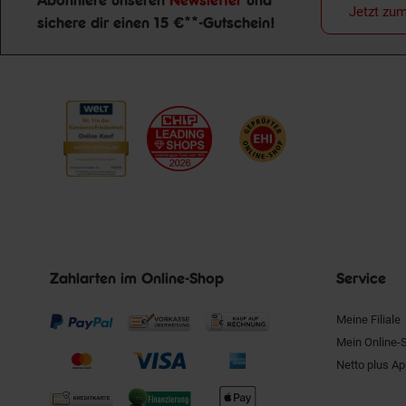
Abonniere unseren
Newsletter
und
Jetzt zu
sichere dir einen 15 €**-Gutschein!
Newsletter Anmeldung
Zahlarten im Online-Shop
Service
Meine Filiale
Mein Online-
Netto plus A