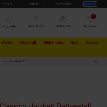
Karriere
Kontakt
Unternehmen
0
Artikel
Mein Konto
Filiale finden
Warenkorb
Prospekte
Mode
Haushalt
Multimedia
Sale
Externer Li
Reisen
chnung bezahlen***
lassico Holzbett Bettgestell