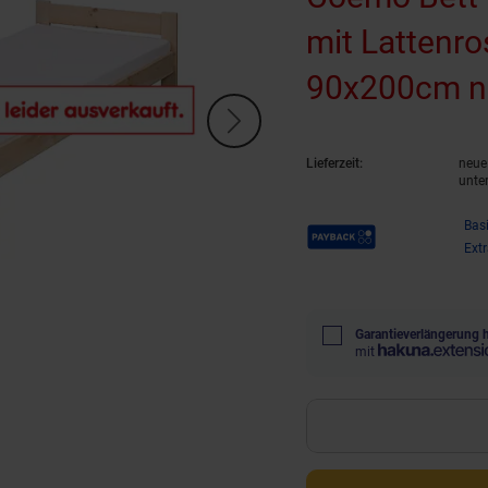
mit Lattenro
90x200cm n
Lieferzeit:
neue 
unte
Payback Punkte
Bas
Ext
Garantieverlängerung 
mit