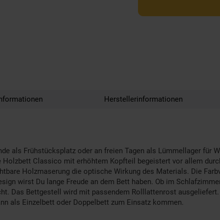
nformationen
Herstellerinformationen
 als Frühstücksplatz oder an freien Tagen als Lümmellager für We
 Holzbett Classico mit erhöhtem Kopfteil begeistert vor allem durc
sichtbare Holzmaserung die optische Wirkung des Materials. Die Far
esign wirst Du lange Freude an dem Bett haben. Ob im Schlafzimme
ht. Das Bettgestell wird mit passendem Rolllattenrost ausgeliefert.
ann als Einzelbett oder Doppelbett zum Einsatz kommen.