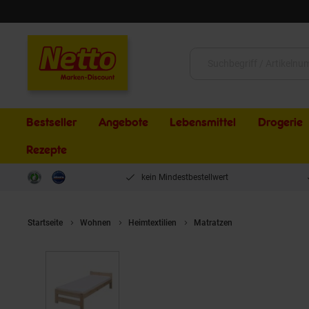
Schließen
Suche:
Bestseller
Angebote
Lebensmittel
Drogerie
Rezepte
kein Mindestbestellwert
Startseite
Wohnen
Heimtextilien
Matratzen
Coemo Bett Clas