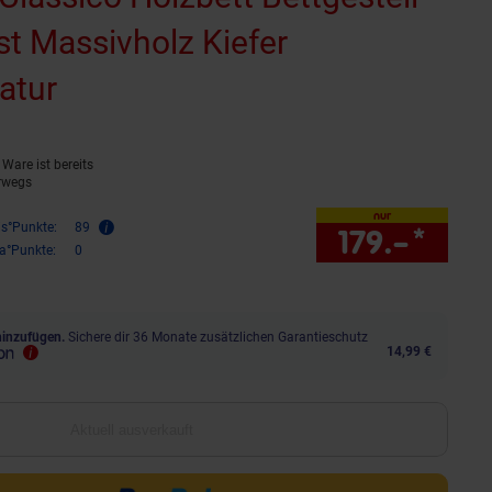
st Massivholz Kiefer
atur
(Produkt aktuell ausverkauft)
Ware ist bereits
rwegs
nur
is°Punkte:
89
179.–
*
nur 
ra°Punkte:
0
hinzufügen.
Sichere dir 36 Monate zusätzlichen Garantieschutz
14,99 €
Aktuell ausverkauft