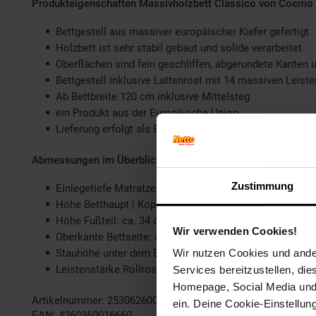
Produkteigenschaften Massivholzbett Classico von Coemo
Bettgestell aus massiver europäischer Kiefer gefertigt
Holzbett ist sehr stabil gebaut und solide verarbeitet
Oberflächen sind fein geschliffen, abgerundete Kanten 
Bettgestell inklusive Lattenrost mit 14 massiven Leiste
Ab Bettbreite 120 cm inklusive Mittelsteg
ein Produkt aus der Europäische Union
Lieferung erfolgt als Bausatz, mit bebilderter Aufbauanl
Abmessungen im Überblick
Zustimmung
Einlegetiefe Matratze: ca. 4 cm
Höhe Betthaupt | Kopfteil: ca. 50 cm
Höhe Fußteil: ca. 34 cm
Wir verwenden Cookies!
Oberkante Bettseite: ca. 32 cm
Stauhöhe unter dem Bett: ca. 23 cm
Wir nutzen Cookies und ander
Leistenstärke Rollrost: ca. 2 cm
Services bereitzustellen, di
Homepage, Social Media und P
Artikelnummer: 2530626000
ein. Deine Cookie-Einstellun
EAN: 4260360016660