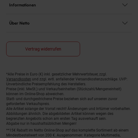
Informationen
Über Netto
Vertrag widerrufen
*Alle Preise in Euro (€) inkl. gesetzlicher Mehrwertsteuer, zzgl.
Fußnoten
Versandkosten
und zzgl. evtl. anfallender Versandkostenzuschläge. UVP:
Unverbindliche Preisempfehlung des Herstellers.
Preise (inkl. MwSt.) und Verkaufseinheiten (Stückzahl/Mengeneinheit)
können im Online-Shop abweichen.
Statt- und durchgestrichene Preise beziehen sich auf unseren zuvor
geforderten Verkaufspreis.
Alle Artikel solange der Vorrat reicht! Änderungen und Irrtümer vorbehalten.
Abbildungen ähnlich. Die abgebildeten Artikel können wegen des
begrenzten Angebots schon am ersten Tag ausverkauft sein.
Abgabe nur in haushaltsüblichen Mengen!
**15€ Rabatt im Netto Online-Shop auf das komplette Sortiment ab einem
Mindestbestellwert von 200 €. Ausgenommen: Kategorie Multimedia,