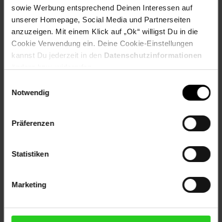
Tisch (L x B x H): ca. 60 x 50 x 51 cm
sowie Werbung entsprechend Deinen Interessen auf
Stuhl (L x B x H): ca. 30 x 30 x 60 cm
unserer Homepage, Social Media und Partnerseiten
anzuzeigen. Mit einem Klick auf „Ok“ willigst Du in die
Artikelnummer: 2275842000
Cookie Verwendung ein. Deine Cookie-Einstellungen
EAN: 4260360010736
kannst Du jederzeit in den
Datenschutzinformationen
Artikel gehört zur Kategorie:
Kindersitzmöbel
ändern bzw. widerrufen.
Einwilligungsauswahl
Notwendig
Versandinformationen
Präferenzen
Herstellerinformationen
Statistiken
Marketing
Fußzeile
Weitere Online-Angebote