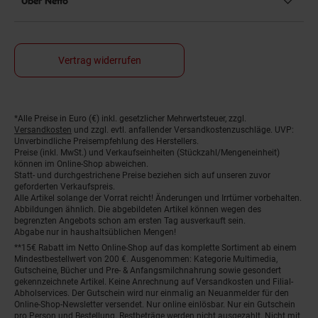
Über Netto
Vertrag widerrufen
*Alle Preise in Euro (€) inkl. gesetzlicher Mehrwertsteuer, zzgl.
Fußnoten
Versandkosten
und zzgl. evtl. anfallender Versandkostenzuschläge. UVP:
Unverbindliche Preisempfehlung des Herstellers.
Preise (inkl. MwSt.) und Verkaufseinheiten (Stückzahl/Mengeneinheit)
können im Online-Shop abweichen.
Statt- und durchgestrichene Preise beziehen sich auf unseren zuvor
geforderten Verkaufspreis.
Alle Artikel solange der Vorrat reicht! Änderungen und Irrtümer vorbehalten.
Abbildungen ähnlich. Die abgebildeten Artikel können wegen des
begrenzten Angebots schon am ersten Tag ausverkauft sein.
Abgabe nur in haushaltsüblichen Mengen!
**15€ Rabatt im Netto Online-Shop auf das komplette Sortiment ab einem
Mindestbestellwert von 200 €. Ausgenommen: Kategorie Multimedia,
Gutscheine, Bücher und Pre- & Anfangsmilchnahrung sowie gesondert
gekennzeichnete Artikel. Keine Anrechnung auf Versandkosten und Filial-
Abholservices. Der Gutschein wird nur einmalig an Neuanmelder für den
Online-Shop-Newsletter versendet. Nur online einlösbar. Nur ein Gutschein
pro Person und Bestellung. Restbeträge werden nicht ausgezahlt. Nicht mit