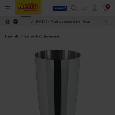
Payback
Prospekte
0
Arti
Menü
Suchfeld einblenden
Filiale finden
Warenkorb
PAYBACK °Punkte sammeln & einlösen
Haushalt
Besteck & Küchenmesser
Cocktail shaker - Boston, 28oz.(828m