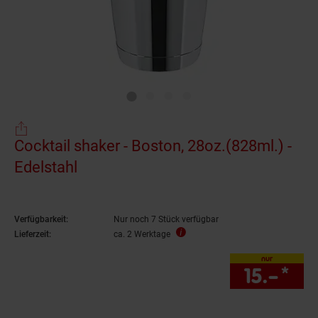
Cocktail shaker - Boston, 28oz.(828ml.) -
Edelstahl
Verfügbarkeit:
Nur noch 7 Stück verfügbar
Lieferzeit:
ca. 2 Werktage
nur
15.–
*
nur