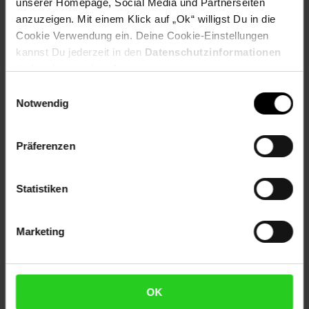
Artikelnummer: 2570759000
unserer Homepage, Social Media und Partnerseiten
EAN: 4000948013618
anzuzeigen. Mit einem Klick auf „Ok“ willigst Du in die
Artikel gehört zur Kategorie:
Besteck & Küchenmesser
Cookie Verwendung ein. Deine Cookie-Einstellungen
kannst Du jederzeit in den
Datenschutzinformationen
ändern bzw. widerrufen.
Einwilligungsauswahl
Versandinformationen
Notwendig
Herstellerinformationen
Präferenzen
Statistiken
Fußzeile
Weitere Online-Angebote
Marketing
Netto Reisen
TV-Shop
Weinwelt
OK