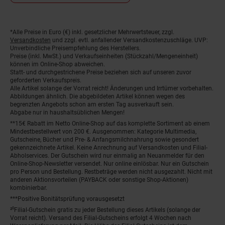
*Alle Preise in Euro (€) inkl. gesetzlicher Mehrwertsteuer, zzgl.
Fußnoten
Versandkosten
und zzgl. evtl. anfallender Versandkostenzuschläge. UVP:
Unverbindliche Preisempfehlung des Herstellers.
Preise (inkl. MwSt.) und Verkaufseinheiten (Stückzahl/Mengeneinheit)
können im Online-Shop abweichen.
Statt- und durchgestrichene Preise beziehen sich auf unseren zuvor
geforderten Verkaufspreis.
Alle Artikel solange der Vorrat reicht! Änderungen und Irrtümer vorbehalten.
Abbildungen ähnlich. Die abgebildeten Artikel können wegen des
begrenzten Angebots schon am ersten Tag ausverkauft sein.
Abgabe nur in haushaltsüblichen Mengen!
**15€ Rabatt im Netto Online-Shop auf das komplette Sortiment ab einem
Mindestbestellwert von 200 €. Ausgenommen: Kategorie Multimedia,
Gutscheine, Bücher und Pre- & Anfangsmilchnahrung sowie gesondert
gekennzeichnete Artikel. Keine Anrechnung auf Versandkosten und Filial-
Abholservices. Der Gutschein wird nur einmalig an Neuanmelder für den
Online-Shop-Newsletter versendet. Nur online einlösbar. Nur ein Gutschein
pro Person und Bestellung. Restbeträge werden nicht ausgezahlt. Nicht mit
anderen Aktionsvorteilen (PAYBACK oder sonstige Shop-Aktionen)
kombinierbar.
***Positive Bonitätsprüfung vorausgesetzt
²⁰Filial-Gutschein gratis zu jeder Bestellung dieses Artikels (solange der
Vorrat reicht). Versand des Filial-Gutscheins erfolgt 4 Wochen nach