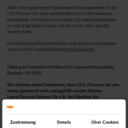
Dank ihres genormten Flaschenanschlussgewindes ist die
CO2 Flasche mit allen handelsüblichen Druckminderern
kompatibel. Die Flasche mit einem Tüv-Abnahmestempel
ist eine Eigentumsflasche, die bis zu 10 Jahre genutzt
werden kann.
Die Kohlensäureflaschenventile sind genormt und passen
somit auf alle handelsüblichen
Druckminderer
!
Füllung:
60 bar
Kohlenstoffdioxid in Lebensmittelqualität,
Reinheit: 99,995%
Wir möchten darauf hinweisen, dass CO2-Flaschen bei uns
weder getauscht noch nachgefüllt werden können.
Leere Flaschen können Sie z.B. bei Händlern für
Campingbedarf, im Getränkehandel oder Baumärkten füllen
lassen.
Weitere Informationen finden Sie auch in den Gelben Seiten.
Zustimmung
Details
Über Cookies
Investieren Sie in diese Eigentumsflasche, die in der