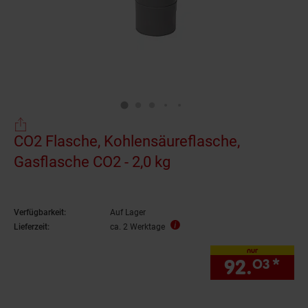
CO2 Flasche, Kohlensäureflasche,
Gasflasche CO2 - 2,0 kg
Verfügbarkeit:
Auf Lager
Lieferzeit:
ca. 2 Werktage
nur
92.
*
nur
03