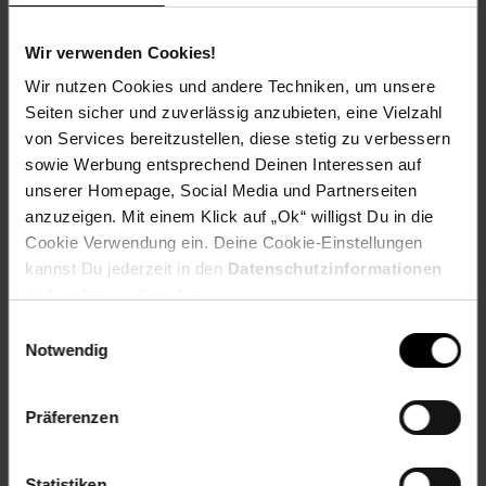
Langzeitnutzung sehr kosteneffektiv ist und eine langlebige
Investition darstellt. Die TÜV-Abnahme und genormten
Wir verwenden Cookies!
Anschlüsse sorgen dafür, dass Sie die Flasche über einen
langen Zeitraum hinweg benutzen können.
Wir nutzen Cookies und andere Techniken, um unsere
Seiten sicher und zuverlässig anzubieten, eine Vielzahl
Angaben zu Hersteller und EU verantwortlicher Person
von Services bereitzustellen, diese stetig zu verbessern
sowie Werbung entsprechend Deinen Interessen auf
EU-Verantwortlicher Name: Hr. Stanislav Maer
unserer Homepage, Social Media und Partnerseiten
anzuzeigen. Mit einem Klick auf „Ok“ willigst Du in die
EU-Verantwortlicher Adresse: Lise-Meitner-Straße, 7, 30926,
Seelze, Deutschland
Cookie Verwendung ein. Deine Cookie-Einstellungen
kannst Du jederzeit in den
Datenschutzinformationen
EU-Verantwortlicher E-Mail: kundenservice@ich-zapfe.de
ändern bzw. widerrufen.
Einwilligungsauswahl
EU-Verantwortlicher Telefonnummer: +49 5151 87798 10
Notwendig
Artikelnummer: 2529575000
EAN: 4250517504416
Präferenzen
Artikel gehört zur Kategorie:
Weitere Küchenkleingeräte
Statistiken