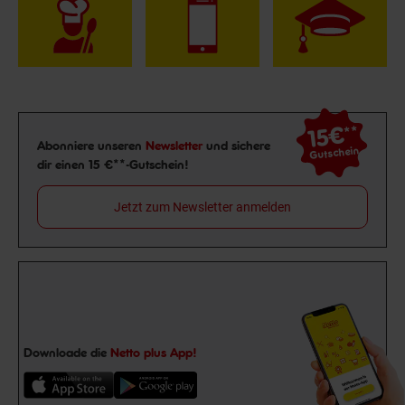
15€
**
Newsletter Anmeldung
Abonniere unseren
Newsletter
und sichere
Gutschein
dir einen 15 €**-Gutschein!
Jetzt zum Newsletter anmelden
Downloade die
Netto plus App!