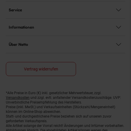
Service
Informationen
Über Netto
Vertrag widerrufen
*Alle Preise in Euro (€) inkl. gesetzlicher Mehrwertsteuer, zzgl.
Fußnoten
Versandkosten
und zzgl. evtl. anfallender Versandkostenzuschläge. UVP:
Unverbindliche Preisempfehlung des Herstellers.
Preise (inkl. MwSt.) und Verkaufseinheiten (Stückzahl/Mengeneinheit)
können im Online-Shop abweichen.
Statt- und durchgestrichene Preise beziehen sich auf unseren zuvor
geforderten Verkaufspreis.
Alle Artikel solange der Vorrat reicht! Änderungen und Irrtümer vorbehalten.
Abbildungen ähnlich. Die abgebildeten Artikel können wegen des