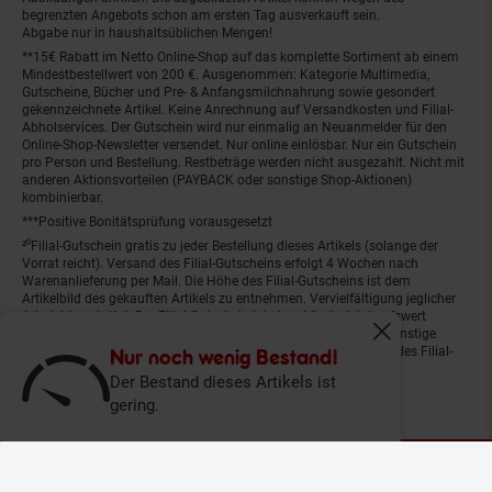
begrenzten Angebots schon am ersten Tag ausverkauft sein.
Abgabe nur in haushaltsüblichen Mengen!
**15€ Rabatt im Netto Online-Shop auf das komplette Sortiment ab einem
Mindestbestellwert von 200 €. Ausgenommen: Kategorie Multimedia,
Gutscheine, Bücher und Pre- & Anfangsmilchnahrung sowie gesondert
gekennzeichnete Artikel. Keine Anrechnung auf Versandkosten und Filial-
Abholservices. Der Gutschein wird nur einmalig an Neuanmelder für den
Online-Shop-Newsletter versendet. Nur online einlösbar. Nur ein Gutschein
pro Person und Bestellung. Restbeträge werden nicht ausgezahlt. Nicht mit
anderen Aktionsvorteilen (PAYBACK oder sonstige Shop-Aktionen)
kombinierbar.
***Positive Bonitätsprüfung vorausgesetzt
²⁰Filial-Gutschein gratis zu jeder Bestellung dieses Artikels (solange der
Vorrat reicht). Versand des Filial-Gutscheins erfolgt 4 Wochen nach
Warenanlieferung per Mail. Die Höhe des Filial-Gutscheins ist dem
Artikelbild des gekauften Artikels zu entnehmen. Vervielfältigung jeglicher
Art nicht gestattet. Der Filial-Gutschein ist ohne Mindesteinkaufswert
einlösbar. Nicht mit anderen Aktionsvorteilen (PAYBACK oder sonstige
Fenster schliess
Shop-Aktionen) kombinierbar. Der jeweilige Gültigkeitszeitraum des Filial-
Nur noch wenig Bestand!
Gutscheins ist darauf vermerkt.
Der Bestand dieses Artikels ist
gering.
© Netto Marken-Discount Stiftung & Co. KG |