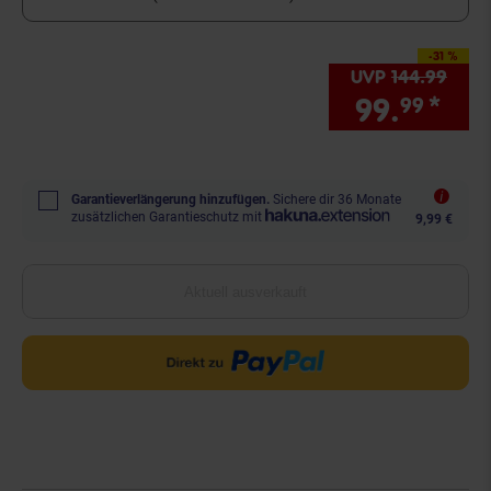
-31 %
Sie Sparen 31 Prozent
UVP
144.
99
UVP 
99.
*
Sie
99
Garantieverlängerung hinzufügen.
Sichere dir 36 Monate
zusätzlichen Garantieschutz mit
9,99 €
Aktuell ausverkauft