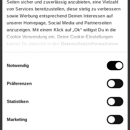
Solide Verarbeitung
Seiten sicher und zuverlässig anzubieten, eine Vielzahl
von Services bereitzustellen, diese stetig zu verbessern
Pflegehinweise:
sowie Werbung entsprechend Deinen Interessen auf
Leichte Verschmutzung mit feuchtem Baumwolltuch
unserer Homepage, Social Media und Partnerseiten
abwischen
anzuzeigen. Mit einem Klick auf „Ok“ willigst Du in die
Zur Reinigung empfehlen wir nur Seifenlauge, Wasser und
Cookie Verwendung ein. Deine Cookie-Einstellungen
ein weiches Tuch zu verwenden
kannst Du jederzeit in den
Datenschutzinformationen
Oberflächen nur mit geeignetem Aufsatz absaugen
ändern bzw. widerrufen.
Artikelnummer: 2197719000
Einwilligungsauswahl
EAN: 4251756437534
Notwendig
Artikel gehört zur Kategorie:
Hocker
Präferenzen
Versandinformationen
Statistiken
Herstellerinformationen
Marketing