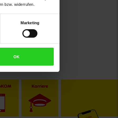
n bzw. widerrufen.
Marketing
OK
toKOM
Karriere