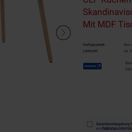
Skandinavis
Mit MDF Tisc
Justierbare
Verfügbarkeit:
Nur 
Lieferzeit:
ca. 
Payback Punkte
Bas
Ext
Garantieverlängerung 
mit