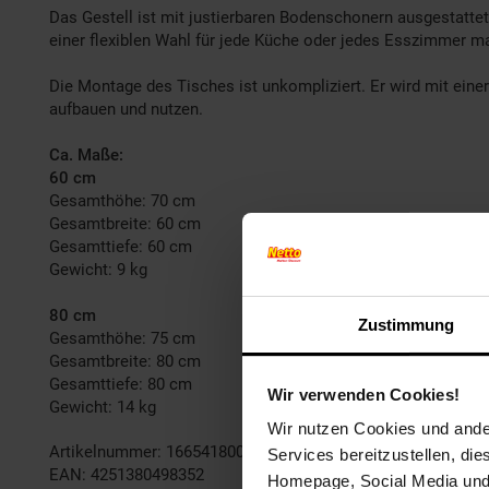
Das Gestell ist mit justierbaren Bodenschonern ausgestattet,
einer flexiblen Wahl für jede Küche oder jedes Esszimmer m
Die Montage des Tisches ist unkompliziert. Er wird mit einer 
aufbauen und nutzen.
Ca. Maße:
60 cm
Gesamthöhe: 70 cm
Gesamtbreite: 60 cm
Gesamttiefe: 60 cm
Gewicht: 9 kg
80 cm
Zustimmung
Gesamthöhe: 75 cm
Gesamtbreite: 80 cm
Gesamttiefe: 80 cm
Wir verwenden Cookies!
Gewicht: 14 kg
Wir nutzen Cookies und ander
Artikelnummer: 1665418003
Services bereitzustellen, di
EAN: 4251380498352
Homepage, Social Media und P