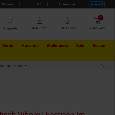
Karriere
Kontakt
Unternehmen
0
Artikel
Mein Konto
Filiale finden
Warenkorb
Prospekte
Mode
Haushalt
Multimedia
Sale
Externer Li
Reisen
chnung bezahlen***
F Tischplatte I Buchenholzgestell, Justierbare Bodenschoner
sch Viborg I Esstisch Im