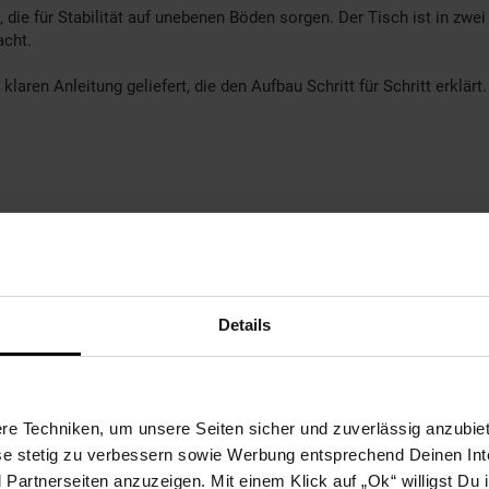
 die für Stabilität auf unebenen Böden sorgen. Der Tisch ist in zwe
acht.
klaren Anleitung geliefert, die den Aufbau Schritt für Schritt erklär
Details
e Techniken, um unsere Seiten sicher und zuverlässig anzubiet
ese stetig zu verbessern sowie Werbung entsprechend Deinen In
artnerseiten anzuzeigen. Mit einem Klick auf „Ok“ willigst Du