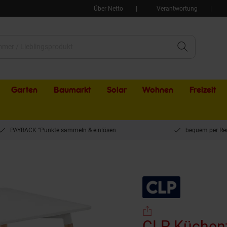
Über Netto
Verantwortung
Garten
Baumarkt
Solar
Wohnen
Freizeit
PAYBACK °Punkte sammeln & einlösen
bequem per Re
 Küchentisch Viborg I Esstisch Im Skandinavischen Design Für Wohnzimmer Mit MD
CLP Küchenti