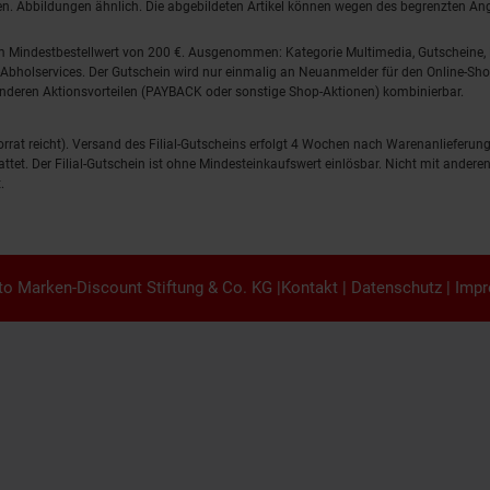
lten. Abbildungen ähnlich. Die abgebildeten Artikel können wegen des begrenzten A
em Mindestbestellwert von 200 €. Ausgenommen: Kategorie Multimedia, Gutscheine
Abholservices. Der Gutschein wird nur einmalig an Neuanmelder für den Online-Shop
anderen Aktionsvorteilen (PAYBACK oder sonstige Shop-Aktionen) kombinierbar.
 Vorrat reicht). Versand des Filial-Gutscheins erfolgt 4 Wochen nach Warenanlieferung
stattet. Der Filial-Gutschein ist ohne Mindesteinkaufswert einlösbar. Nicht mit and
.
o Marken-Discount Stiftung & Co. KG |
Kontakt
|
Datenschutz
|
Imp