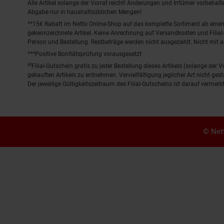
Alle Artikel solange der Vorrat reicht! Änderungen und Irrtümer vorbeha
Abgabe nur in haushaltsüblichen Mengen!
**15€ Rabatt im Netto Online-Shop auf das komplette Sortiment ab ein
gekennzeichnete Artikel. Keine Anrechnung auf Versandkosten und Filial-
Person und Bestellung. Restbeträge werden nicht ausgezahlt. Nicht mit 
***Positive Bonitätsprüfung vorausgesetzt
²⁰Filial-Gutschein gratis zu jeder Bestellung dieses Artikels (solange der
gekauften Artikels zu entnehmen. Vervielfältigung jeglicher Art nicht ge
Der jeweilige Gültigkeitszeitraum des Filial-Gutscheins ist darauf vermerkt
© Nett