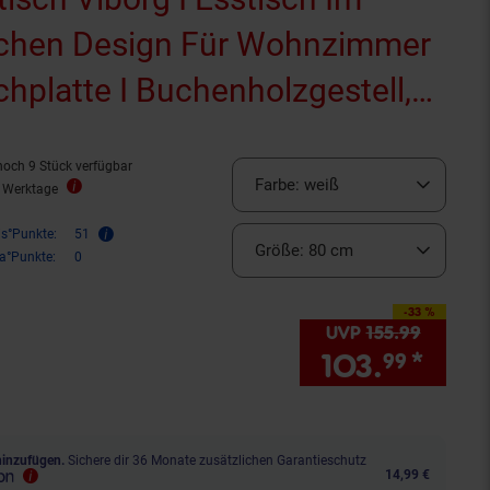
chen Design Für Wohnzimmer
hplatte I Buchenholzgestell,
 Bodenschoner
noch 9 Stück verfügbar
Farbe:
weiß
2 Werktage
is°Punkte:
51
Größe:
80 cm
ra°Punkte:
0
-33 %
Sie Sparen 33 Prozent,
UVP
155.
99
UVP : 1
103.
*
Sie 
99
hinzufügen.
Sichere dir 36 Monate zusätzlichen Garantieschutz
14,99 €