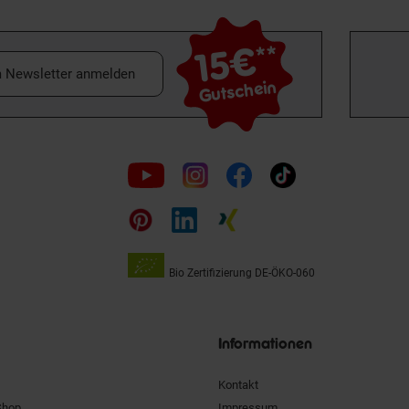
15€
**
m Newsletter anmelden
Gutschein
Folge
uns
auf
Bio Zertifizierung
DE-ÖKO-060
Unsere
Siegel
Informationen
Kontakt
Shop
Impressum