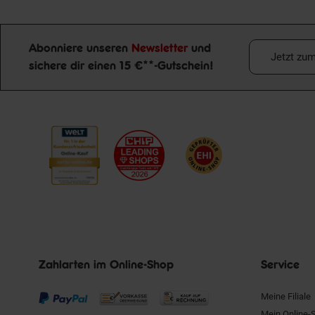
Abonniere unseren
Newsletter
und
Jetzt zu
sichere dir einen 15 €**-Gutschein!
Newsletter Anmeldung
Zahlarten im Online-Shop
Service
Meine Filiale
Mein Online-