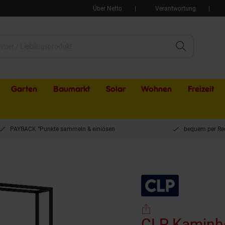
Über Netto
Verantwortung
Garten
Baumarkt
Solar
Wohnen
Freizeit
PAYBACK °Punkte sammeln & einlösen
bequem per Re
änder innen Metall mit Rollen Hilta, Kaminholzregal aus stabilem Metall, Aufbe
CLP Kaminho