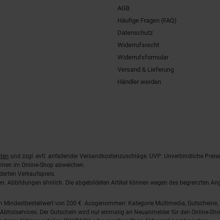
AGB
Häufige Fragen (FAQ)
Datenschutz
Widerrufsrecht
Widerrufsformular
Versand & Lieferung
Händler werden
ten
und zzgl. evtl. anfallender Versandkostenzuschläge. UVP: Unverbindliche Preis
önnen im Online-Shop abweichen.
derten Verkaufspreis.
lten. Abbildungen ähnlich. Die abgebildeten Artikel können wegen des begrenzten A
em Mindestbestellwert von 200 €. Ausgenommen: Kategorie Multimedia, Gutscheine
Abholservices. Der Gutschein wird nur einmalig an Neuanmelder für den Online-Shop