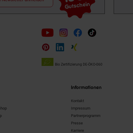
Gutschein
Folge
uns
auf
Bio Zertifizierung
DE-ÖKO-060
Unsere
Siegel
Informationen
Kontakt
Shop
Impressum
pp
Partnerprogramm
Presse
Karriere