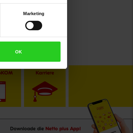
Marketing
OK
toKOM
Karriere
Downloade die
Netto plus App!