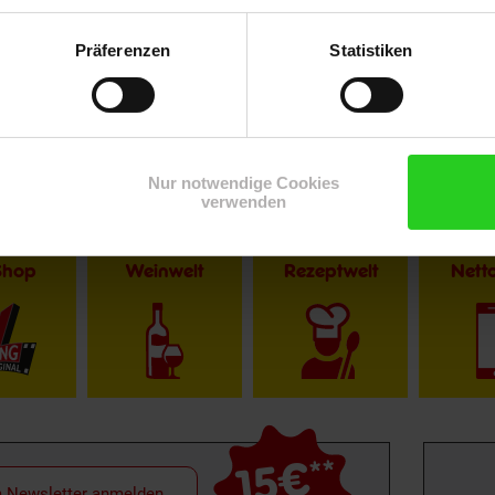
Präferenzen
Statistiken
Nur notwendige Cookies
verwenden
Shop
Weinwelt
Rezeptwelt
Net
15€
**
m Newsletter anmelden