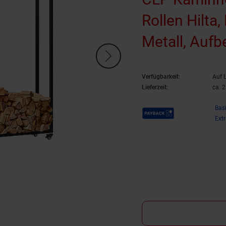
Rollen Hilta
Metall, Auf
Wohnzimme
Verfügbarkeit:
Auf 
Lieferzeit:
ca. 
Payback Punkte
Bas
Ext