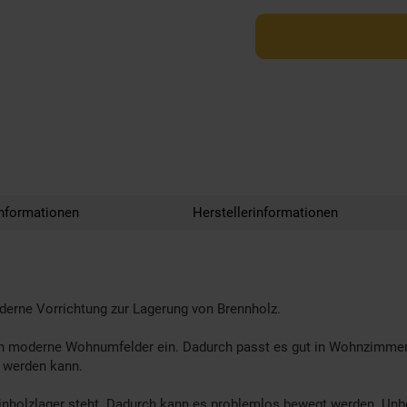
nformationen
Herstellerinformationen
derne Vorrichtung zur Lagerung von Brennholz.
l in moderne Wohnumfelder ein. Dadurch passt es gut in Wohnzimmer
t werden kann.
minholzlager steht. Dadurch kann es problemlos bewegt werden. Unbe