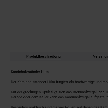
Produktbeschreibung
Versandi
Kaminholzständer Hilta
Der Kaminholzständer Hilta fungiert als hochwertige und mo
Mit der gradlinigen Optik fügt sich das Brennholzregal idea
Garage oder dem Keller kann das Kaminholzregal aufgestell
Besonders praktisch sind die vier Rollen, auf denen das Ka