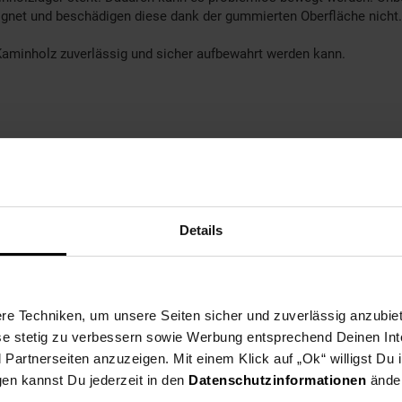
ignet und beschädigen diese dank der gummierten Oberfläche nicht.
Kaminholz zuverlässig und sicher aufbewahrt werden kann.
Details
e Techniken, um unsere Seiten sicher und zuverlässig anzubiet
ese stetig zu verbessern sowie Werbung entsprechend Deinen In
artnerseiten anzuzeigen. Mit einem Klick auf „Ok“ willigst Du
gen kannst Du jederzeit in den
Datenschutzinformationen
änder