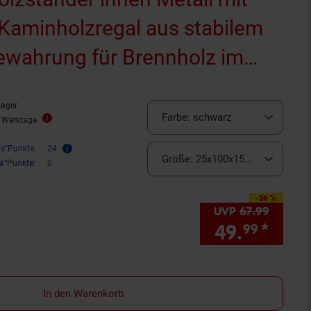
, Kaminholzregal aus stabilem
bewahrung für Brennholz im
r
Lager
Farbe:
schwarz
2 Werktage
is°Punkte:
24
Größe:
25x100x150 cm
ra°Punkte:
0
-26 %
Sie Sparen 26 Prozent,
UVP
67.
99
UVP : 6
49.
*
Sie 
99
In den Warenkorb