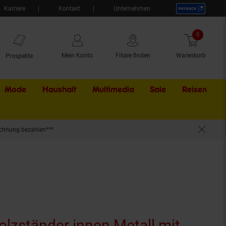
Karriere
Kontakt
Unternehmen
0
Artikel
Mein Konto
Filiale finden
Warenkorb
Prospekte
Mode
Haushalt
Multimedia
Sale
Externer Li
Reisen
chnung bezahlen***
wahrung für Brennholz im Wohnzimmer
lzständer innen Metall mit