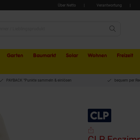
Über Netto
Verantwortung
Garten
Baumarkt
Solar
Wohnen
Freizeit
PAYBACK °Punkte sammeln & einlösen
bequem per Re
CLP Esszimmerstuhl Wallace I Moderner Polsterstuhl mit Samtbezug & Steppung I
CLP Esszimm