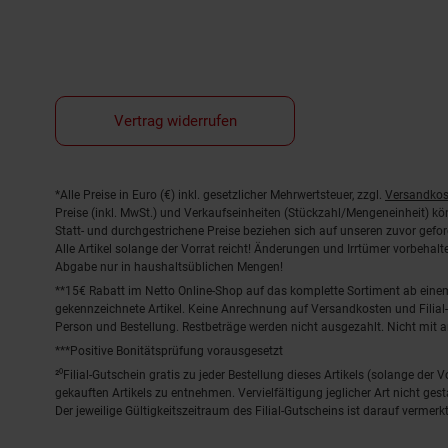
Vertrag widerrufen
Fußnoten
*Alle Preise in Euro (€) inkl. gesetzlicher Mehrwertsteuer, zzgl.
Versandkos
Preise (inkl. MwSt.) und Verkaufseinheiten (Stückzahl/Mengeneinheit) k
Statt- und durchgestrichene Preise beziehen sich auf unseren zuvor gefor
Alle Artikel solange der Vorrat reicht! Änderungen und Irrtümer vorbeha
Abgabe nur in haushaltsüblichen Mengen!
**15€ Rabatt im Netto Online-Shop auf das komplette Sortiment ab ein
gekennzeichnete Artikel. Keine Anrechnung auf Versandkosten und Filial-
Person und Bestellung. Restbeträge werden nicht ausgezahlt. Nicht mit 
***Positive Bonitätsprüfung vorausgesetzt
²⁰Filial-Gutschein gratis zu jeder Bestellung dieses Artikels (solange der
gekauften Artikels zu entnehmen. Vervielfältigung jeglicher Art nicht ge
Der jeweilige Gültigkeitszeitraum des Filial-Gutscheins ist darauf vermerkt