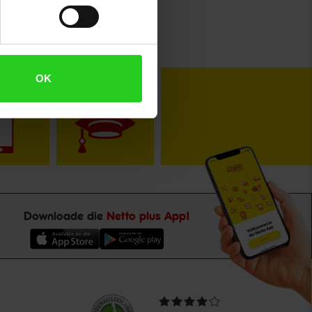
OK
toKOM
Karriere
Downloade die
Netto plus App!
Unsere
Durchschnittliche
Kundenbewertungen