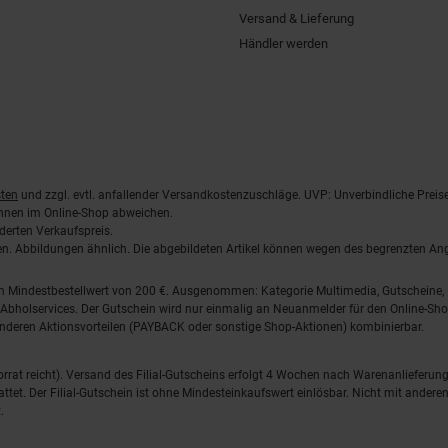
Versand & Lieferung
Händler werden
ten
und zzgl. evtl. anfallender Versandkostenzuschläge. UVP: Unverbindliche Preis
önnen im Online-Shop abweichen.
derten Verkaufspreis.
lten. Abbildungen ähnlich. Die abgebildeten Artikel können wegen des begrenzten A
em Mindestbestellwert von 200 €. Ausgenommen: Kategorie Multimedia, Gutscheine
Abholservices. Der Gutschein wird nur einmalig an Neuanmelder für den Online-Shop
anderen Aktionsvorteilen (PAYBACK oder sonstige Shop-Aktionen) kombinierbar.
 Vorrat reicht). Versand des Filial-Gutscheins erfolgt 4 Wochen nach Warenanlieferung
stattet. Der Filial-Gutschein ist ohne Mindesteinkaufswert einlösbar. Nicht mit and
.