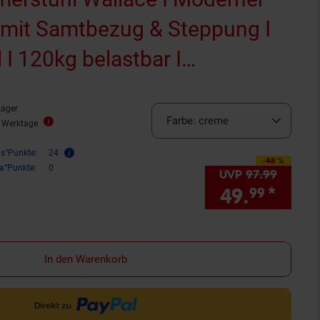
l mit Samtbezug & Steppung I
 I 120kg belastbar I
& pflegeleicht
Lager
Farbe:
creme
2 Werktage
is°Punkte:
24
-48 %
Sie Sparen 48 Prozent,
ra°Punkte:
0
UVP
97.
99
UVP : 9
49.
*
Sie 
99
In den Warenkorb