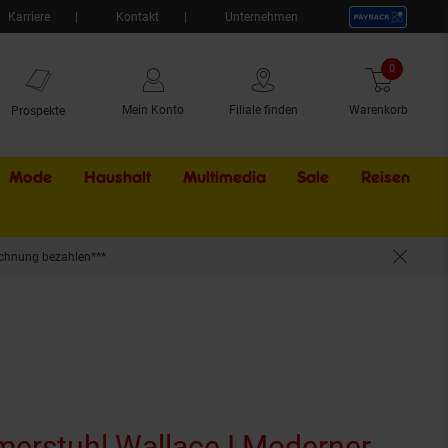
Karriere
Kontakt
Unternehmen
0
Artikel
Mein Konto
Filiale finden
Warenkorb
Prospekte
Mode
Haushalt
Multimedia
Sale
Externer Li
Reisen
chnung bezahlen***
 Metallgestell I 120kg belastbar I Komfortabel & pflegeleicht
erstuhl Wallace I Moderner