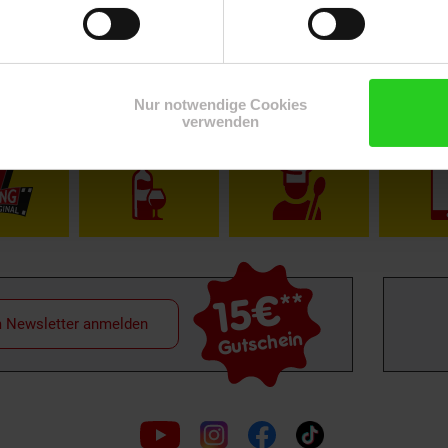
Nur notwendige Cookies
Shop
Weinwelt
Rezeptwelt
Net
verwenden
15€
**
m Newsletter anmelden
Gutschein
Folge
uns