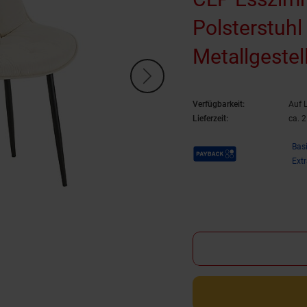
Polsterstuh
Metallgestell
Komfortabel 
Verfügbarkeit:
Auf 
Lieferzeit:
ca. 
Payback Punkte
Bas
Ext