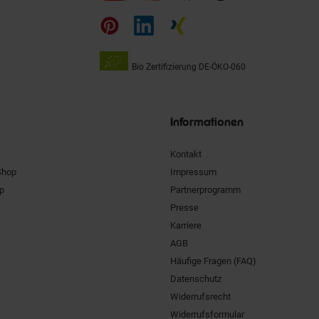
auf
Bio Zertifizierung
DE-ÖKO-060
Unsere
Siegel
Informationen
Kontakt
Shop
Impressum
pp
Partnerprogramm
Presse
Karriere
AGB
Häufige Fragen (FAQ)
Datenschutz
Widerrufsrecht
Widerrufsformular