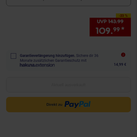
-23 %
Sie Sparen 23 Prozent,
UVP
143.
99
UVP :
109.
*
Sie
99
Garantieverlängerung hinzufügen.
Sichere dir 36
Monate zusätzlichen Garantieschutz mit
14,99 €
Aktuell ausverkauft