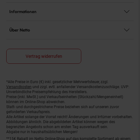
Informationen
Über Netto
Vertrag widerrufen
*Alle Preise in Euro (€) inkl. gesetzlicher Mehrwertsteuer, zzgl.
Fußnoten
Versandkosten
und zzgl. evtl. anfallender Versandkostenzuschläge. UVP:
Unverbindliche Preisempfehlung des Herstellers.
Preise (inkl. MwSt.) und Verkaufseinheiten (Stückzahl/Mengeneinheit)
können im Online-Shop abweichen.
Statt- und durchgestrichene Preise beziehen sich auf unseren zuvor
geforderten Verkaufspreis.
Alle Artikel solange der Vorrat reicht! Änderungen und Irrtümer vorbehalten.
Abbildungen ähnlich. Die abgebildeten Artikel können wegen des
begrenzten Angebots schon am ersten Tag ausverkauft sein.
Abgabe nur in haushaltsüblichen Mengen!
**15€ Rabatt im Netto Online-Shop auf das komplette Sortiment ab einem