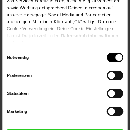
von Services bereitzustellen, diese stetig zu verbessern
Höhe Armlehnen: 66 - 76 cm
sowie Werbung entsprechend Deinen Interessen auf
Pflegehinweis:
unserer Homepage, Social Media und Partnerseiten
Zur Reinigung empfehlen wir, Seifenlaufe, Wasser und ein
weiches Tuch zu verwenden. Oberflächen nur mit
anzuzeigen. Mit einem Klick auf „Ok“ willigst Du in die
geeignetem Aufsatz absaugen
Cookie Verwendung ein. Deine Cookie-Einstellungen
kannst Du jederzeit in den
Datenschutzinformationen
Artikelnummer: 2357898000
ändern bzw. widerrufen.
EAN: 4251756446703
Einwilligungsauswahl
Artikel gehört zur Kategorie:
Bürostühle
Notwendig
Präferenzen
Versandinformationen
Statistiken
Herstellerinformationen
Marketing
Fußzeile
Weitere Online-Angebote