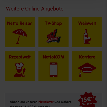
Fußzeile
Weitere Online-Angebote
Netto Reisen
TV-Shop
Weinwelt
Rezeptwelt
NettoKOM
Karriere
15€
**
Newsletter Anmeldung
Abonniere unseren
Newsletter
und sichere
Gutschein
dir einen 15 €**-Gutschein!