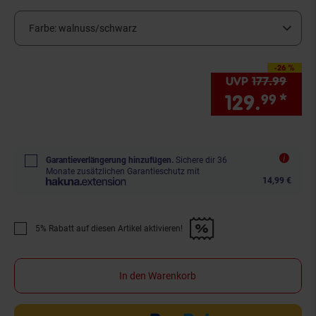
Farbe:
walnuss/schwarz
-26 %
Sie Sparen 26 Prozent
UVP
177.
99
UVP :
129.
*
Sie
99
Garantieverlängerung hinzufügen.
Sichere dir 36
Monate zusätzlichen Garantieschutz mit
14,99 €
5% Rabatt auf diesen Artikel aktivieren!
Promotion "5% Rabatt auf diesen Artikel aktivieren!" anwenden
In den Warenkorb