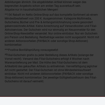
Abbildungen ähnlich. Die abgebildeten Artikel können wegen des
begrenzten Angebots schon am ersten Tag ausverkauft sein.
Abgabe nur in haushaltsüblichen Mengen!
**15€ Rabatt im Netto Online-Shop auf das komplette Sortiment ab einem
Mindestbestellwert von 200 €. Ausgenommen: Kategorie Multimedia,
Gutscheine, Bücher und Pre- & Anfangsmilchnahrung sowie gesondert
gekennzeichnete Artikel. Keine Anrechnung auf Versandkosten und Filial-
Abholservices. Der Gutschein wird nur einmalig an Neuanmelder für den
Online-Shop-Newsletter versendet. Nur online einlösbar. Nur ein Gutschein
pro Person und Bestellung. Restbeträge werden nicht ausgezahlt. Nicht mit
anderen Aktionsvorteilen (PAYBACK oder sonstige Shop-Aktionen)
kombinierbar.
***Positive Bonitätsprüfung vorausgesetzt
²⁰Filial-Gutschein gratis zu jeder Bestellung dieses Artikels (solange der
Vorrat reicht). Versand des Filial-Gutscheins erfolgt 4 Wochen nach
Warenanlieferung per Mail. Die Höhe des Filial-Gutscheins ist dem
Artikelbild des gekauften Artikels zu entnehmen. Vervielfältigung jeglicher
Art nicht gestattet. Der Filial-Gutschein ist ohne Mindesteinkaufswert
einlösbar. Nicht mit anderen Aktionsvorteilen (PAYBACK oder sonstige
Shop-Aktionen) kombinierbar. Der jeweilige Gültigkeitszeitraum des Filial-
Gutscheins ist darauf vermerkt.
© Netto Marken-Discount Stiftung & Co. KG |