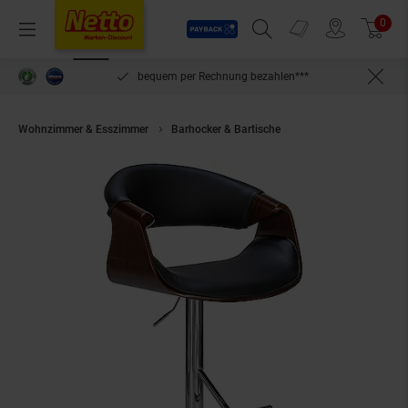
Payback
Prospekte
0
Arti
Menü
Suchfeld einblenden
Filiale finden
Warenkorb
inlösen
bequem per Rechnung bezahlen***
Wohnzimmer & Esszimmer
Barhocker & Bartische
CLP Barhocker Foley 