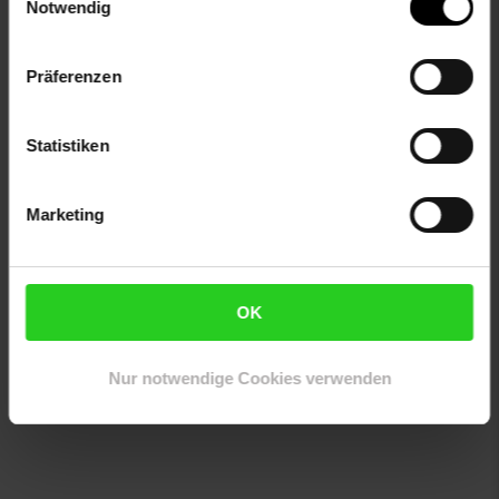
Notwendig
Pflegehinweise:
Leichte Verschmutzung mit feuchtem Baumwolltuch
Präferenzen
abwischen
Oberflächen nur mit geeignetem Aufsatz absaugen
Keine Haushaltsreiniger verwenden
Statistiken
Artikelnummer: 2596206000
EAN: 4255716301958
Marketing
Artikel gehört zur Kategorie:
Barhocker & Bartische
OK
Versandinformationen
Nur notwendige Cookies verwenden
Herstellerinformationen