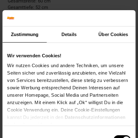
Gesamtbreite: 60 cm
Gesamttiefe: 52 cm
Sitzhöhe: 62 - 83 cm
Sitzfläche (BxT): 56 x 42 cm
Höhe Rückenlehne: 34 cm
Max. Belastbarkeit: 130 kg
Zustimmung
Details
Über Cookies
Gewicht: 11 kg
Sitz:
Wir verwenden Cookies!
Bezug: Kunstleder
Wir nutzen Cookies und andere Techniken, um unsere
Angenehme Sitzposition durch Rückenlehne
Sitzfläche komfortabel gepolstert
Seiten sicher und zuverlässig anzubieten, eine Vielzahl
von Services bereitzustellen, diese stetig zu verbessern
Gestell:
sowie Werbung entsprechend Deinen Interessen auf
Material: Metall
unserer Homepage, Social Media und Partnerseiten
Stabiler Trompetenfuß
anzuzeigen. Mit einem Klick auf „Ok“ willigst Du in die
Sicherer Stand
Cookie Verwendung ein. Deine Cookie-Einstellungen
kannst Du jederzeit in den
Datenschutzinformationen
Besonderheiten:
Moderner Look trifft auf hohen Komfort
ändern bzw. widerrufen.
Komfortables Sitzen auch nach mehreren Stunden
Einwilligungsauswahl
Pflegeleichter Bezug