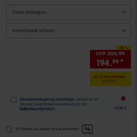
Farbe:
dunkelgrau
Farbe Gestell:
schwarz
-35 %
Sie Sparen 35 Prozent,
UVP
302.
99
UVP 
194.
*
Sie
99
ab 22 Monatsraten
à 9.73 €
Garantieverlängerung hinzufügen.
Sichere dir 36
Monate zusätzlichen Garantieschutz mit
14,99 €
5% Rabatt auf diesen Artikel aktivieren!
Promotion "5% Rabatt auf diesen Artikel aktivieren!" anwenden