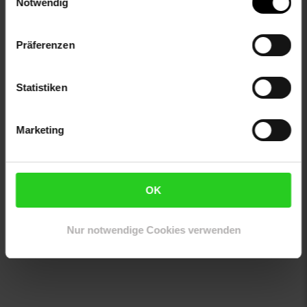
Notwendig
Pflegehinweise:
Zur Reinigung empfehlen wir ein mit lauwarmem Wasser
Präferenzen
angefeuchtetes Baumwolltuch
Oberflächen nur mit geeignetem Aufsatz absaugen
Keine Haushaltsreiniger verwenden
Statistiken
Artikelnummer: 2276799005
EAN: 4251380445554
Marketing
Artikel gehört zur Kategorie:
Esszimmerstühle
OK
Versandinformationen
Nur notwendige Cookies verwenden
Herstellerinformationen