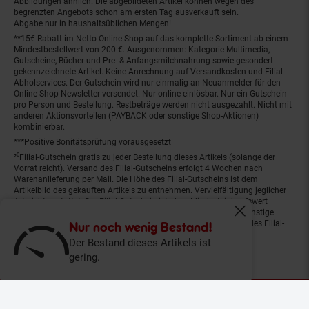
Abbildungen ähnlich. Die abgebildeten Artikel können wegen des
begrenzten Angebots schon am ersten Tag ausverkauft sein.
Abgabe nur in haushaltsüblichen Mengen!
**15€ Rabatt im Netto Online-Shop auf das komplette Sortiment ab einem
Mindestbestellwert von 200 €. Ausgenommen: Kategorie Multimedia,
Gutscheine, Bücher und Pre- & Anfangsmilchnahrung sowie gesondert
gekennzeichnete Artikel. Keine Anrechnung auf Versandkosten und Filial-
Abholservices. Der Gutschein wird nur einmalig an Neuanmelder für den
Online-Shop-Newsletter versendet. Nur online einlösbar. Nur ein Gutschein
pro Person und Bestellung. Restbeträge werden nicht ausgezahlt. Nicht mit
anderen Aktionsvorteilen (PAYBACK oder sonstige Shop-Aktionen)
kombinierbar.
***Positive Bonitätsprüfung vorausgesetzt
²⁰Filial-Gutschein gratis zu jeder Bestellung dieses Artikels (solange der
Vorrat reicht). Versand des Filial-Gutscheins erfolgt 4 Wochen nach
Warenanlieferung per Mail. Die Höhe des Filial-Gutscheins ist dem
Artikelbild des gekauften Artikels zu entnehmen. Vervielfältigung jeglicher
Art nicht gestattet. Der Filial-Gutschein ist ohne Mindesteinkaufswert
einlösbar. Nicht mit anderen Aktionsvorteilen (PAYBACK oder sonstige
Fenster schliess
Shop-Aktionen) kombinierbar. Der jeweilige Gültigkeitszeitraum des Filial-
Nur noch wenig Bestand!
Gutscheins ist darauf vermerkt.
Der Bestand dieses Artikels ist
gering.
© Netto Marken-Discount Stiftung & Co. KG |