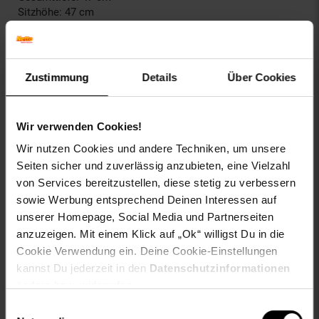
Sitzhöhe: 47 cm
Sitzfläche (BxT): 41 x 42 cm
Höhe Rückenlehne: 38 cm
Max. Belastbarkeit: 125 kg
Gewicht: 6 kg
Zustimmung
Details
Über Cookies
Beine: 4 x 4 cm
Sitz:
Wir verwenden Cookies!
Bezug: Stoff
Hohe Rücklehne für besseren Sitzkomfort
Wir nutzen Cookies und andere Techniken, um unsere
Sitz und Rückenlehne bequem gepolstert
Seiten sicher und zuverlässig anzubieten, eine Vielzahl
von Services bereitzustellen, diese stetig zu verbessern
Gestell:
sowie Werbung entsprechend Deinen Interessen auf
Material: Holz
unserer Homepage, Social Media und Partnerseiten
Stabiles Vierfußgestell
anzuzeigen. Mit einem Klick auf „Ok“ willigst Du in die
Sicherer Stand
Cookie Verwendung ein. Deine Cookie-Einstellungen
Besonderheiten:
kannst Du jederzeit in den
Datenschutzinformationen
Erstklassiges Material
ändern bzw. widerrufen.
Stabile Konstruktion & strapazierfähiger Bezug
Einwilligungsauswahl
Komfortables Sitzen auch nach mehreren Stunden