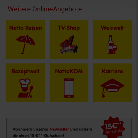
Fußzeile
Weitere Online-Angebote
Netto Reisen
TV-Shop
Weinwelt
Rezeptwelt
NettoKOM
Karriere
15€
**
Newsletter Anmeldung
Abonniere unseren
Newsletter
und sichere
Gutschein
dir einen 15 €**-Gutschein!