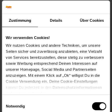
Breite Rückenlehne: 47 cm
Höhe Armlehne: 18 - 14 cm
Max. Belastbarkeit: 120 kg
Gewicht: 6 kg
Zustimmung
Details
Über Cookies
Sitz:
Bezug: Samt oder Stoff
Wir verwenden Cookies!
Angenehme Sitzposition durch Rückenlehne
Sitzfläche angenehm gepolstert
Wir nutzen Cookies und andere Techniken, um unsere
Seiten sicher und zuverlässig anzubieten, eine Vielzahl
Gestell:
von Services bereitzustellen, diese stetig zu verbessern
Material: Metall
sowie Werbung entsprechend Deinen Interessen auf
Stabiles Vierfußgestell
unserer Homepage, Social Media und Partnerseiten
Sicherer Stand
anzuzeigen. Mit einem Klick auf „Ok“ willigst Du in die
Besonderheiten:
Cookie Verwendung ein. Deine Cookie-Einstellungen
Moderner Look trifft auf optimalen Komfort
kannst Du jederzeit in den
Datenschutzinformationen
Komfortables Sitzen auch nach mehreren Stunden
ändern bzw. widerrufen.
Strapazierfähiger & pflegeleichter Bezug
Einwilligungsauswahl
Notwendig
Pflegehinweise:
Leichte Verschmutzung mit feuchtem Baumwolltuch