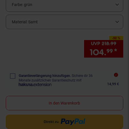
Farbe:
grün
Material:
Samt
-52 %
Sie Sparen 52 Prozent,
UVP
218.
99
UVP :
104.
*
Sie
99
Garantieverlängerung hinzufügen.
Sichere dir 36
Monate zusätzlichen Garantieschutz mit
14,99 €
In den Warenkorb