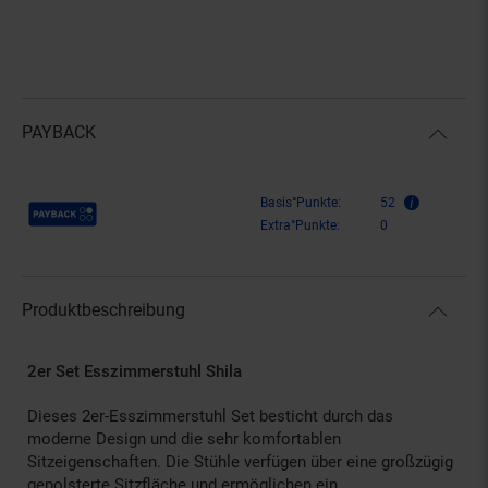
PAYBACK
Payback Punkte
Basis°Punkte:
52
Extra°Punkte:
0
Produktbeschreibung
2er Set Esszimmerstuhl Shila
Dieses 2er-Esszimmerstuhl Set besticht durch das
moderne Design und die sehr komfortablen
Sitzeigenschaften. Die Stühle verfügen über eine großzügig
gepolsterte Sitzfläche und ermöglichen ein