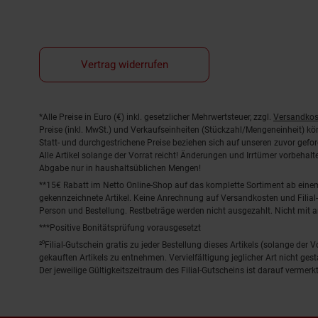
Vertrag widerrufen
Fußnoten
*Alle Preise in Euro (€) inkl. gesetzlicher Mehrwertsteuer, zzgl.
Versandkos
Preise (inkl. MwSt.) und Verkaufseinheiten (Stückzahl/Mengeneinheit) k
Statt- und durchgestrichene Preise beziehen sich auf unseren zuvor gefor
Alle Artikel solange der Vorrat reicht! Änderungen und Irrtümer vorbeha
Abgabe nur in haushaltsüblichen Mengen!
**15€ Rabatt im Netto Online-Shop auf das komplette Sortiment ab ein
gekennzeichnete Artikel. Keine Anrechnung auf Versandkosten und Filial-
Person und Bestellung. Restbeträge werden nicht ausgezahlt. Nicht mit 
***Positive Bonitätsprüfung vorausgesetzt
²⁰Filial-Gutschein gratis zu jeder Bestellung dieses Artikels (solange der
gekauften Artikels zu entnehmen. Vervielfältigung jeglicher Art nicht ge
Der jeweilige Gültigkeitszeitraum des Filial-Gutscheins ist darauf vermerkt