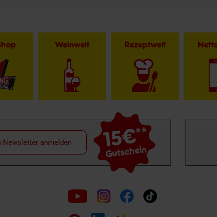
Shop
Weinwelt
Rezeptwelt
Net
15€
**
m Newsletter anmelden
Gutschein
Folge
uns
auf