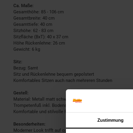
Ca. Maße:
Gesamthöhe: 85 - 106 cm
Gesamtbreite: 40 cm
Gesamttiefe: 40 cm
Sitzhöhe: 62 - 83 cm
Sitzfläche (BxT): 40 x 37 cm
Höhe Rückenlehne: 26 cm
Gewicht: 6 kg
Sitz:
Bezug: Samt
Sitz und Rückenlehne bequem gepolstert
Komfortables Sitzen auch nach mehreren Stunden
Gestell:
Material: Metall matt schwarz
Trompetenfuß inkl. Bodenschoner
Komfortable und stilvolle Fußstütze
Zustimmung
Besonderheiten:
Moderner Look trifft auf optimalen Komfort