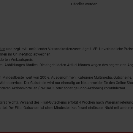
Händler werden
ten
und zzgl. evtl. anfallender Versandkostenzuschläge. UVP: Unverbindliche Preis
önnen im Online-Shop abweichen.
derten Verkaufspreis.
lten. Abbildungen ähnlich. Die abgebildeten Artikel können wegen des begrenzten A
em Mindestbestellwert von 200 €. Ausgenommen: Kategorie Multimedia, Gutscheine
Abholservices. Der Gutschein wird nur einmalig an Neuanmelder für den Online-Shop
anderen Aktionsvorteilen (PAYBACK oder sonstige Shop-Aktionen) kombinierbar.
 Vorrat reicht). Versand des Filial-Gutscheins erfolgt 4 Wochen nach Warenanlieferung
stattet. Der Filial-Gutschein ist ohne Mindesteinkaufswert einlösbar. Nicht mit and
.