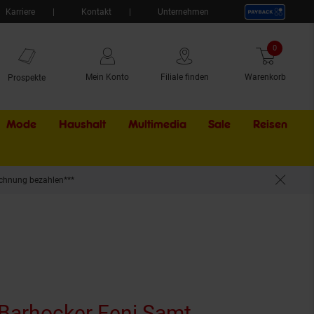
Karriere
Kontakt
Unternehmen
0
Artikel
Mein Konto
Filiale finden
Warenkorb
Prospekte
Mode
Haushalt
Multimedia
Sale
Externer Li
Reisen
chnung bezahlen***
Metallgestell, belastbar bis 150 kg
 Barhocker Feni Samt,