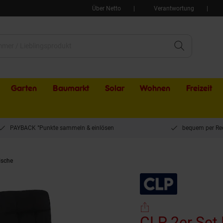
Über Netto
Verantwortung
Garten
Baumarkt
Solar
Wohnen
Freizeit
PAYBACK °Punkte sammeln & einlösen
bequem per Re
ische
CLP 2er Set Barhocker Feni Samt, höhenverstellbar mit Fußstütze, Lehne & 
CLP 2er Set