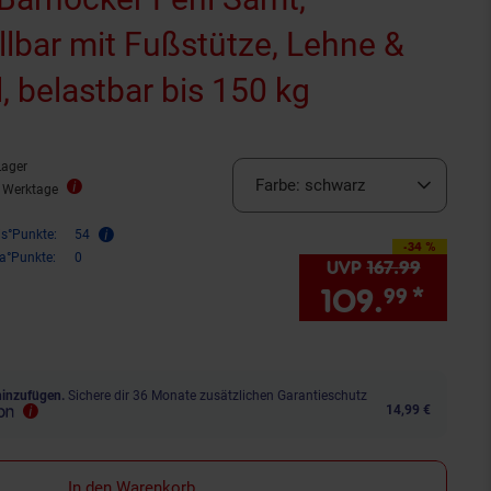
lbar mit Fußstütze, Lehne &
l, belastbar bis 150 kg
Lager
Farbe:
schwarz
2 Werktage
is°Punkte:
54
-34 %
Sie Sparen 34 Prozent,
ra°Punkte:
0
UVP
167.
99
UVP : 1
109.
*
Sie 
99
hinzufügen.
Sichere dir 36 Monate zusätzlichen Garantieschutz
14,99 €
In den Warenkorb