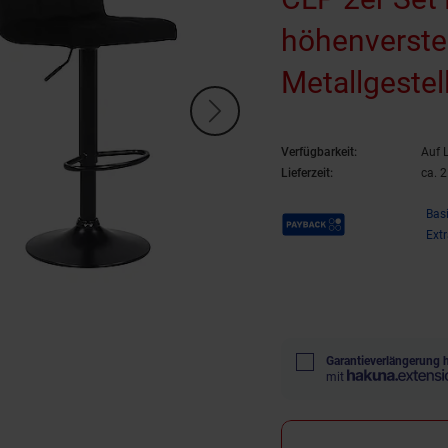
höhenverstel
Metallgestel
Verfügbarkeit:
Auf 
Lieferzeit:
ca. 
Payback Punkte
Bas
Ext
Garantieverlängerung 
mit