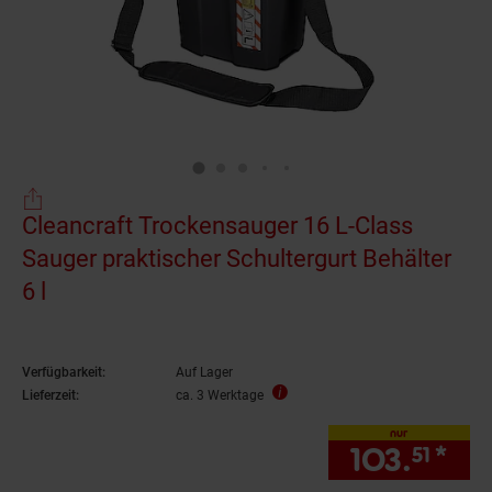
Cleancraft Trockensauger 16 L-Class
Sauger praktischer Schultergurt Behälter
6 l
Verfügbarkeit:
Auf Lager
Lieferzeit:
ca. 3 Werktage
nur
103.
*
nur
51