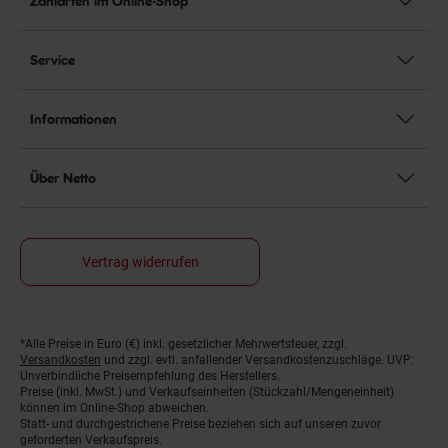
Zahlarten im Online-Shop
Service
Informationen
Über Netto
Vertrag widerrufen
*Alle Preise in Euro (€) inkl. gesetzlicher Mehrwertsteuer, zzgl.
Fußnoten
Versandkosten
und zzgl. evtl. anfallender Versandkostenzuschläge. UVP:
Unverbindliche Preisempfehlung des Herstellers.
Preise (inkl. MwSt.) und Verkaufseinheiten (Stückzahl/Mengeneinheit)
können im Online-Shop abweichen.
Statt- und durchgestrichene Preise beziehen sich auf unseren zuvor
geforderten Verkaufspreis.