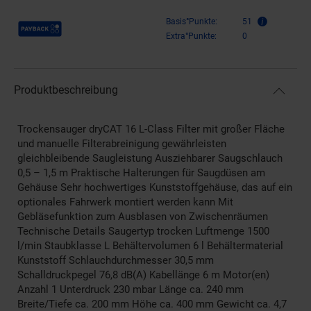
Payback Punkte
Basis°Punkte:
51
Extra°Punkte:
0
Produktbeschreibung
Trockensauger dryCAT 16 L-Class Filter mit großer Fläche
und manuelle Filterabreinigung gewährleisten
gleichbleibende Saugleistung Ausziehbarer Saugschlauch
0,5 – 1,5 m Praktische Halterungen für Saugdüsen am
Gehäuse Sehr hochwertiges Kunststoffgehäuse, das auf ein
optionales Fahrwerk montiert werden kann Mit
Gebläsefunktion zum Ausblasen von Zwischenräumen
Technische Details Saugertyp trocken Luftmenge 1500
l/min Staubklasse L Behältervolumen 6 l Behältermaterial
Kunststoff Schlauchdurchmesser 30,5 mm
Schalldruckpegel 76,8 dB(A) Kabellänge 6 m Motor(en)
Anzahl 1 Unterdruck 230 mbar Länge ca. 240 mm
Breite/Tiefe ca. 200 mm Höhe ca. 400 mm Gewicht ca. 4,7