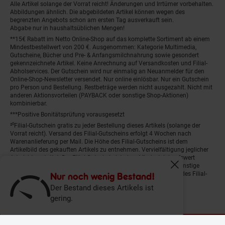
Alle Artikel solange der Vorrat reicht! Änderungen und Irrtümer vorbehalten.
Abbildungen ähnlich. Die abgebildeten Artikel können wegen des
begrenzten Angebots schon am ersten Tag ausverkauft sein.
Abgabe nur in haushaltsüblichen Mengen!
**15€ Rabatt im Netto Online-Shop auf das komplette Sortiment ab einem
Mindestbestellwert von 200 €. Ausgenommen: Kategorie Multimedia,
Gutscheine, Bücher und Pre- & Anfangsmilchnahrung sowie gesondert
gekennzeichnete Artikel. Keine Anrechnung auf Versandkosten und Filial-
Abholservices. Der Gutschein wird nur einmalig an Neuanmelder für den
Online-Shop-Newsletter versendet. Nur online einlösbar. Nur ein Gutschein
pro Person und Bestellung. Restbeträge werden nicht ausgezahlt. Nicht mit
anderen Aktionsvorteilen (PAYBACK oder sonstige Shop-Aktionen)
kombinierbar.
***Positive Bonitätsprüfung vorausgesetzt
²⁰Filial-Gutschein gratis zu jeder Bestellung dieses Artikels (solange der
Vorrat reicht). Versand des Filial-Gutscheins erfolgt 4 Wochen nach
Warenanlieferung per Mail. Die Höhe des Filial-Gutscheins ist dem
Artikelbild des gekauften Artikels zu entnehmen. Vervielfältigung jeglicher
Art nicht gestattet. Der Filial-Gutschein ist ohne Mindesteinkaufswert
einlösbar. Nicht mit anderen Aktionsvorteilen (PAYBACK oder sonstige
Fenster schliess
Shop-Aktionen) kombinierbar. Der jeweilige Gültigkeitszeitraum des Filial-
Nur noch wenig Bestand!
Gutscheins ist darauf vermerkt.
Der Bestand dieses Artikels ist
gering.