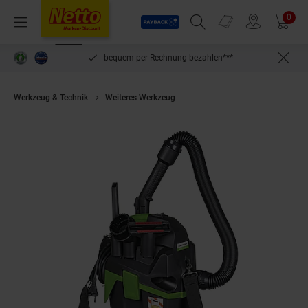
Payback
Prospekte
0
Arti
Menü
Suchfeld einblenden
Filiale finden
Warenkorb
inlösen
bequem per Rechnung bezahlen***
Werkzeug & Technik
Weiteres Werkzeug
Cleancraft Trockensauger 16 L-