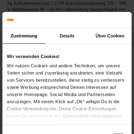
kg Aufnahmeleistung 1,2 kW Anschlussspannung 220 – 240
V Netzfrequenz 50 – 60 Hz Lieferumfang Saugschlauch mit
Anschluss und Griffstück Vlies-Filterbeutel Luftfilter
Schultergurt Fugendüse Polsterdüse Runddüse
Artikelnummer: 2809452000
Zustimmung
Details
Über Cookies
EAN: 4036351308416
Artikel gehört zur Kategorie:
Weiteres Werkzeug
Wir verwenden Cookies!
Wir nutzen Cookies und andere Techniken, um unsere
Seiten sicher und zuverlässig anzubieten, eine Vielzahl
Versandinformationen
von Services bereitzustellen, diese stetig zu verbessern
sowie Werbung entsprechend Deinen Interessen auf
unserer Homepage, Social Media und Partnerseiten
Herstellerinformationen
anzuzeigen. Mit einem Klick auf „Ok“ willigst Du in die
Cookie Verwendung ein. Deine Cookie-Einstellungen
Altgeräterücknahme
kannst Du jederzeit in den
Datenschutzinformationen
ändern bzw. widerrufen.
Einwilligungsauswahl