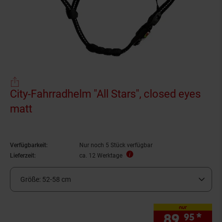
City-Fahrradhelm "All Stars", closed eyes
matt
Verfügbarkeit:
Nur noch 5 Stück verfügbar
Lieferzeit:
ca. 12 Werktage
Größe:
52-58 cm
nur
89.
*
nur
95