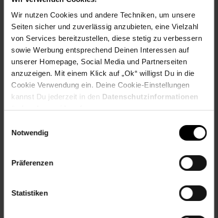
ProdSV Straße: Rellinghauser Straße 334H
Wir nutzen Cookies und andere Techniken, um unsere
Warnhinweis: Es liegen keine Warnhinweise vor
Seiten sicher und zuverlässig anzubieten, eine Vielzahl
productSafety Address: Rellinghauser Straße 334H ·
45136 Essen, Germany
von Services bereitzustellen, diese stetig zu verbessern
productSafety Email: welcome@melon-helmets.com
sowie Werbung entsprechend Deinen Interessen auf
productSafety Name: Melon World GmbH
unserer Homepage, Social Media und Partnerseiten
anzuzeigen. Mit einem Klick auf „Ok“ willigst Du in die
Gewählte Variante:
Cookie Verwendung ein. Deine Cookie-Einstellungen
kannst Du jederzeit in den
Datenschutzinformationen
Größe: 52-58 cm
ändern bzw. widerrufen.
Artikelnummer: 2874150000
Einwilligungsauswahl
EAN: 4260182014523
Notwendig
Artikel gehört zur Kategorie:
Fahrradhelme
Präferenzen
Versandinformationen
Statistiken