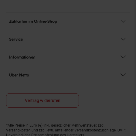
Zahlarten im Online-Shop
Service
Informationen
Über Netto
Vertrag widerrufen
*Alle Preise in Euro (€) inkl. gesetzlicher Mehrwertsteuer, zzgl.
Fußnoten
Versandkosten
und zzgl. evtl. anfallender Versandkostenzuschläge. UVP:
Unverbindliche Preisempfehlung des Herstellers.