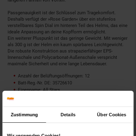
Passgenauigkeit ist der Schlüssel zum Tragekomfort.
Deshalb verfügt der »Rose Garden« über ein stufenlos
verstellbares Spin Dial im hinteren Teil des Helms, das eine
ideale Anpassung an deine Kopfform ermöglicht.
Ein weiterer Pluspunkt ist das geringe Gewicht. Mit weniger
als 300 g ist der Helm ein kaum spürbares Leichtgewicht.
Die robuste Konstruktion aus strapazierfähiger EPS-
Innenschale und Polycarbonat-Außenschale verspricht
maximale Sicherheit und eine lange Lebensdauer.
Anzahl der Belüftungsöffnungen: 12
Batt-Reg.-Nr. DE: 35726610
Eigenname: All Stars
Farbe: schwarz
Gewicht: 270g
ProdSV Land: Germany
Zustimmung
Details
Über Cookies
ProdSV PLZ: 45136
ProdSV Hausnummer: 334H
ProdSV Ort: Essen
Wir verwenden Cookies!