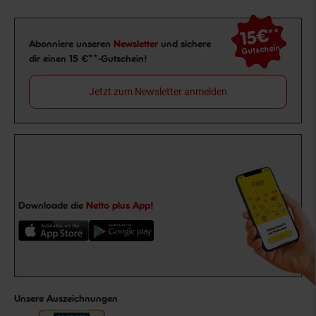
15€
**
Newsletter Anmeldung
Abonniere unseren
Newsletter
und sichere
Gutschein
dir einen 15 €**-Gutschein!
Jetzt zum Newsletter anmelden
Downloade die
Netto plus App!
Unsere Auszeichnungen