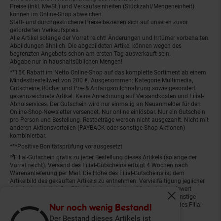
Preise (inkl. MwSt.) und Verkaufseinheiten (Stückzahl/Mengeneinheit)
können im Online-Shop abweichen.
Statt- und durchgestrichene Preise beziehen sich auf unseren zuvor
geforderten Verkaufspreis.
Alle Artikel solange der Vorrat reicht! Änderungen und Irrtümer vorbehalten.
Abbildungen ähnlich. Die abgebildeten Artikel können wegen des
begrenzten Angebots schon am ersten Tag ausverkauft sein.
Abgabe nur in haushaltsüblichen Mengen!
**15€ Rabatt im Netto Online-Shop auf das komplette Sortiment ab einem
Mindestbestellwert von 200 €. Ausgenommen: Kategorie Multimedia,
Gutscheine, Bücher und Pre- & Anfangsmilchnahrung sowie gesondert
gekennzeichnete Artikel. Keine Anrechnung auf Versandkosten und Filial-
Abholservices. Der Gutschein wird nur einmalig an Neuanmelder für den
Online-Shop-Newsletter versendet. Nur online einlösbar. Nur ein Gutschein
pro Person und Bestellung. Restbeträge werden nicht ausgezahlt. Nicht mit
anderen Aktionsvorteilen (PAYBACK oder sonstige Shop-Aktionen)
kombinierbar.
***Positive Bonitätsprüfung vorausgesetzt
²⁰Filial-Gutschein gratis zu jeder Bestellung dieses Artikels (solange der
Vorrat reicht). Versand des Filial-Gutscheins erfolgt 4 Wochen nach
Warenanlieferung per Mail. Die Höhe des Filial-Gutscheins ist dem
Artikelbild des gekauften Artikels zu entnehmen. Vervielfältigung jeglicher
Art nicht gestattet. Der Filial-Gutschein ist ohne Mindesteinkaufswert
einlösbar. Nicht mit anderen Aktionsvorteilen (PAYBACK oder sonstige
Fenster schliess
Shop-Aktionen) kombinierbar. Der jeweilige Gültigkeitszeitraum des Filial-
Nur noch wenig Bestand!
Gutscheins ist darauf vermerkt.
Der Bestand dieses Artikels ist