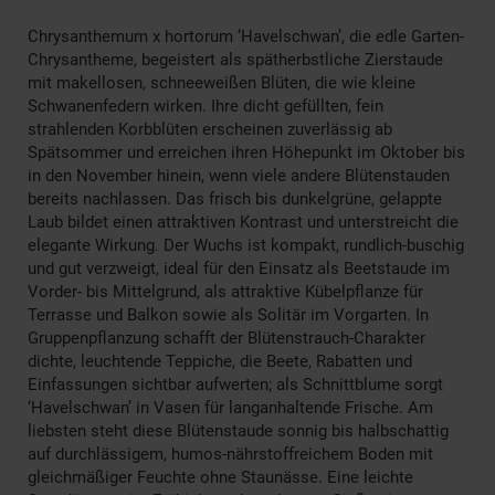
Chrysanthemum x hortorum ‘Havelschwan’, die edle Garten-
Chrysantheme, begeistert als spätherbstliche Zierstaude
mit makellosen, schneeweißen Blüten, die wie kleine
Schwanenfedern wirken. Ihre dicht gefüllten, fein
strahlenden Korbblüten erscheinen zuverlässig ab
Spätsommer und erreichen ihren Höhepunkt im Oktober bis
in den November hinein, wenn viele andere Blütenstauden
bereits nachlassen. Das frisch bis dunkelgrüne, gelappte
Laub bildet einen attraktiven Kontrast und unterstreicht die
elegante Wirkung. Der Wuchs ist kompakt, rundlich-buschig
und gut verzweigt, ideal für den Einsatz als Beetstaude im
Vorder- bis Mittelgrund, als attraktive Kübelpflanze für
Terrasse und Balkon sowie als Solitär im Vorgarten. In
Gruppenpflanzung schafft der Blütenstrauch-Charakter
dichte, leuchtende Teppiche, die Beete, Rabatten und
Einfassungen sichtbar aufwerten; als Schnittblume sorgt
‘Havelschwan’ in Vasen für langanhaltende Frische. Am
liebsten steht diese Blütenstaude sonnig bis halbschattig
auf durchlässigem, humos-nährstoffreichem Boden mit
gleichmäßiger Feuchte ohne Staunässe. Eine leichte