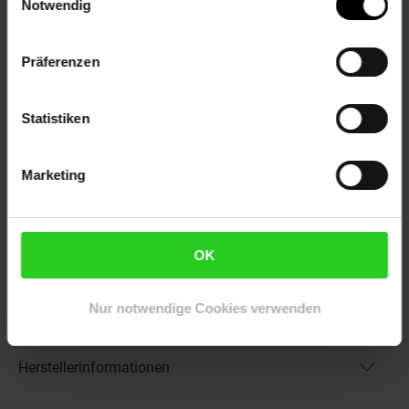
Notwendig
Eigenschaften
Duft: Kein Duft
Präferenzen
Bestäuber: Insekten
Biodiversität: Nahrungsquelle für Insekten
Gechlecht: Zwitter
Statistiken
Lebenszeit: Mehrjährig
Besonderheit: Herbstblüher
Marketing
Artikelnummer: 2798730000
EAN: 4063654291794
Artikel gehört zur Kategorie:
Pflanzen
OK
Nur notwendige Cookies verwenden
Versandinformationen
Herstellerinformationen