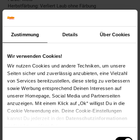
Herbstfärbung: Verliert Laub ohne Färbung
Blütenfarbe: Weiß
Winterfarbe: Verblasst, bleibt halbschattig
Geschmack: X
Frucht: Keine Frucht
Zustimmung
Details
Über Cookies
Blattform: Eiförmig
Blattrand: Gekerbt
Wir verwenden Cookies!
Standort und Pflege
Standortempfehlung: Sonnig, windgeschützt
Wir nutzen Cookies und andere Techniken, um unsere
Pflegeaufwand: Mittel
Seiten sicher und zuverlässig anzubieten, eine Vielzahl
Lichtbedarf: Sonnig-Halbschattig
von Services bereitzustellen, diese stetig zu verbessern
Wasserbedarf: Mittel
sowie Werbung entsprechend Deinen Interessen auf
Rückschnitt: Rückschnitt im Frühjahr
unserer Homepage, Social Media und Partnerseiten
Schnittverträglichkeit: Gut
anzuzeigen. Mit einem Klick auf „Ok“ willigst Du in die
Bodenansprüche: humos und gut durchlässig
Nährstoffgehalt: Mittel
Cookie Verwendung ein. Deine Cookie-Einstellungen
Frosthärte: bis -5 °C
kannst Du jederzeit in den
Datenschutzinformationen
Verwendung: Als Schnittpflanze,Im Bauerngarten,Im
ändern bzw. widerrufen.
Wintergarten,Beetpflanze, Schnittblume, Kübelpflanze,
Einwilligungsauswahl
Herbstgarten, Bienenweide