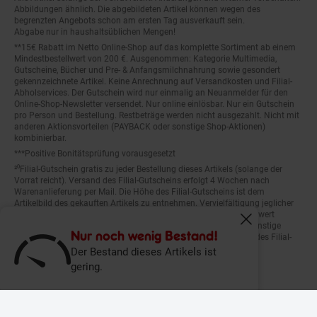
Abbildungen ähnlich. Die abgebildeten Artikel können wegen des
begrenzten Angebots schon am ersten Tag ausverkauft sein.
Abgabe nur in haushaltsüblichen Mengen!
**15€ Rabatt im Netto Online-Shop auf das komplette Sortiment ab einem
Mindestbestellwert von 200 €. Ausgenommen: Kategorie Multimedia,
Gutscheine, Bücher und Pre- & Anfangsmilchnahrung sowie gesondert
gekennzeichnete Artikel. Keine Anrechnung auf Versandkosten und Filial-
Abholservices. Der Gutschein wird nur einmalig an Neuanmelder für den
Online-Shop-Newsletter versendet. Nur online einlösbar. Nur ein Gutschein
pro Person und Bestellung. Restbeträge werden nicht ausgezahlt. Nicht mit
anderen Aktionsvorteilen (PAYBACK oder sonstige Shop-Aktionen)
kombinierbar.
***Positive Bonitätsprüfung vorausgesetzt
²⁰Filial-Gutschein gratis zu jeder Bestellung dieses Artikels (solange der
Vorrat reicht). Versand des Filial-Gutscheins erfolgt 4 Wochen nach
Warenanlieferung per Mail. Die Höhe des Filial-Gutscheins ist dem
Artikelbild des gekauften Artikels zu entnehmen. Vervielfältigung jeglicher
Art nicht gestattet. Der Filial-Gutschein ist ohne Mindesteinkaufswert
einlösbar. Nicht mit anderen Aktionsvorteilen (PAYBACK oder sonstige
Fenster schliess
Shop-Aktionen) kombinierbar. Der jeweilige Gültigkeitszeitraum des Filial-
Nur noch wenig Bestand!
Gutscheins ist darauf vermerkt.
Der Bestand dieses Artikels ist
gering.
© Netto Marken-Discount Stiftung & Co. KG |