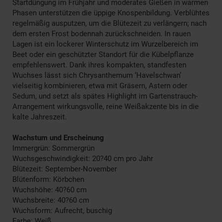
Startdüngung im Frühjahr und moderates Gießen in warmen
Phasen unterstützen die üppige Knospenbildung. Verblühtes
regelmäßig ausputzen, um die Blütezeit zu verlängern; nach
dem ersten Frost bodennah zurückschneiden. In rauen
Lagen ist ein lockerer Winterschutz im Wurzelbereich im
Beet oder ein geschützter Standort für die Kübelpflanze
empfehlenswert. Dank ihres kompakten, standfesten
Wuchses lässt sich Chrysanthemum ‘Havelschwan’
vielseitig kombinieren, etwa mit Gräsern, Astern oder
Sedum, und setzt als spätes Highlight im Gartenstrauch-
Arrangement wirkungsvolle, reine Weißakzente bis in die
kalte Jahreszeit.
Wachstum und Erscheinung
Immergrün: Sommergrün
Wuchsgeschwindigkeit: 20?40 cm pro Jahr
Blütezeit: September-November
Blütenform: Körbchen
Wuchshöhe: 40?60 cm
Wuchsbreite: 40?60 cm
Wuchsform: Aufrecht, buschig
Farbe: Weiß