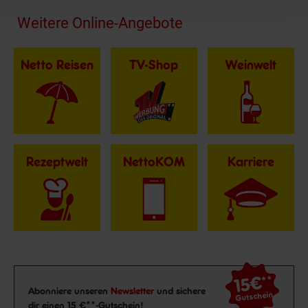
Fußzeile
Weitere Online-Angebote
Netto Reisen
TV-Shop
Weinwelt
Rezeptwelt
NettoKOM
Karriere
15€
**
Newsletter Anmeldung
Abonniere unseren
Newsletter
und sichere
Gutschein
dir einen 15 €**-Gutschein!