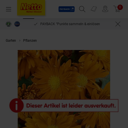
Payback
Prospekte
0
Arti
Menü
Suchfeld einblenden
Filiale finden
Warenkorb
PAYBACK °Punkte sammeln & einlösen
Garten
Pflanzen
Chrysanthemum x hort.'Havelschwan', Chrysantheme, w