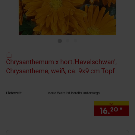
Chrysanthemum x hort.'Havelschwan',
Chrysantheme, weiß, ca. 9x9 cm Topf
(Produ
Lieferzeit:
neue Ware ist bereits unterwegs
nur
16.
*
nur
20