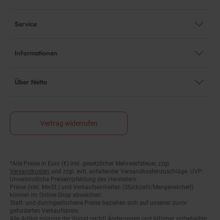
Service
Informationen
Über Netto
Vertrag widerrufen
*Alle Preise in Euro (€) inkl. gesetzlicher Mehrwertsteuer, zzgl.
Fußnoten
Versandkosten
und zzgl. evtl. anfallender Versandkostenzuschläge. UVP:
Unverbindliche Preisempfehlung des Herstellers.
Preise (inkl. MwSt.) und Verkaufseinheiten (Stückzahl/Mengeneinheit)
können im Online-Shop abweichen.
Statt- und durchgestrichene Preise beziehen sich auf unseren zuvor
geforderten Verkaufspreis.
Alle Artikel solange der Vorrat reicht! Änderungen und Irrtümer vorbehalten.