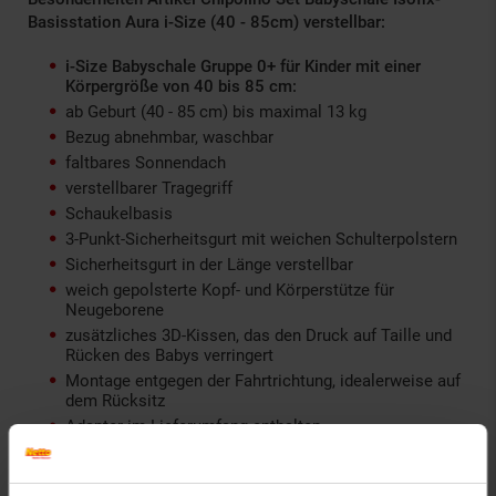
Basisstation Aura i-Size (40 - 85cm) verstellbar:
i-Size Babyschale Gruppe 0+ für Kinder mit einer
Körpergröße von 40 bis 85 cm:
ab Geburt (40 - 85 cm) bis maximal 13 kg
Bezug abnehmbar, waschbar
faltbares Sonnendach
verstellbarer Tragegriff
Schaukelbasis
3-Punkt-Sicherheitsgurt mit weichen Schulterpolstern
Sicherheitsgurt in der Länge verstellbar
weich gepolsterte Kopf- und Körperstütze für
Neugeborene
zusätzliches 3D-Kissen, das den Druck auf Taille und
Rücken des Babys verringert
Montage entgegen der Fahrtrichtung, idealerweise auf
dem Rücksitz
Adapter im Lieferumfang enthalten
Prüfnorm ECE-R129/03
Isofixbasis: