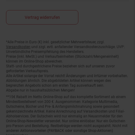
Vertrag widerrufen
*Alle Preise in Euro (€) inkl. gesetzlicher Mehrwertsteuer, zzgl.
Fußnoten
Versandkosten
und zzgl. evtl. anfallender Versandkostenzuschläge. UVP:
Unverbindliche Preisempfehlung des Herstellers.
Preise (inkl. MwSt.) und Verkaufseinheiten (Stückzahl/Mengeneinheit)
können im Online-Shop abweichen.
Statt- und durchgestrichene Preise beziehen sich auf unseren zuvor
geforderten Verkaufspreis.
Alle Artikel solange der Vorrat reicht! Änderungen und Irrtümer vorbehalten.
Abbildungen ähnlich. Die abgebildeten Artikel können wegen des
begrenzten Angebots schon am ersten Tag ausverkauft sein.
Abgabe nur in haushaltsüblichen Mengen!
**15€ Rabatt im Netto Online-Shop auf das komplette Sortiment ab einem
Mindestbestellwert von 200 €. Ausgenommen: Kategorie Multimedia,
Gutscheine, Bücher und Pre- & Anfangsmilchnahrung sowie gesondert
gekennzeichnete Artikel. Keine Anrechnung auf Versandkosten und Filial-
Abholservices. Der Gutschein wird nur einmalig an Neuanmelder für den
Online-Shop-Newsletter versendet. Nur online einlösbar. Nur ein Gutschein
pro Person und Bestellung. Restbeträge werden nicht ausgezahlt. Nicht mit
anderen Aktionsvorteilen (PAYBACK oder sonstige Shop-Aktionen)
kombinierbar.