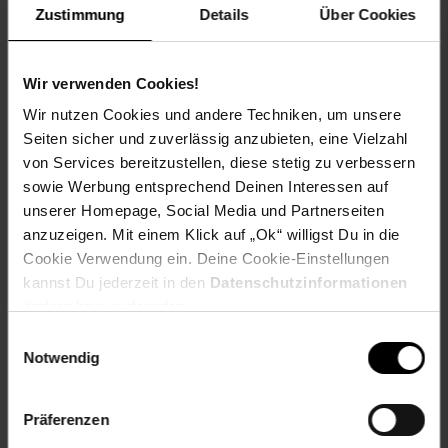
leicht zu installieren
Zustimmung
Details
Über Cookies
rückwärtsgerichtet
ISOFIX-Befestigungssystem der Basis am Fahrzeug
Wir verwenden Cookies!
Weitere Informationen zum Artikel Chipolino Set
Wir nutzen Cookies und andere Techniken, um unsere
Babyschale Isofix-Basisstation Aura i-Size (40 - 85cm)
verstellbar:
Seiten sicher und zuverlässig anzubieten, eine Vielzahl
von Services bereitzustellen, diese stetig zu verbessern
Artikelmaße Autositz: L 50 x B 39,5 x H 47 cm
sowie Werbung entsprechend Deinen Interessen auf
Artikelmaße Basisstation: L 52 x B 37 x H 14 cm
unserer Homepage, Social Media und Partnerseiten
Artikelgewicht: 3,25 kg
anzuzeigen. Mit einem Klick auf „Ok“ willigst Du in die
Maße Versandkarton: L 56,5 x B 51 x H 51 cm
Cookie Verwendung ein. Deine Cookie-Einstellungen
Versandgewicht: 5 kg
kannst Du jederzeit in den
Datenschutzinformationen
ändern bzw. widerrufen.
EU-Verantwortlicher:Chipolino Ltd., Dimitrina
AtanasovaGolyamokonarsko shosse
Einwilligungsauswahl
Str.14202TzaratzovoBulgarienexport@chipolino.com
Notwendig
Alter
bis 3 Jahre
Artikelnummer: 2828630000
Präferenzen
EAN: 4260636042737