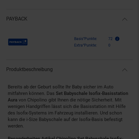
PAYBACK
Payback Punkte
Basis°Punkte:
72
Extra°Punkte:
0
Produktbeschreibung
Bereits ab der Geburt sollte Ihr Baby sicher im Auto
mitfahren können. Das
Set Babyschale Isofix-Basisstation
Aura
von Chipolino gibt Ihnen die nötige Sicherheit. Mit
wenigen Handgriffen lässt sich die Basisstation mit Hilfe
des Isofix-Systems im Fahrzeug installieren. Und schon
kann die i-Size Babyschale auf der Isofix-Basis befestigt
werden.
Besonderheiten Artikel Chipolino Set Babyschale Isofix-