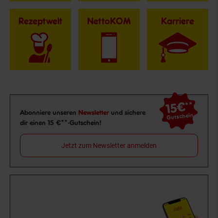
Rezeptwelt
NettoKOM
Karriere
15€
**
Newsletter Anmeldung
Abonniere unseren
Newsletter
und sichere
Gutschein
dir einen 15 €**-Gutschein!
Jetzt zum Newsletter anmelden