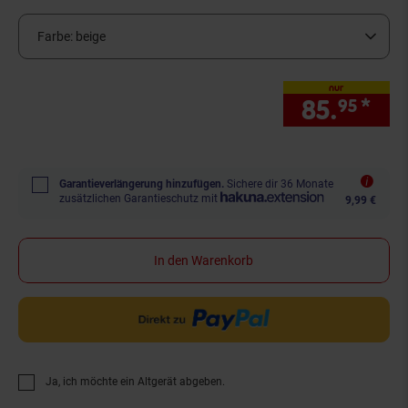
Farbe:
beige
nur
85.
*
nur
95
Garantieverlängerung hinzufügen.
Sichere dir 36 Monate
zusätzlichen Garantieschutz mit
9,99 €
In den Warenkorb
Ja, ich möchte ein Altgerät abgeben.