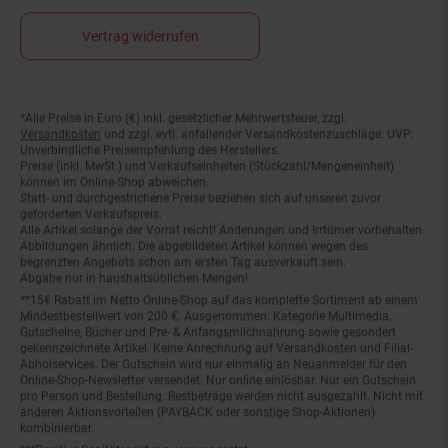
Vertrag widerrufen
*Alle Preise in Euro (€) inkl. gesetzlicher Mehrwertsteuer, zzgl.
Fußnoten
Versandkosten
und zzgl. evtl. anfallender Versandkostenzuschläge. UVP:
Unverbindliche Preisempfehlung des Herstellers.
Preise (inkl. MwSt.) und Verkaufseinheiten (Stückzahl/Mengeneinheit)
können im Online-Shop abweichen.
Statt- und durchgestrichene Preise beziehen sich auf unseren zuvor
geforderten Verkaufspreis.
Alle Artikel solange der Vorrat reicht! Änderungen und Irrtümer vorbehalten.
Abbildungen ähnlich. Die abgebildeten Artikel können wegen des
begrenzten Angebots schon am ersten Tag ausverkauft sein.
Abgabe nur in haushaltsüblichen Mengen!
**15€ Rabatt im Netto Online-Shop auf das komplette Sortiment ab einem
Mindestbestellwert von 200 €. Ausgenommen: Kategorie Multimedia,
Gutscheine, Bücher und Pre- & Anfangsmilchnahrung sowie gesondert
gekennzeichnete Artikel. Keine Anrechnung auf Versandkosten und Filial-
Abholservices. Der Gutschein wird nur einmalig an Neuanmelder für den
Online-Shop-Newsletter versendet. Nur online einlösbar. Nur ein Gutschein
pro Person und Bestellung. Restbeträge werden nicht ausgezahlt. Nicht mit
anderen Aktionsvorteilen (PAYBACK oder sonstige Shop-Aktionen)
kombinierbar.
***Positive Bonitätsprüfung vorausgesetzt