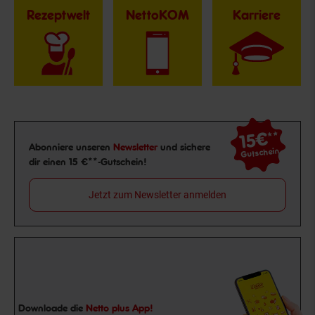
Rezeptwelt
NettoKOM
Karriere
15€
**
Newsletter Anmeldung
Abonniere unseren
Newsletter
und sichere
Gutschein
dir einen 15 €**-Gutschein!
Jetzt zum Newsletter anmelden
Downloade die
Netto plus App!