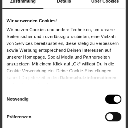
Zustimmung
Details
Über Cookies
Sound, mit Räder, sattelförmiger Sitz, Holzgriffe Plüsch:
2 Batterien AA 1,5 V erforderlich, sind nicht im
Lieferumfang enthalten
Wir verwenden Cookies!
Artikelgewicht: 2,7 kg
Wir nutzen Cookies und andere Techniken, um unsere
Artikelmaße: L 64 x B 34 x H 60 cm
Seiten sicher und zuverlässig anzubieten, eine Vielzahl
Basis: Birkenholz
von Services bereitzustellen, diese stetig zu verbessern
Maße Versandkarton: L 61 x B 47 x H 25 cm
sowie Werbung entsprechend Deinen Interessen auf
Versandgewicht: 3,54 kg
unserer Homepage, Social Media und Partnerseiten
anzuzeigen. Mit einem Klick auf „Ok“ willigst Du in die
EU-Verantwortlicher:Chipolino Ltd., Dimitrina
Cookie Verwendung ein. Deine Cookie-Einstellungen
AtanasovaGolyamokonarsko shosse
Str.14202TzaratzovoBulgarienexport@chipolino.com
kannst Du jederzeit in den
Datenschutzinformationen
Alter
bis 3 Jahre
ändern bzw. widerrufen.
Einwilligungsauswahl
Artikelnummer: 2814449000
Notwendig
EAN: 3800931061173
Artikel gehört zur Kategorie:
Baby- & Kleinkindspielzeug
Präferenzen