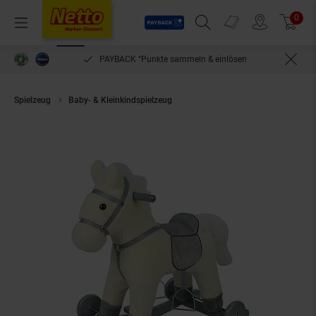
Payback
Prospekte
0
Arti
Menü
Suchfeld einblenden
Filiale finden
Warenkorb
PAYBACK °Punkte sammeln & einlösen
Spielzeug
Baby- & Kleinkindspielzeug
Chipolino Schaukelpferd Sound, mi