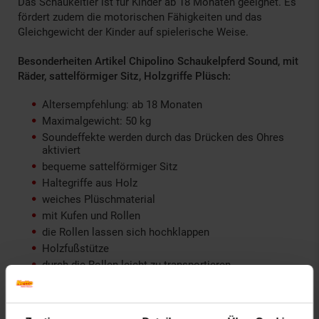
Das Schaukeltier ist für Kinder ab 18 Monaten geeignet. Es
fördert zudem die motorischen Fähigkeiten und das
Gleichgewicht der Kinder auf spielerische Weise.
Besonderheiten Artikel Chipolino Schaukelpferd Sound, mit
Räder, sattelförmiger Sitz, Holzgriffe Plüsch:
Altersempfehlung: ab 18 Monaten
Maximalgewicht: 50 kg
Soundeffekte werden durch das Drücken des Ohres
aktiviert
bequeme sattelförmiger Sitz
Haltegriffe aus Holz
weiches Plüschmaterial
mit Kufen und Rollen
die Rollen lassen sich hochklappen
Holzfußstütze
durch die Rollen leicht zu transportieren
Schaukeltiere trainieren den Gleichgewichtssinn
Weitere Informationen zum Artikel Chipolino Schaukelpferd