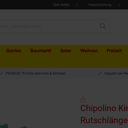
Über Netto
Verantwortung
Garten
Baumarkt
Solar
Wohnen
Freizeit
PAYBACK °Punkte sammeln & einlösen
bequem per Re
 Kinderrutsche Dino 116 cm Rutschlänge, Ball mit Basketballkorb, 30 kg grün
Chipolino K
Rutschlänge,