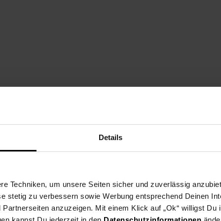
Dino 116 cm Rutschlänge, Ball mit Basketballkorb, 30 kg:
Details
e Techniken, um unsere Seiten sicher und zuverlässig anzubiet
olyamokonarsko shosse Str.14202TzaratzovoBulgarienexport@chipo
ese stetig zu verbessern sowie Werbung entsprechend Deinen In
artnerseiten anzuzeigen. Mit einem Klick auf „Ok“ willigst Du
gen kannst Du jederzeit in den
Datenschutzinformationen
änder