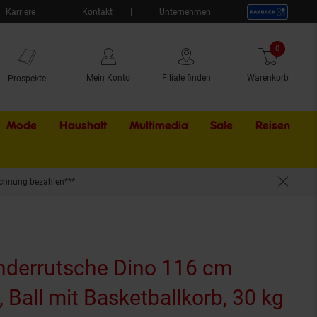
Karriere
Kontakt
Unternehmen
0
Artikel
Mein Konto
Filiale finden
Warenkorb
Prospekte
Mode
Haushalt
Multimedia
Sale
Externer Li
Reisen
chnung bezahlen***
inderrutsche Dino 116 cm
 Ball mit Basketballkorb, 30 kg