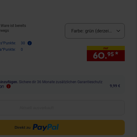
 aktuell ausverkauft)
Ware ist bereits
Farbe:
grün (derzeit ausverkauft
rwegs
is°Punkte:
30
nur
ra°Punkte:
0
60.
*
nur 
95
hinzufügen.
Sichere dir 36 Monate zusätzlichen Garantieschutz
9,99 €
Aktuell ausverkauft