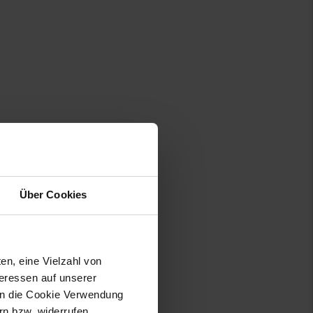
Über Cookies
en, eine Vielzahl von
lino.com
teressen auf unserer
 in die Cookie Verwendung
n bzw. widerrufen.