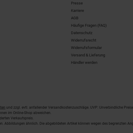
Presse
Karriere
AGB
Häufige Fragen (FAQ)
Datenschutz
Widerrufsrecht
Widerrufsformular
Versand & Lieferung
Händler werden
ten
und zzgl. evtl. anfallender Versandkostenzuschläge. UVP: Unverbindliche Preis
önnen im Online-Shop abweichen.
derten Verkaufspreis.
lten. Abbildungen ähnlich. Die abgebildeten Artikel können wegen des begrenzten A