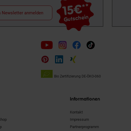
15€
**
m Newsletter anmelden
Gutschein
Folge
uns
auf
Bio Zertifizierung
DE-ÖKO-060
Unsere
Siegel
Informationen
Kontakt
Shop
Impressum
pp
Partnerprogramm