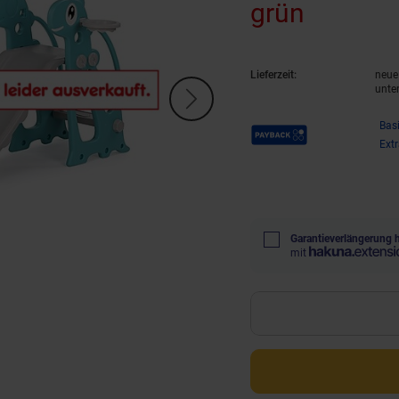
grün
(Produkt
Lieferzeit:
neue 
unte
Payback Punkte
Bas
Ext
Garantieverlängerung 
mit