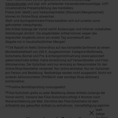
Fußnoten
Versandkosten
und zzgl. evtl. anfallender Versandkostenzuschläge. UVP:
Unverbindliche Preisempfehlung des Herstellers.
Preise (inkl. MwSt.) und Verkaufseinheiten (Stückzahl/Mengeneinheit)
können im Online-Shop abweichen.
Statt- und durchgestrichene Preise beziehen sich auf unseren zuvor
geforderten Verkaufspreis.
Alle Artikel solange der Vorrat reicht! Änderungen und Irrtümer vorbehalten.
Abbildungen ähnlich. Die abgebildeten Artikel können wegen des
begrenzten Angebots schon am ersten Tag ausverkauft sein.
Abgabe nur in haushaltsüblichen Mengen!
**15€ Rabatt im Netto Online-Shop auf das komplette Sortiment ab einem
Mindestbestellwert von 200 €. Ausgenommen: Kategorie Multimedia,
Gutscheine, Bücher und Pre- & Anfangsmilchnahrung sowie gesondert
gekennzeichnete Artikel. Keine Anrechnung auf Versandkosten und Filial-
Abholservices. Der Gutschein wird nur einmalig an Neuanmelder für den
Online-Shop-Newsletter versendet. Nur online einlösbar. Nur ein Gutschein
pro Person und Bestellung. Restbeträge werden nicht ausgezahlt. Nicht mit
anderen Aktionsvorteilen (PAYBACK oder sonstige Shop-Aktionen)
kombinierbar.
***Positive Bonitätsprüfung vorausgesetzt
²⁰Filial-Gutschein gratis zu jeder Bestellung dieses Artikels (solange der
Vorrat reicht). Versand des Filial-Gutscheins erfolgt 4 Wochen nach
Warenanlieferung per Mail. Die Höhe des Filial-Gutscheins ist dem
Artikelbild des gekauften Artikels zu entnehmen. Vervielfältigung jeglicher
Art nicht gestattet. Der Filial-Gutschein ist ohne Mindesteinkaufswert
einlösbar. Nicht mit anderen Aktionsvorteilen (PAYBACK oder sonstige
Fenster schliess
Shop-Aktionen) kombinierbar. Der jeweilige Gültigkeitszeitraum des Filial-