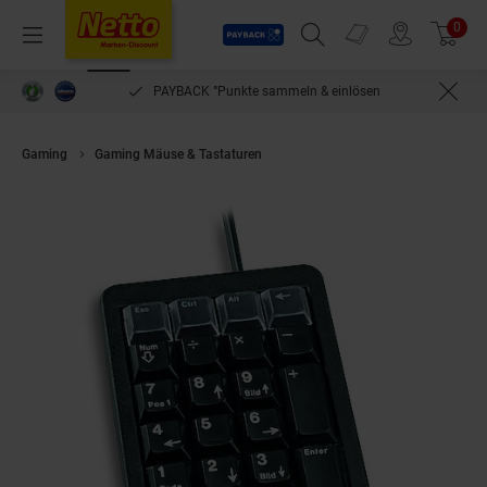
Payback
Prospekte
0
Arti
Menü
Suchfeld einblenden
Filiale finden
Warenkorb
PAYBACK °Punkte sammeln & einlösen
Gaming
Gaming Mäuse & Tastaturen
CHERRY TAS Keypad G84-4700 C