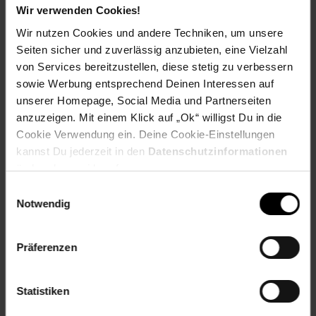
für komfortables ArbeitenDas CHERRY TAS Keypad G84-
Wir verwenden Cookies!
4700 Cor ist die perfekte Wahl für alle, die Wert auf Qualität,
Wir nutzen Cookies und andere Techniken, um unsere
Zuverlässigkeit und eine angenehme Nutzererfahrung legen.
Es unterstützt Sie dabei, Ihre Arbeitsprozesse effizienter zu
Seiten sicher und zuverlässig anzubieten, eine Vielzahl
gestalten und Ihre Produktivität zu steigern. Investieren Sie
von Services bereitzustellen, diese stetig zu verbessern
in ein hochwertiges Eingabegerät, das Sie bei Ihren
sowie Werbung entsprechend Deinen Interessen auf
täglichen Aufgaben zuverlässig
unserer Homepage, Social Media und Partnerseiten
begleitet.LieferumfangProgrammierbares Keypad,
anzuzeigen. Mit einem Klick auf „Ok“ willigst Du in die
Bedienungsanleitung
Cookie Verwendung ein. Deine Cookie-Einstellungen
kannst Du jederzeit in den
Datenschutzinformationen
Artikelnummer: 3097899000
EAN: 4025112063015
ändern bzw. widerrufen.
Artikel gehört zur Kategorie:
Gaming Mäuse & Tastaturen
Einwilligungsauswahl
Notwendig
Präferenzen
Versandinformationen
Statistiken
Herstellerinformationen