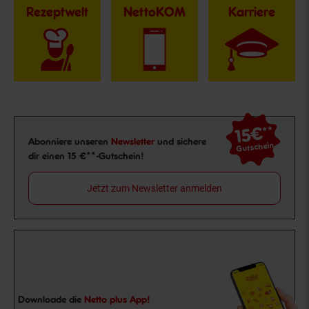
Rezeptwelt
NettoKOM
Karriere
15€
**
Newsletter Anmeldung
Abonniere unseren
Newsletter
und sichere
Gutschein
dir einen 15 €**-Gutschein!
Jetzt zum Newsletter anmelden
Downloade die
Netto plus App!