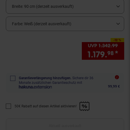
Breite:
90 cm (derzeit ausverkauft)
Farbe:
Weiß (derzeit ausverkauft)
-12 %
Sie Sparen 12 Prozent,
UVP
1.342.
99
UVP 
1.179.
*
Sie
98
Garantieverlängerung hinzufügen.
Sichere dir 36
Monate zusätzlichen Garantieschutz mit
99,99 €
50€ Rabatt auf diesen Artikel aktivieren!
Promotion "50€ Rabatt auf diesen Artikel aktivieren!" anwenden
Aktuell ausverkauft