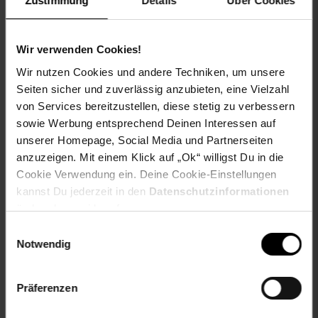
Zustimmung
Details
Über Cookies
geführt werden soll. Die Chef Fusion Air ist die Wahl für
alle, die Kochen und Absaugen in einem einzigen, cleanen
Gerät vereinen wollen – ganz ohne Haube über dem Kopf.
Wir verwenden Cookies!
Induktionskochfeld und integrierter Abzug in einem:
Die
Wir nutzen Cookies und andere Techniken, um unsere
Klarstein Chef Fusion Air kombiniert 7.200 W Kochleistung
Seiten sicher und zuverlässig anzubieten, eine Vielzahl
mit kraftvollem Downdraft-Absaugen direkt an der
von Services bereitzustellen, diese stetig zu verbessern
Kochfläche. Kein Dunstabzug an der Wand, keine Haube
sowie Werbung entsprechend Deinen Interessen auf
über der Insel – nur eine aufgeräumte, luftige Küche.
unserer Homepage, Social Media und Partnerseiten
Hol dir die Klarstein Chef Fusion Air und erlebe, wie viel
anzuzeigen. Mit einem Klick auf „Ok“ willigst Du in die
Raum eine Küche ohne Dunstabzugshaube gewinnt.
Cookie Verwendung ein. Deine Cookie-Einstellungen
kannst Du jederzeit in den
Datenschutzinformationen
ändern bzw. widerrufen.
Lieferumfang:
1 x Kochfeld
Einwilligungsauswahl
Notwendig
1 x Absaugeinheit
Präferenzen
1 x Motoreinheit