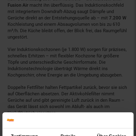
Fusion Air
macht ihn überflüssig. Das Induktionskochfeld
mit integriertem Downdraft-Abzug saugt Dämpfe und
Gerüche direkt an der Entstehungsquelle ab – mit
7.200 W
Kochleistung und einem Absaugvolumen von bis zu 610
m³/h. Die Küche bleibt offen, der Blick frei, das Raumgefühl
ungestört.
Vier Induktionskochzonen (je 1.800 W) sorgen für präzises,
schnelles Erhitzen – mit flexibler Kochzone für größere
Töpfe und unterschiedliche Geschirrformate. Die
Induktionstechnologie überträgt Wärme direkt ins
Kochgeschirr, ohne Energie an die Umgebung abzugeben.
Doppelte Fettfilter halten Fettpartikel zurück, bevor sie sich
auf Oberflächen absetzen. Der Aktivkohlefilter nimmt
Gerüche auf und gibt gereinigte Luft zurück in den Raum –
das Gerät lässt sich sowohl im Abluft- als auch im
Umluftbetrieb einsetzen.
Ideal für Kücheninseln, offene Wohnküchen und
Renovierungen, bei denen kein Abluftkanal durch die Decke