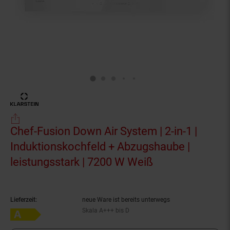
Chef-Fusion Down Air System | 2-in-1 |
Induktionskochfeld + Abzugshaube |
leistungsstark | 7200 W Weiß
(Produkt aktuel
Lieferzeit:
neue Ware ist bereits unterwegs
Skala A+++ bis D
Energieeffizienzklasse A auf Skala A+++ bis D