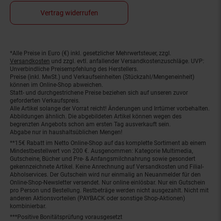
Vertrag widerrufen
*Alle Preise in Euro (€) inkl. gesetzlicher Mehrwertsteuer, zzgl.
Fußnoten
Versandkosten
und zzgl. evtl. anfallender Versandkostenzuschläge. UVP:
Unverbindliche Preisempfehlung des Herstellers.
Preise (inkl. MwSt.) und Verkaufseinheiten (Stückzahl/Mengeneinheit)
können im Online-Shop abweichen.
Statt- und durchgestrichene Preise beziehen sich auf unseren zuvor
geforderten Verkaufspreis.
Alle Artikel solange der Vorrat reicht! Änderungen und Irrtümer vorbehalten.
Abbildungen ähnlich. Die abgebildeten Artikel können wegen des
begrenzten Angebots schon am ersten Tag ausverkauft sein.
Abgabe nur in haushaltsüblichen Mengen!
**15€ Rabatt im Netto Online-Shop auf das komplette Sortiment ab einem
Mindestbestellwert von 200 €. Ausgenommen: Kategorie Multimedia,
Gutscheine, Bücher und Pre- & Anfangsmilchnahrung sowie gesondert
gekennzeichnete Artikel. Keine Anrechnung auf Versandkosten und Filial-
Abholservices. Der Gutschein wird nur einmalig an Neuanmelder für den
Online-Shop-Newsletter versendet. Nur online einlösbar. Nur ein Gutschein
pro Person und Bestellung. Restbeträge werden nicht ausgezahlt. Nicht mit
anderen Aktionsvorteilen (PAYBACK oder sonstige Shop-Aktionen)
kombinierbar.
***Positive Bonitätsprüfung vorausgesetzt