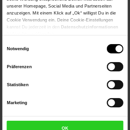
unserer Homepage, Social Media und Partnerseiten
anzuzeigen. Mit einem Klick auf „Ok“ willigst Du in die
Herstellerinformationen
Cookie Verwendung ein. Deine Cookie-Einstellungen
kannst Du jederzeit in den
Datenschutzinformationen
ändern bzw. widerrufen.
Einwilligungsauswahl
Notwendig
Fußzeile
Weitere Online-Angebote
Präferenzen
Netto Reisen
TV-Shop
Weinwelt
Statistiken
Marketing
Rezeptwelt
NettoKOM
Karriere
OK