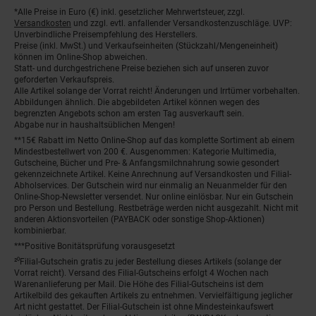
*Alle Preise in Euro (€) inkl. gesetzlicher Mehrwertsteuer, zzgl.
Fußnoten
Versandkosten
und zzgl. evtl. anfallender Versandkostenzuschläge. UVP:
Unverbindliche Preisempfehlung des Herstellers.
Preise (inkl. MwSt.) und Verkaufseinheiten (Stückzahl/Mengeneinheit)
können im Online-Shop abweichen.
Statt- und durchgestrichene Preise beziehen sich auf unseren zuvor
geforderten Verkaufspreis.
Alle Artikel solange der Vorrat reicht! Änderungen und Irrtümer vorbehalten.
Abbildungen ähnlich. Die abgebildeten Artikel können wegen des
begrenzten Angebots schon am ersten Tag ausverkauft sein.
Abgabe nur in haushaltsüblichen Mengen!
**15€ Rabatt im Netto Online-Shop auf das komplette Sortiment ab einem
Mindestbestellwert von 200 €. Ausgenommen: Kategorie Multimedia,
Gutscheine, Bücher und Pre- & Anfangsmilchnahrung sowie gesondert
gekennzeichnete Artikel. Keine Anrechnung auf Versandkosten und Filial-
Abholservices. Der Gutschein wird nur einmalig an Neuanmelder für den
Online-Shop-Newsletter versendet. Nur online einlösbar. Nur ein Gutschein
pro Person und Bestellung. Restbeträge werden nicht ausgezahlt. Nicht mit
anderen Aktionsvorteilen (PAYBACK oder sonstige Shop-Aktionen)
kombinierbar.
***Positive Bonitätsprüfung vorausgesetzt
²⁰Filial-Gutschein gratis zu jeder Bestellung dieses Artikels (solange der
Vorrat reicht). Versand des Filial-Gutscheins erfolgt 4 Wochen nach
Warenanlieferung per Mail. Die Höhe des Filial-Gutscheins ist dem
Artikelbild des gekauften Artikels zu entnehmen. Vervielfältigung jeglicher
Art nicht gestattet. Der Filial-Gutschein ist ohne Mindesteinkaufswert