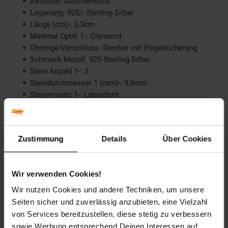
Inklusive: Geschenketui
Legierung: 925/- Sterling Silber
Länge (cm)-: 2,3cm
Material Optik 1-: Glänzend
Ohrringe-Verschluss: Stecker mit Flügelsicherung
Schmuck Metall: 925-Sterling Silber
Stein Anzahl 1-: 2
Steindurchmesser 1 (mm)-: 9,5mm
Steineinsatz 1-: Labradorit
Steinfassung 1-: Zargenfassung
Veredelung: vergoldet
Zertifikat-: Nein
Zustimmung
Details
Über Cookies
Artikelnummer: 2614333000
EAN: 4006046415620
Artikel gehört zur Kategorie:
Ohrringe
Wir verwenden Cookies!
Wir nutzen Cookies und andere Techniken, um unsere
Seiten sicher und zuverlässig anzubieten, eine Vielzahl
von Services bereitzustellen, diese stetig zu verbessern
Versandinformationen
sowie Werbung entsprechend Deinen Interessen auf