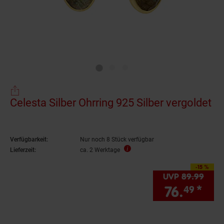
Celesta Silber Ohrring 925 Silber vergoldet
Verfügbarkeit:
Nur noch 8 Stück verfügbar
Lieferzeit:
ca. 2 Werktage
-15 %
Sie Sparen 15 Prozen
UVP
89.
99
UVP 
76.
*
Sie
49