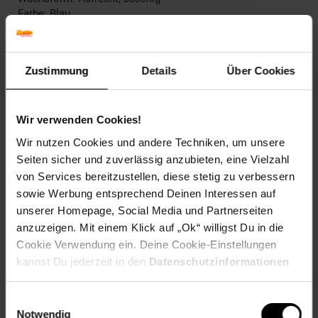
Farbe: Blau
Herbstfärbung: Verliert Laub ohne Färbung
Blattfarbe: Grau-grün
Blütenfarbe: Blau
Zustimmung
Details
Über Cookies
Winterfarbe: Verblasst, bleibt halbschattig
Geschmack: X
Frucht: Keine Frucht
Wir verwenden Cookies!
Standort und Pflege
Wir nutzen Cookies und andere Techniken, um unsere
Standortempfehlung: Sonnig, durchlässig
Seiten sicher und zuverlässig anzubieten, eine Vielzahl
Pflegeaufwand: Mittel
von Services bereitzustellen, diese stetig zu verbessern
Lichtbedarf: Sonnig-Halbschattig
Wasserbedarf: Mittel
sowie Werbung entsprechend Deinen Interessen auf
Rückschnitt: Rückschnitt im Spätherbst
unserer Homepage, Social Media und Partnerseiten
Schnittverträglichkeit: Gut
anzuzeigen. Mit einem Klick auf „Ok“ willigst Du in die
Bodenansprüche: durchlässig und kalkhaltig
Cookie Verwendung ein. Deine Cookie-Einstellungen
Nährstoffgehalt: Mittel
kannst Du jederzeit in den
Datenschutzinformationen
Frosthärte: bis -10 °C
ändern bzw. widerrufen.
Verwendung: Als Schnittpflanze,Steingarten, Schnittblume,
Bienenweide, Trockenbeet, Rabatte
Einwilligungsauswahl
Notwendig