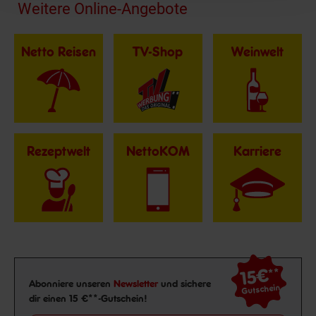
Fußzeile
Weitere Online-Angebote
Netto Reisen
TV-Shop
Weinwelt
Rezeptwelt
NettoKOM
Karriere
15€
**
Newsletter Anmeldung
Abonniere unseren
Newsletter
und sichere
Gutschein
dir einen 15 €**-Gutschein!