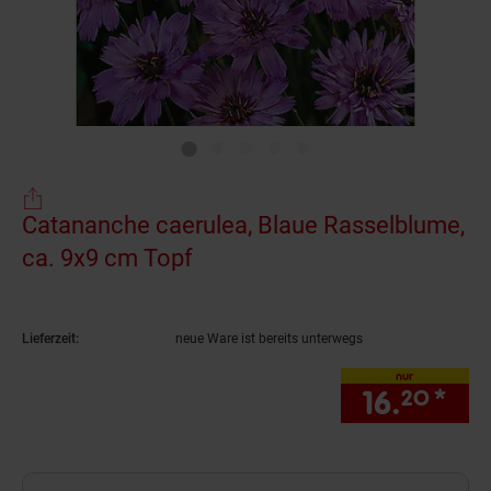
Catananche caerulea, Blaue Rasselblume,
ca. 9x9 cm Topf
(Produkt aktuell ausverkauft
Lieferzeit:
neue Ware ist bereits unterwegs
nur
16.
*
nur
20