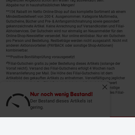
begrenzten Angebots schon am ersten Tag ausverkauft sein.
Abgabe nur in haushaltsüblichen Mengen!
**15€ Rabatt im Netto Online-Shop auf das komplette Sortiment ab einem
Mindestbestellwert von 200 €. Ausgenommen: Kategorie Multimedia,
Gutscheine, Bücher und Pre- & Anfangsmilchnahrung sowie gesondert
gekennzeichnete Artikel. Keine Anrechnung auf Versandkosten und Filial-
Abholservices. Der Gutschein wird nur einmalig an Neuanmelder für den
Online-Shop-Newsletter versendet. Nur online einlösbar. Nur ein Gutschein
pro Person und Bestellung. Restbeträge werden nicht ausgezahlt. Nicht mit
anderen Aktionsvorteilen (PAYBACK oder sonstige Shop-Aktionen)
kombinierbar.
***Positive Bonitätsprüfung vorausgesetzt
²⁰Filial-Gutschein gratis zu jeder Bestellung dieses Artikels (solange der
Vorrat reicht). Versand des Filial-Gutscheins erfolgt 4 Wochen nach
Warenanlieferung per Mail. Die Höhe des Filial-Gutscheins ist dem
Artikelbild des gekauften Artikels zu entnehmen. Vervielfältigung jeglicher
Art nicht gestattet. Der Filial-Gutschein ist ohne Mindesteinkaufswert
einlösbar. Nicht mit anderen Aktionsvorteilen (PAYBACK oder sonstige
Fenster schliess
Shop-Aktionen) kombinierbar. Der jeweilige Gültigkeitszeitraum des Filial-
Nur noch wenig Bestand!
Gutscheins ist darauf vermerkt.
Der Bestand dieses Artikels ist
gering.
© Netto Marken-Discount Stiftung & Co. KG |
Kontakt
|
Datenschutz
|
Impressum