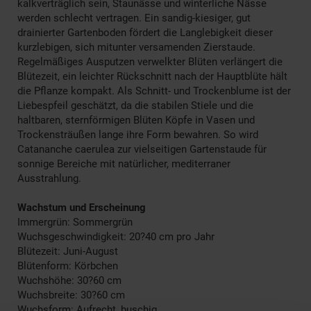
kalkverträglich sein, Staunässe und winterliche Nässe
werden schlecht vertragen. Ein sandig-kiesiger, gut
drainierter Gartenboden fördert die Langlebigkeit dieser
kurzlebigen, sich mitunter versamenden Zierstaude.
Regelmäßiges Ausputzen verwelkter Blüten verlängert die
Blütezeit, ein leichter Rückschnitt nach der Hauptblüte hält
die Pflanze kompakt. Als Schnitt- und Trockenblume ist der
Liebespfeil geschätzt, da die stabilen Stiele und die
haltbaren, sternförmigen Blüten Köpfe in Vasen und
Trockensträußen lange ihre Form bewahren. So wird
Catananche caerulea zur vielseitigen Gartenstaude für
sonnige Bereiche mit natürlicher, mediterraner
Ausstrahlung.
Wachstum und Erscheinung
Immergrün: Sommergrün
Wuchsgeschwindigkeit: 20?40 cm pro Jahr
Blütezeit: Juni-August
Blütenform: Körbchen
Wuchshöhe: 30?60 cm
Wuchsbreite: 30?60 cm
Wuchsform: Aufrecht, buschig