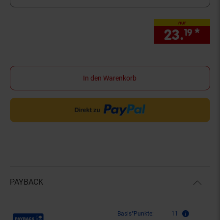
nur
23.
*
nur
19
In den Warenkorb
PAYBACK
Payback Punkte
Basis°Punkte:
11