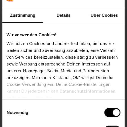
Rückenbeschichtung: PVC
Zuschnitts-Länge. bis 25 Meter
Zustimmung
Details
Über Cookies
Oberflächenwiderstand: ISO DIS 10965
Reibechtheit: ISO 105X12
Wärmedurchlass: DIN 52612
Wir verwenden Cookies!
Trittschalldämmung: ISO 140,8
Farbecht und waschmaschinenfest bis 30° C
Wir nutzen Cookies und andere Techniken, um unsere
Fußbodenheizung: geeignet
Seiten sicher und zuverlässig anzubieten, eine Vielzahl
Brandklasse: Efl
von Services bereitzustellen, diese stetig zu verbessern
Brandverhalten: BS4790 B 2-T2
sowie Werbung entsprechend Deinen Interessen auf
Antistatisch
unserer Homepage, Social Media und Partnerseiten
anzuzeigen. Mit einem Klick auf „Ok“ willigst Du in die
Unser Hinweis für Sie:
Cookie Verwendung ein. Deine Cookie-Einstellungen
Produktionsbedingte Maßtoleranzen in einem Bereich von
kannst Du jederzeit in den
Datenschutzinformationen
1-3% Prozent sowie kleinere Unregelmäßigkeiten in
ändern bzw. widerrufen.
Struktur, Farbe, bspw. Abweichungen zwischen
Bildschirmfoto sowie Monitor, sind nicht auszuschließen,
Einwilligungsauswahl
bitte haben Sie hierfür Verständnis.
Notwendig
Anfertigungen im Wunschmaß werden für Sie gesondert
hergestellt, daher ist der Umtausch sowie die Rücknahme