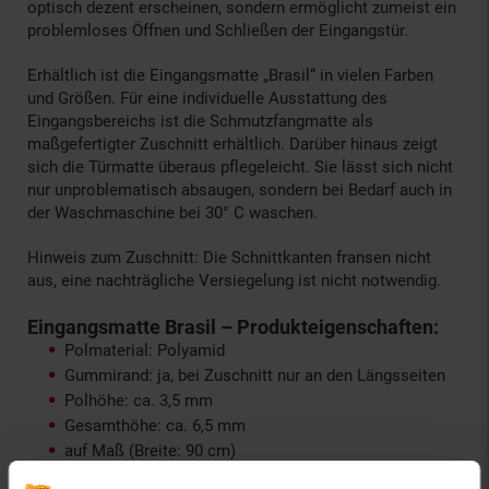
optisch dezent erscheinen, sondern ermöglicht zumeist ein
problemloses Öffnen und Schließen der Eingangstür.
Erhältlich ist die Eingangsmatte „Brasil“ in vielen Farben
und Größen. Für eine individuelle Ausstattung des
Eingangsbereichs ist die Schmutzfangmatte als
maßgefertigter Zuschnitt erhältlich. Darüber hinaus zeigt
sich die Türmatte überaus pflegeleicht. Sie lässt sich nicht
nur unproblematisch absaugen, sondern bei Bedarf auch in
der Waschmaschine bei 30° C waschen.
Hinweis zum Zuschnitt: Die Schnittkanten fransen nicht
aus, eine nachträgliche Versiegelung ist nicht notwendig.
Eingangsmatte Brasil – Produkteigenschaften:
Polmaterial: Polyamid
Gummirand: ja, bei Zuschnitt nur an den Längsseiten
Polhöhe: ca. 3,5 mm
Gesamthöhe: ca. 6,5 mm
auf Maß (Breite: 90 cm)
Gesamtgewicht: ca. 2680 g/m² (+/- 7,5%)