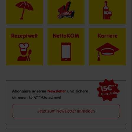
Rezeptwelt
NettoKOM
Karriere
15€
**
Newsletter Anmeldung
Abonniere unseren
Newsletter
und sichere
Gutschein
dir einen 15 €**-Gutschein!
Jetzt zum Newsletter anmelden