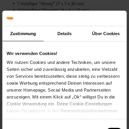
1 Holzfigur ""König"" (7 x 7 x 30 cm)
10 Holzfigur ""Knecht"" (6 x 6 x 15 cm)
6 Wurfhölzer (3,5 x 30 cm)
4 Begrenzungsstäbe (1,8 x 30 cm)
1 Nylon Netztasche
Zustimmung
Details
Über Cookies
1 Spielanleitung (multilingual)
Artikelnummer: 1609687000
Wir verwenden Cookies!
EAN: 4011796077110
Artikel gehört zur Kategorie:
Weitere Outdoor-Spielzeuge
Wir nutzen Cookies und andere Techniken, um unsere
Seiten sicher und zuverlässig anzubieten, eine Vielzahl
von Services bereitzustellen, diese stetig zu verbessern
sowie Werbung entsprechend Deinen Interessen auf
Versandinformationen
unserer Homepage, Social Media und Partnerseiten
anzuzeigen. Mit einem Klick auf „Ok“ willigst Du in die
Cookie Verwendung ein. Deine Cookie-Einstellungen
Herstellerinformationen
kannst Du jederzeit in den
Datenschutzinformationen
ändern bzw. widerrufen.
Einwilligungsauswahl