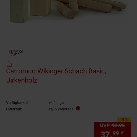
Carromco Wikinger Schach Basic,
Birkenholz
Verfügbarkeit:
Auf Lager
Lieferzeit:
ca. 5 Werktage
-11 %
Sie Sparen 11 Prozen
UVP
42.
95
UVP 
37.
*
Sie
99