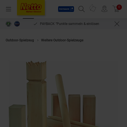
Payback
Prospekte
0
Arti
Menü
Suchfeld einblenden
Filiale finden
Warenkorb
PAYBACK °Punkte sammeln & einlösen
Outdoor-Spielzeug
Weitere Outdoor-Spielzeuge
Carromco Wikinger Scha