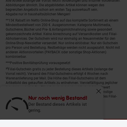
Alle Artikel solange der Vorrat reicht! Änderungen und Irrtümer vorbehalten.
Abbildungen ähnlich. Die abgebildeten Artikel können wegen des
begrenzten Angebots schon am ersten Tag ausverkauft sein.
Abgabe nur in haushaltsüblichen Mengen!
**15€ Rabatt im Netto Online-Shop auf das komplette Sortiment ab einem
Mindestbestellwert von 200 €. Ausgenommen: Kategorie Multimedia,
Gutscheine, Bücher und Pre- & Anfangsmilchnahrung sowie gesondert
gekennzeichnete Artikel. Keine Anrechnung auf Versandkosten und Filial-
Abholservices. Der Gutschein wird nur einmalig an Neuanmelder für den
Online-Shop-Newsletter versendet. Nur online einlösbar. Nur ein Gutschein
pro Person und Bestellung. Restbeträge werden nicht ausgezahlt. Nicht mit
anderen Aktionsvorteilen (PAYBACK oder sonstige Shop-Aktionen)
kombinierbar.
***Positive Bonitätsprüfung vorausgesetzt
²⁰Filial-Gutschein gratis zu jeder Bestellung dieses Artikels (solange der
Vorrat reicht). Versand des Filial-Gutscheins erfolgt 4 Wochen nach
Warenanlieferung per Mail. Die Höhe des Filial-Gutscheins ist dem
Artikelbild des gekauften Artikels zu entnehmen. Vervielfältigung jeglicher
Art nicht gestattet. Der Filial-Gutschein ist ohne Mindesteinkaufswert
einlösbar. Nicht mit anderen Aktionsvorteilen (PAYBACK oder sonstige
Fenster schliess
Shop-Aktionen) kombinierbar. Der jeweilige Gültigkeitszeitraum des Filial-
Nur noch wenig Bestand!
Gutscheins ist darauf vermerkt.
Der Bestand dieses Artikels ist
gering.