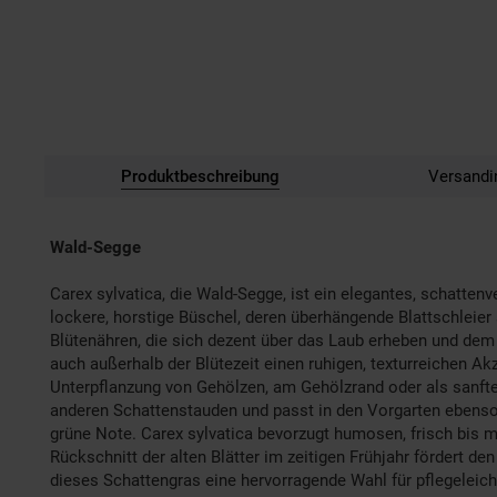
Produktbeschreibung
Versandi
Wald-Segge
Carex sylvatica, die Wald-Segge, ist ein elegantes, schatte
lockere, horstige Büschel, deren überhängende Blattschleier
Blütenähren, die sich dezent über das Laub erheben und dem 
auch außerhalb der Blütezeit einen ruhigen, texturreichen A
Unterpflanzung von Gehölzen, am Gehölzrand oder als sanfte
anderen Schattenstauden und passt in den Vorgarten ebenso w
grüne Note. Carex sylvatica bevorzugt humosen, frisch bis 
Rückschnitt der alten Blätter im zeitigen Frühjahr fördert de
dieses Schattengras eine hervorragende Wahl für pflegeleicht