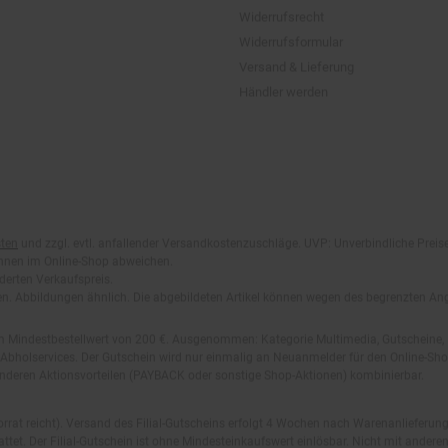
Versand & Lieferung
Händler werden
ten
und zzgl. evtl. anfallender Versandkostenzuschläge. UVP: Unverbindliche Preis
önnen im Online-Shop abweichen.
derten Verkaufspreis.
lten. Abbildungen ähnlich. Die abgebildeten Artikel können wegen des begrenzten A
em Mindestbestellwert von 200 €. Ausgenommen: Kategorie Multimedia, Gutscheine
Abholservices. Der Gutschein wird nur einmalig an Neuanmelder für den Online-Shop
anderen Aktionsvorteilen (PAYBACK oder sonstige Shop-Aktionen) kombinierbar.
 Vorrat reicht). Versand des Filial-Gutscheins erfolgt 4 Wochen nach Warenanlieferung
stattet. Der Filial-Gutschein ist ohne Mindesteinkaufswert einlösbar. Nicht mit and
.