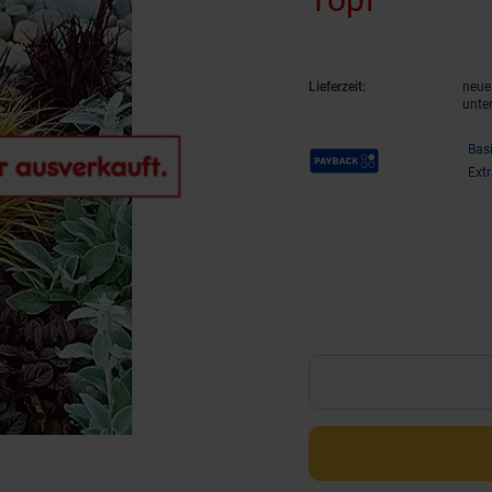
Lieferzeit:
neue 
unte
Payback Punkte
Bas
Ext