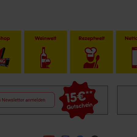
Shop
Weinwelt
Rezeptwelt
Net
15€
**
m Newsletter anmelden
Gutschein
Folge