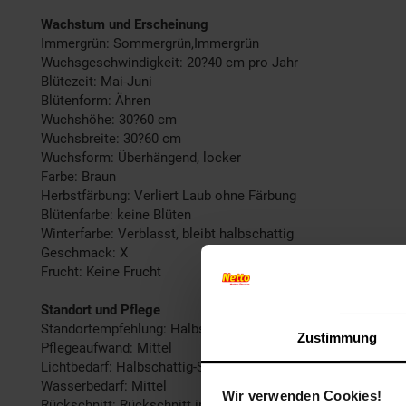
Wachstum und Erscheinung
Immergrün: Sommergrün,Immergrün
Wuchsgeschwindigkeit: 20?40 cm pro Jahr
Blütezeit: Mai-Juni
Blütenform: Ähren
Wuchshöhe: 30?60 cm
Wuchsbreite: 30?60 cm
Wuchsform: Überhängend, locker
Farbe: Braun
Herbstfärbung: Verliert Laub ohne Färbung
Blütenfarbe: keine Blüten
Winterfarbe: Verblasst, bleibt halbschattig
Geschmack: X
Frucht: Keine Frucht
Standort und Pflege
Standortempfehlung: Halbschattig, feucht
Zustimmung
Pflegeaufwand: Mittel
Lichtbedarf: Halbschattig-Schattig
Wasserbedarf: Mittel
Wir verwenden Cookies!
Rückschnitt: Rückschnitt im Frühjahr.