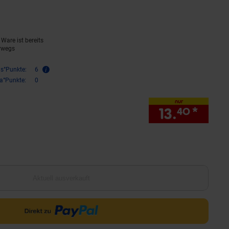
Ware ist bereits
rwegs
is°Punkte:
6
ra°Punkte:
0
nur
13.
*
nur 1
40
Aktuell ausverkauft