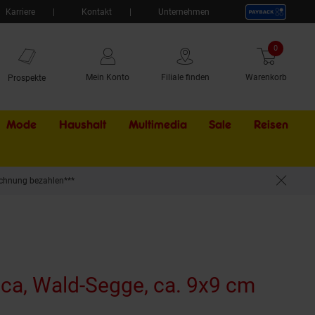
Karriere
Kontakt
Unternehmen
0
Artikel
Mein Konto
Filiale finden
Warenkorb
Prospekte
Mode
Haushalt
Multimedia
Sale
Externer Li
Reisen
chnung bezahlen***
ica, Wald-Segge, ca. 9x9 cm
 aktuell ausverkauft)