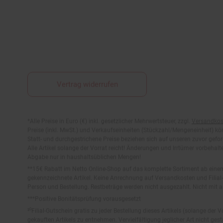
Vertrag widerrufen
Fußnoten
*Alle Preise in Euro (€) inkl. gesetzlicher Mehrwertsteuer, zzgl.
Versandkos
Preise (inkl. MwSt.) und Verkaufseinheiten (Stückzahl/Mengeneinheit) k
Statt- und durchgestrichene Preise beziehen sich auf unseren zuvor gefor
Alle Artikel solange der Vorrat reicht! Änderungen und Irrtümer vorbeha
Abgabe nur in haushaltsüblichen Mengen!
**15€ Rabatt im Netto Online-Shop auf das komplette Sortiment ab ein
gekennzeichnete Artikel. Keine Anrechnung auf Versandkosten und Filial-
Person und Bestellung. Restbeträge werden nicht ausgezahlt. Nicht mit 
***Positive Bonitätsprüfung vorausgesetzt
²⁰Filial-Gutschein gratis zu jeder Bestellung dieses Artikels (solange der
gekauften Artikels zu entnehmen. Vervielfältigung jeglicher Art nicht ge
Der jeweilige Gültigkeitszeitraum des Filial-Gutscheins ist darauf vermerkt