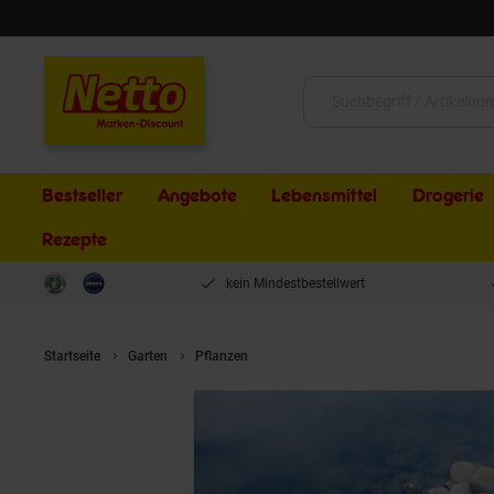
Schließen
Suche:
Bestseller
Angebote
Lebensmittel
Drogerie
Rezepte
kein Mindestbestellwert
Startseite
Garten
Pflanzen
Carex sylvatica, Wald-Segge, ca. 9x9