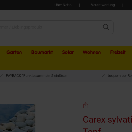
Über Netto
Verantwortung
Garten
Baumarkt
Solar
Wohnen
Freizeit
PAYBACK °Punkte sammeln & einlösen
bequem per Re
 cm Topf
Carex sylvat
Topf
(Produkt