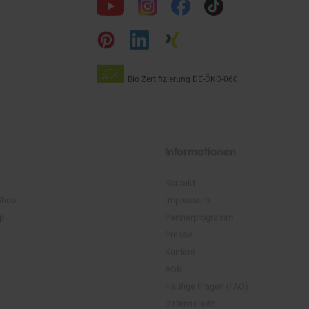
uns
auf
Bio Zertifizierung
DE-ÖKO-060
Unsere
Siegel
Informationen
Kontakt
Shop
Impressum
pp
Partnerprogramm
Presse
Karriere
AGB
Häufige Fragen (FAQ)
Datenschutz
Widerrufsrecht
Widerrufsformular