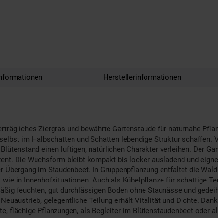
nformationen
Herstellerinformationen
nverträgliches Ziergras und bewährte Gartenstaude für naturnahe Pfl
 selbst im Halbschatten und Schatten lebendige Struktur schaffen. V
Blütenstand einen luftigen, natürlichen Charakter verleihen. Der Ga
kzent. Die Wuchsform bleibt kompakt bis locker ausladend und eigne
r Übergang im Staudenbeet. In Gruppenpflanzung entfaltet die Wald-
ie in Innenhofsituationen. Auch als Kübelpflanze für schattige Terr
mäßig feuchten, gut durchlässigen Boden ohne Staunässe und gedeiht
n Neuaustrieb, gelegentliche Teilung erhält Vitalität und Dichte. Da
e, flächige Pflanzungen, als Begleiter im Blütenstaudenbeet oder als