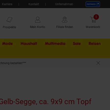
Karriere
Kontakt
Unternehmen
0
Artikel
Mein Konto
Filiale finden
Warenkorb
Prospekte
Mode
Haushalt
Multimedia
Sale
Externer Li
Reisen
chnung bezahlen***
 Gelb-Segge, ca. 9x9 cm Topf
(Prod