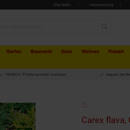
Über Netto
Verantwortung
Garten
Baumarkt
Solar
Wohnen
Freizeit
PAYBACK °Punkte sammeln & einlösen
bequem per Re
Topf
Carex flava,