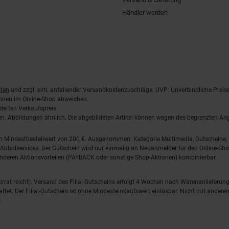
Händler werden
ten
und zzgl. evtl. anfallender Versandkostenzuschläge. UVP: Unverbindliche Preis
önnen im Online-Shop abweichen.
derten Verkaufspreis.
lten. Abbildungen ähnlich. Die abgebildeten Artikel können wegen des begrenzten A
em Mindestbestellwert von 200 €. Ausgenommen: Kategorie Multimedia, Gutscheine
Abholservices. Der Gutschein wird nur einmalig an Neuanmelder für den Online-Shop
anderen Aktionsvorteilen (PAYBACK oder sonstige Shop-Aktionen) kombinierbar.
 Vorrat reicht). Versand des Filial-Gutscheins erfolgt 4 Wochen nach Warenanlieferung
stattet. Der Filial-Gutschein ist ohne Mindesteinkaufswert einlösbar. Nicht mit and
.