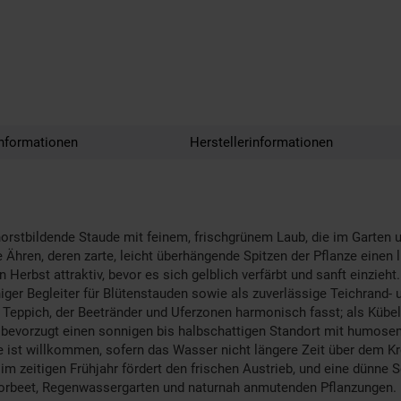
nformationen
Herstellerinformationen
d horstbildende Staude mit feinem, frischgrünem Laub, die im Garten
 Ähren, deren zarte, leicht überhängende Spitzen der Pflanze einen l
en Herbst attraktiv, bevor es sich gelblich verfärbt und sanft einzie
iger Begleiter für Blütenstauden sowie als zuverlässige Teichrand-
r Teppich, der Beetränder und Uferzonen harmonisch fasst; als Kübe
ava bevorzugt einen sonnigen bis halbschattigen Standort mit humo
se ist willkommen, sofern das Wasser nicht längere Zeit über dem Kr
im zeitigen Frühjahr fördert den frischen Austrieb, und eine dünne S
oorbeet, Regenwassergarten und naturnah anmutenden Pflanzungen.