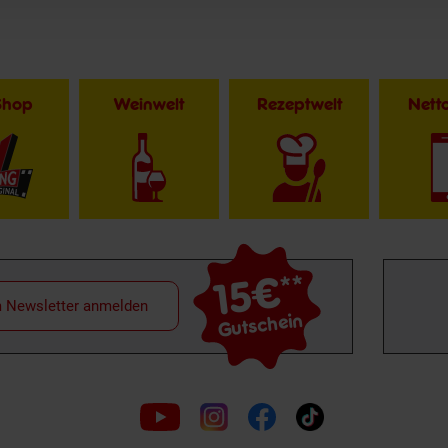
Shop
Weinwelt
Rezeptwelt
Net
15€
**
m Newsletter anmelden
Gutschein
Folge
uns