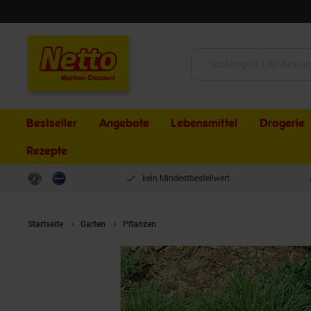
Schließen
Suche:
Bestseller
Angebote
Lebensmittel
Drogerie
Rezepte
kein Mindestbestellwert
Startseite
Garten
Pflanzen
Carex flava, Gelb-Segge, ca. 9x9 cm 