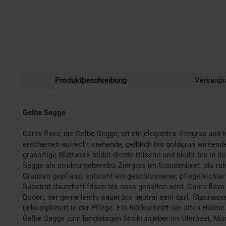
Produktbeschreibung
Versandi
Gelbe Segge
Carex flava, die Gelbe Segge, ist ein elegantes Ziergras un
erscheinen aufrecht stehende, gelblich bis goldgrün wirkende
grasartige Blattwerk bildet dichte Büsche und bleibt bis in d
Segge als strukturgebendes Ziergras im Staudenbeet, als ruh
Gruppen gepflanzt entsteht ein geschlossener, pflegeleichte
Substrat dauerhaft frisch bis nass gehalten wird. Carex fl
Boden, der gerne leicht sauer bis neutral sein darf. Staunäs
unkompliziert in der Pflege: Ein Rückschnitt der alten Halme 
Gelbe Segge zum langlebigen Strukturgeber im Uferbeet, M