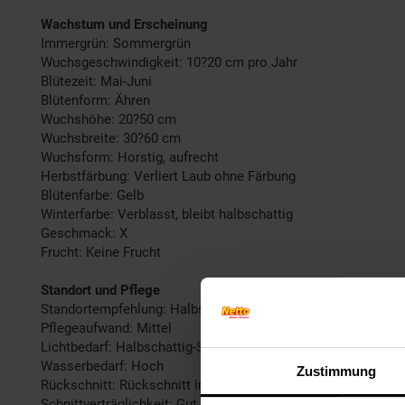
Wachstum und Erscheinung
Immergrün: Sommergrün
Wuchsgeschwindigkeit: 10?20 cm pro Jahr
Blütezeit: Mai-Juni
Blütenform: Ähren
Wuchshöhe: 20?50 cm
Wuchsbreite: 30?60 cm
Wuchsform: Horstig, aufrecht
Herbstfärbung: Verliert Laub ohne Färbung
Blütenfarbe: Gelb
Winterfarbe: Verblasst, bleibt halbschattig
Geschmack: X
Frucht: Keine Frucht
Standort und Pflege
Standortempfehlung: Halbschattig, feucht
Pflegeaufwand: Mittel
Lichtbedarf: Halbschattig-Schattig
Wasserbedarf: Hoch
Zustimmung
Rückschnitt: Rückschnitt im Frühjahr
Schnittverträglichkeit: Gut