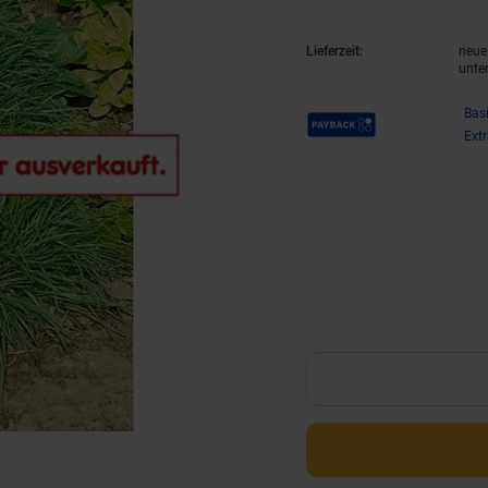
Lieferzeit:
neue 
unte
Payback Punkte
Bas
Ext