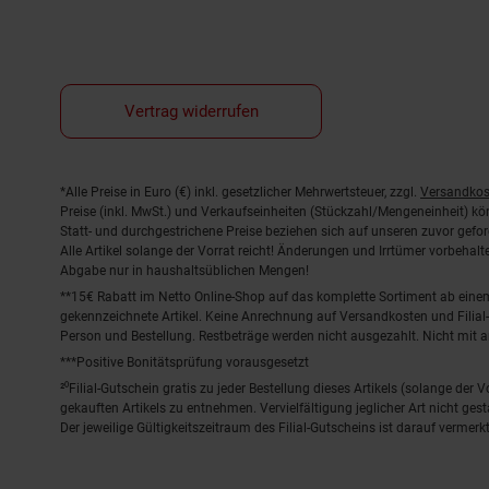
Vertrag widerrufen
Fußnoten
*Alle Preise in Euro (€) inkl. gesetzlicher Mehrwertsteuer, zzgl.
Versandkos
Preise (inkl. MwSt.) und Verkaufseinheiten (Stückzahl/Mengeneinheit) k
Statt- und durchgestrichene Preise beziehen sich auf unseren zuvor gefor
Alle Artikel solange der Vorrat reicht! Änderungen und Irrtümer vorbeha
Abgabe nur in haushaltsüblichen Mengen!
**15€ Rabatt im Netto Online-Shop auf das komplette Sortiment ab ein
gekennzeichnete Artikel. Keine Anrechnung auf Versandkosten und Filial-
Person und Bestellung. Restbeträge werden nicht ausgezahlt. Nicht mit 
***Positive Bonitätsprüfung vorausgesetzt
²⁰Filial-Gutschein gratis zu jeder Bestellung dieses Artikels (solange der
gekauften Artikels zu entnehmen. Vervielfältigung jeglicher Art nicht ge
Der jeweilige Gültigkeitszeitraum des Filial-Gutscheins ist darauf vermerkt