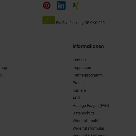
auf
Bio Zertifizierung
DE-ÖKO-060
Unsere
Siegel
Informationen
Kontakt
Shop
Impressum
pp
Partnerprogramm
Presse
Karriere
AGB
Häufige Fragen (FAQ)
Datenschutz
Widerrufsrecht
Widerrufsformular
Versand & Lieferung