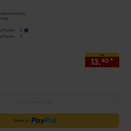
Ware ist bereits
rwegs
is°Punkte:
6
ra°Punkte:
0
nur
13.
*
nur 1
40
Aktuell ausverkauft