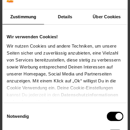
Blütenfarbe: keine Blüten
Winterfarbe: Immergrün
Zustimmung
Details
Über Cookies
Geschmack: X
Frucht: Keine Frucht
Standort und Pflege
Wir verwenden Cookies!
Standortempfehlung: Halbschattig, feucht
Wir nutzen Cookies und andere Techniken, um unsere
Pflegeaufwand: Mittel
Seiten sicher und zuverlässig anzubieten, eine Vielzahl
Lichtbedarf: Halbschattig-Schattig
von Services bereitzustellen, diese stetig zu verbessern
Wasserbedarf: Mittel
Rückschnitt: Rückschnitt im Frühjahr.
sowie Werbung entsprechend Deinen Interessen auf
Schnittverträglichkeit: Gut
unserer Homepage, Social Media und Partnerseiten
Bodenansprüche: humos und gut durchlässig
anzuzeigen. Mit einem Klick auf „Ok“ willigst Du in die
Nährstoffgehalt: Mittel
Cookie Verwendung ein. Deine Cookie-Einstellungen
Frosthärte: bis -15 °C
kannst Du jederzeit in den
Datenschutzinformationen
Verwendung: Bodendecker, Kübelpflanze, Steingarten,
ändern bzw. widerrufen.
Gräserbeet, Uferbepflanzung
Einwilligungsauswahl
Eigenschaften
Notwendig
Duft: Kein Duft
Bestäuber: Wind