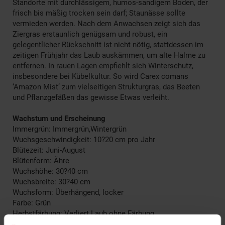
Standorte mit durchlässigem, humos-sandigem Boden, der
frisch bis mäßig trocken sein darf; Staunässe sollte
vermieden werden. Nach dem Anwachsen zeigt sich das
Ziergras erstaunlich genügsam und robust, ein
gelegentlicher Rückschnitt ist nicht nötig, stattdessen im
zeitigen Frühjahr das Laub auskämmen, um alte Halme zu
entfernen. In rauen Lagen empfiehlt sich Winterschutz,
insbesondere bei Kübelkultur. So wird Carex comans
‘Amazon Mist’ zum vielseitigen Strukturgras, das Beeten
und Pflanzgefäßen das gewisse Etwas verleiht.
Wachstum und Erscheinung
Immergrün: Immergrün,Wintergrün
Wuchsgeschwindigkeit: 10?20 cm pro Jahr
Blütezeit: Juni-August
Blütenform: Ähre
Wuchshöhe: 30?40 cm
Wuchsbreite: 30?40 cm
Wuchsform: Überhängend, locker
Farbe: Grün
Herbstfärbung: Verliert Laub ohne Färbung
Blattfarbe: Grau-grün