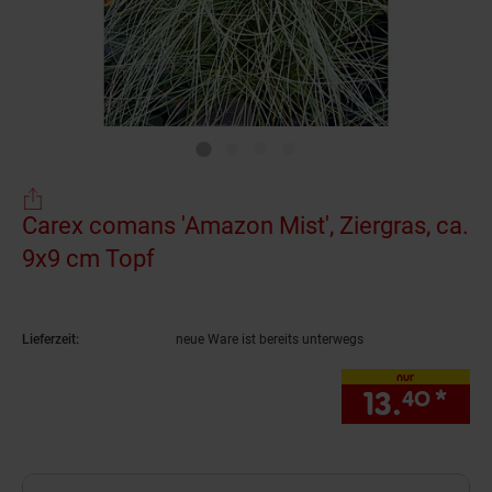
Carex comans 'Amazon Mist', Ziergras, ca.
9x9 cm Topf
(Produkt aktuell ausverkauft)
Lieferzeit:
neue Ware ist bereits unterwegs
nur
13.
*
nur
40