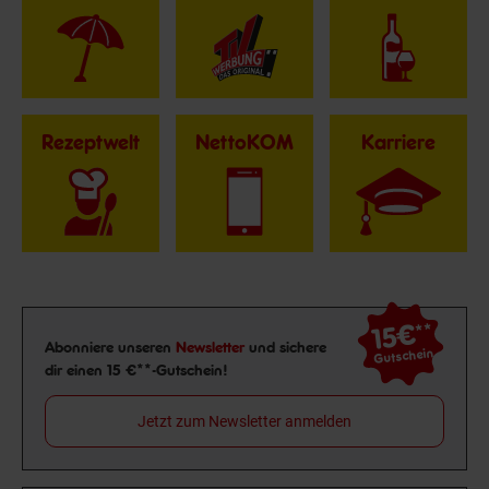
Rezeptwelt
NettoKOM
Karriere
15€
**
Newsletter Anmeldung
Abonniere unseren
Newsletter
und sichere
Gutschein
dir einen 15 €**-Gutschein!
Jetzt zum Newsletter anmelden