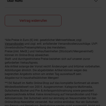
Über Netto
Vertrag widerrufen
*Alle Preise in Euro (€) inkl. gesetzlicher Mehrwertsteuer, zzgl.
Fußnoten
Versandkosten
und zzgl. evtl. anfallender Versandkostenzuschläge. UVP:
Unverbindliche Preisempfehlung des Herstellers.
Preise (inkl. MwSt.) und Verkaufseinheiten (Stückzahl/Mengeneinheit)
können im Online-Shop abweichen.
Statt- und durchgestrichene Preise beziehen sich auf unseren zuvor
geforderten Verkaufspreis.
Alle Artikel solange der Vorrat reicht! Änderungen und Irrtümer vorbehalten.
Abbildungen ähnlich. Die abgebildeten Artikel können wegen des
begrenzten Angebots schon am ersten Tag ausverkauft sein.
Abgabe nur in haushaltsüblichen Mengen!
**15€ Rabatt im Netto Online-Shop auf das komplette Sortiment ab einem
Mindestbestellwert von 200 €. Ausgenommen: Kategorie Multimedia,
Gutscheine, Bücher und Pre- & Anfangsmilchnahrung sowie gesondert
gekennzeichnete Artikel. Keine Anrechnung auf Versandkosten und Filial-
Abholservices. Der Gutschein wird nur einmalig an Neuanmelder für den
Online-Shop-Newsletter versendet. Nur online einlösbar. Nur ein Gutschein
pro Person und Bestellung. Restbeträge werden nicht ausgezahlt. Nicht mit