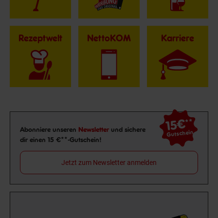
Rezeptwelt
NettoKOM
Karriere
15€
**
Newsletter Anmeldung
Abonniere unseren
Newsletter
und sichere
Gutschein
dir einen 15 €**-Gutschein!
Jetzt zum Newsletter anmelden