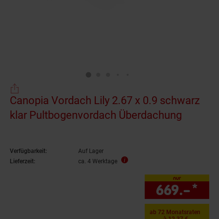
Canopia Vordach Lily 2.67 x 0.9 schwarz
klar Pultbogenvordach Überdachung
Verfügbarkeit:
Auf Lager
Lieferzeit:
ca. 4 Werktage
nur
669.–
*
nur
ab 72 Monatsraten
à 12.37 €