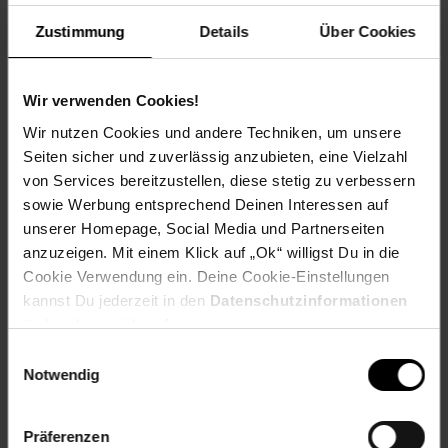
• Wartungsfrei und langlebig dank besonders
Zustimmung
Details
Über Cookies
widerstandsfähiger Materialien.
• Hergestellt aus 100% recycelbaren Materialien.
Wir verwenden Cookies!
• Diese Vordächer sind in einer Vielzahl von Größen und
Wir nutzen Cookies und andere Techniken, um unsere
Ausführungen erhältlich.
Seiten sicher und zuverlässig anzubieten, eine Vielzahl
von Services bereitzustellen, diese stetig zu verbessern
sowie Werbung entsprechend Deinen Interessen auf
Eigenschaften Material des Rahmens: Strapazierfähige und
unserer Homepage, Social Media und Partnerseiten
langlebige pulverbeschichtete Aluminiumprofile.
anzuzeigen. Mit einem Klick auf „Ok“ willigst Du in die
Pulverbeschichtete verzinkte verzierte Stahlzierarme und
Cookie Verwendung ein. Deine Cookie-Einstellungen
Stützbügel. Montagefertige vorgebohrte Profile.
kannst Du jederzeit in den
Datenschutzinformationen
Dachpaneel: Hochbelastbare, 4 mm starke, glasähnliche
ändern bzw. widerrufen.
Acrylplatten, die über 90 % des Sonnenlichts durchlassen,
jedoch widerstandsfähig gegen die schädlichen UV-Strahlen
Einwilligungsauswahl
sind. Vorgeschnittene, montagefertige Paneele. Einfache
Notwendig
DIY-Montage und Installation. Montage: Das
Montagematerial ist im Lieferumfang enthalten
Präferenzen