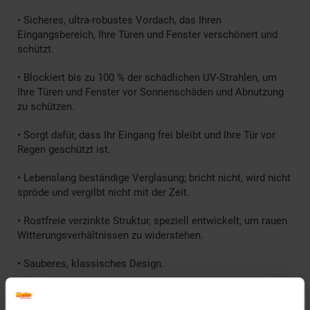
• Sicheres, ultra-robustes Vordach, das Ihren
Eingangsbereich, Ihre Türen und Fenster verschönert und
schützt.
• Blockiert bis zu 100 % der schädlichen UV-Strahlen, um
Ihre Türen und Fenster vor Sonnenschäden und Abnutzung
zu schützen.
• Sorgt dafür, dass Ihr Eingang frei bleibt und Ihre Tür vor
Regen geschützt ist.
• Lebenslang beständige Verglasung; bricht nicht, wird nicht
spröde und vergilbt nicht mit der Zeit.
• Rostfreie verzinkte Struktur, speziell entwickelt, um rauen
Witterungsverhältnissen zu widerstehen.
• Sauberes, klassisches Design.
• Einfacher und sicherer Bausatz für die DIY-Montage.